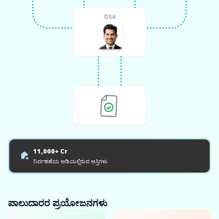
11,000+ Cr
ನಿರ್ವಹಣೆಯ ಅಡಿಯಲ್ಲಿರುವ ಆಸ್ತಿಗಳು
ಪಾಲುದಾರರ ಪ್ರಯೋಜನಗಳು