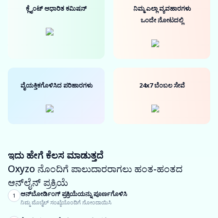
ಕ್ಲೈಂಟ್ ಆಧಾರಿತ ಕಮಿಷನ್
ನಿಮ್ಮ ಎಲ್ಲಾ ವ್ಯವಹಾರಗಳು
ಒಂದೇ ನೋಟದಲ್ಲಿ
ವೈಯಕ್ತಿಕಗೊಳಿಸಿದ ಪರಿಹಾರಗಳು
24x7 ಬೆಂಬಲ ಸೇವೆ
ಇದು ಹೇಗೆ ಕೆಲಸ ಮಾಡುತ್ತದೆ
Oxyzo ನೊಂದಿಗೆ ಪಾಲುದಾರರಾಗಲು ಹಂತ-ಹಂತದ
ಆನ್‌ಲೈನ್ ಪ್ರಕ್ರಿಯೆ
ಆನ್‌ಬೋರ್ಡಿಂಗ್ ಪ್ರಕ್ರಿಯೆಯನ್ನು ಪೂರ್ಣಗೊಳಿಸಿ
1
ನಿಮ್ಮ ಮೊಬೈಲ್ ಸಂಖ್ಯೆಯೊಂದಿಗೆ ನೋಂದಾಯಿಸಿ