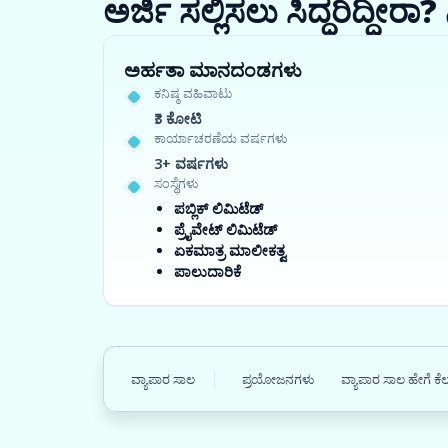
ಅರ್ಜಿ ಸಲ್ಲಿಸಲು ಸಿದ್ಧರಿದ್ದೀ
ಅರ್ಹತಾ ಮಾನದಂಡಗಳು
ಕನಿಷ್ಠ ವಹಿವಾಟು
₹3 ಕೋಟಿ
ಕಾರ್ಯಾಚರಣೆಯ ವರ್ಷಗಳು
3+ ವರ್ಷಗಳು
ಸಂಸ್ಥೆಗಳು
ಪಬ್ಲಿಕ್ ಲಿಮಿಟೆಡ್
ಪ್ರೈವೇಟ್ ಲಿಮಿಟೆಡ್
ಏಕಮಾತ್ರ ಮಾಲೀಕತ್ವ
ಪಾಲುದಾರಿಕೆ
ವ್ಯಾಪಾರ ಸಾಲ
ಪ್ರಯೋಜನಗಳು
ವ್ಯಾಪಾರ ಸಾಲ ಹೇಗೆ ಕೆ