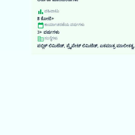
ವಹಿವಾಟು
₹3 ಕೋಟಿ+
ಕಾರ್ಯಾಚರಣೆಯ ವರ್ಷಗಳು
3+ ವರ್ಷಗಳು
ಸಂಸ್ಥೆಗಳು
ಪಬ್ಲಿಕ್ ಲಿಮಿಟೆಡ್, ಪ್ರೈವೇಟ್ ಲಿಮಿಟೆಡ್, ಏಕಮಾತ್ರ ಮಾಲೀಕತ್ವ
Oxyzo ವೆಬ್‌ಸೈಟ್‌ಗೆ ಭೇಟಿ ನೀಡಿ
ಹಂತ ಪೂರ್ಣಗೊಂಡಿದೆ
ನನ್ನ ಅರ್ಹತೆಯನ್ನು ಪರಿಶೀಲಿಸಿ
ಕ್ರೆಡಿಟ್ ಸ್ಕೋರ್ ಮೇಲೆ ಪರಿಣಾಮ ಬೀರುವುದಿಲ್ಲ