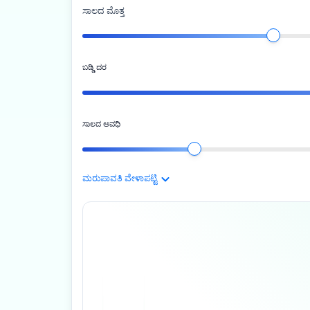
ಸಾಲದ ಮೊತ್ತ
ಬಡ್ಡಿ ದರ
ಸಾಲದ ಅವಧಿ
ಮರುಪಾವತಿ ವೇಳಾಪಟ್ಟಿ