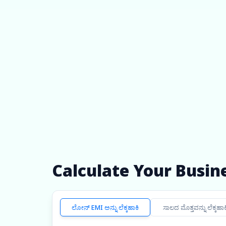
ಅರ್ಜಿಯನ್ನು ಪೂರ್ಣಗೊಳಿಸಿ
ನಿಮ್ಮ ಆಫರ್ ಪಡೆಯಿರಿ
ಹಣವನ್ನು ಪಡೆಯಿರಿ
ಫಾಸ್ಟ್-ಟ್ರ್ಯಾಕ ಫಂಡಿಂಗ್ ಪಡೆಯಿರಿ ಮತ್ತು
ಬೆಳವಣಿಗೆ ಪ್ರಾರಂಭಿಸಿ
Calculate Your Busin
ಲೋನ್ EMI ಅನ್ನು ಲೆಕ್ಕಹಾಕಿ
ಸಾಲದ ಮೊತ್ತವನ್ನು ಲೆಕ್ಕಹಾಕ