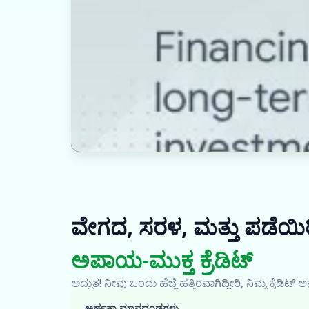
ವೇಗದ, ಸರಳ, ಮತ್ತು ಪಡೆಯಿರ
ಅಪಾಯ-ಮುಕ್ತ ಕ್ರೆಡಿಟ್
ಅದ್ಭುತ! ನೀವು ಒಂದು ಹೆಜ್ಜೆ ಹತ್ತಿರವಾಗಿದ್ದೀರಿ, ನಿಮ್ಮ ಕ್ರೆಡ
ಅರ್ಹತಾ ಮಾನದಂಡಗಳು