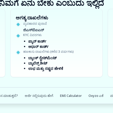
ರಾ? ನಿಮಗೆ ಏನು ಬೇಕು ಎಂಬುದು ಇಲ್ಲಿದೆ
ಅಗತ್ಯ ದಾಖಲೆಗಳು
ವ್ಯವಹಾರದ ಪುರಾವೆ
ಜಿಎಸ್‍ಟಿಐಎನ್
KYC ವಿವರಗಳು
ಪ್ಯಾನ್ ಕಾರ್ಡ್
ಆಧಾರ್ ಕಾರ್ಡ್
ಹಣಕಾಸು ದಾಖಲೆಗಳು (ಕಳೆದ 3 ವರ್ಷಗಳು)
ಬ್ಯಾಂಕ್ ಸ್ಟೇಟ್‌ಮೆಂಟ್
ಬ್ಯಾಲೆನ್ಸ್ ಶೀಟ್
ಲಾಭ ಮತ್ತು ನಷ್ಟದ ಹೇಳಿಕೆ
ಲಸ ಮಾಡುತ್ತದೆ?
ಅರ್ಜಿ ಸಲ್ಲಿಸುವುದು ಹೇಗೆ
EMI Calculator
Oxyzo ಏಕೆ
ಪ