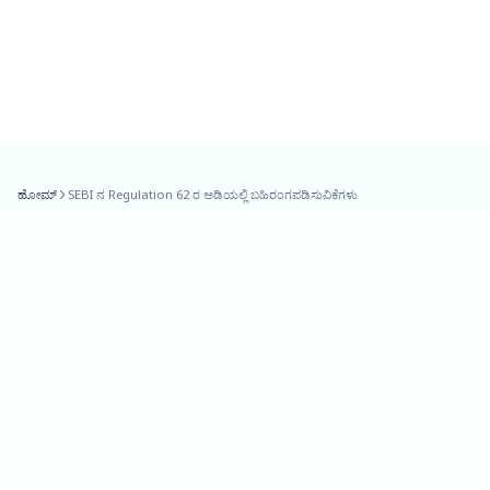
ಹೋಮ್
SEBI ನ Regulation 62 ರ ಅಡಿಯಲ್ಲಿ ಬಹಿರಂಗಪಡಿಸುವಿಕೆಗಳು