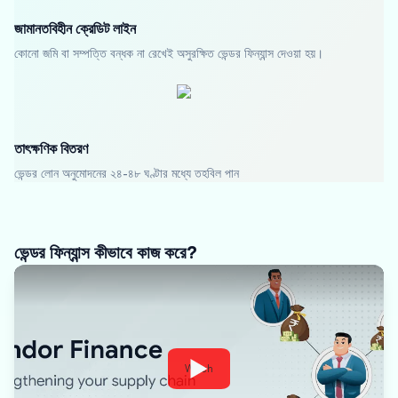
জামানতবিহীন ক্রেডিট লাইন
কোনো জমি বা সম্পত্তি বন্ধক না রেখেই অসুরক্ষিত ভেন্ডর ফিন্যান্স দেওয়া হয়।
তাৎক্ষণিক বিতরণ
ভেন্ডর লোন অনুমোদনের ২৪-৪৮ ঘণ্টার মধ্যে তহবিল পান
ভেন্ডর ফিন্যান্স কীভাবে কাজ করে?
Watch