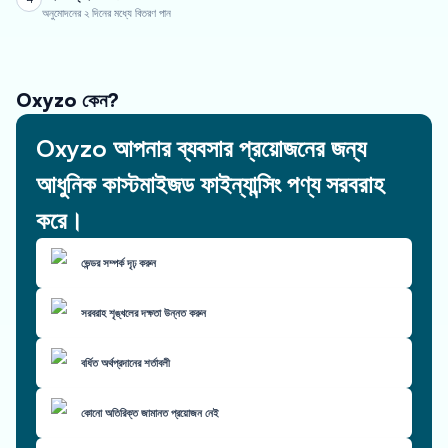
অনুমোদনের ২ দিনের মধ্যে বিতরণ পান
Oxyzo কেন?
Oxyzo আপনার ব্যবসার প্রয়োজনের জন্য
আধুনিক কাস্টমাইজড ফাইন্যান্সিং পণ্য সরবরাহ
করে।
ভেন্ডর সম্পর্ক দৃঢ় করুন
সরবরাহ শৃঙ্খলের দক্ষতা উন্নত করুন
বর্ধিত অর্থপ্রদানের শর্তাবলী
কোনো অতিরিক্ত জামানত প্রয়োজন নেই