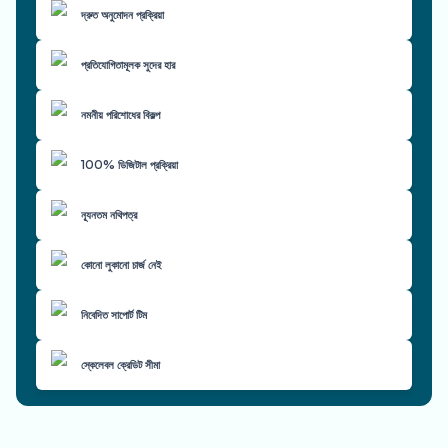
দ্রুত অনুমোদন প্রক্রিয়া
প্রতিযোগিতামূলক সুদের হার
নমনীয় পরিশোধের বিকল্প
100% ডিজিটাল প্রক্রিয়া
ন্যূনতম নথিপত্র
কোনো লুকানো চার্জ নেই
নিবেদিত সাপোর্ট টিম
স্কেলেবল ক্রেডিট সীমা