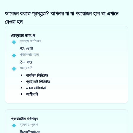
আবেদন করতে প্রস্তুত? আপনার যা যা প্রয়োজন হবে তা এখানে
দেওয়া হল
যোগ্যতার মানদণ্ড
ন্যূনতম টার্নওভার
₹3 কোটি
পরিচালনার বছর
3+ বছর
সংস্থাগুলি
পাবলিক লিমিটেড
প্রাইভেট লিমিটেড
একক মালিকানা
অংশীদারি
প্রয়োজনীয় নথিপত্র
ব্যবসার প্রমাণ
জিএসটিআইএন