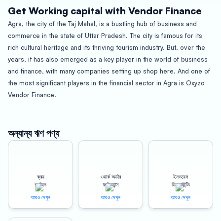
Get Working capital with Vendor Finance
Agra, the city of the Taj Mahal, is a bustling hub of business and
commerce in the state of Uttar Pradesh. The city is famous for its
rich cultural heritage and its thriving tourism industry. But, over the
years, it has also emerged as a key player in the world of business
and finance, with many companies setting up shop here. And one of
the most significant players in the financial sector in Agra is Oxyzo
Vendor Finance.
Oxyzo Vendor Finance is a leading provider of vendor financing
solutions in Agra. The company specializes in providing financing
options to businesses that sell their products and services to other
অন্যান্য ঋণ পণ্য
businesses. The company has a range of financing products,
including working capital loans, invoice discounting, and supply chain
financing.
ক্রয়
ওয়ার্ক অর্ডার
ইনভয়েস
For Buyers: High Scalability, Digital and Hassle-free, Cheaper than
অর্থায়ন
ফাইন্যান্স
ডিসকাউন্টিং
Supplier Credit
আরও দেখুন
আরও দেখুন
আরও দেখুন
Oxyzo Vendor Finance offers several benefits to buyers who
choose to avail of their financing solutions. Firstly, the financing