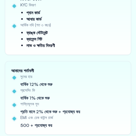
KYC বিবরণ
প্যান কার্ড
আধার কার্ড
আর্থিক নথি (গত ৩ বছর)
ব্যাঙ্ক স্টেটমেন্ট
ব্যালেন্স শিট
লাভ ও ক্ষতির বিবরণী
আমাদের শর্তাবলী
সুদের হার
বার্ষিক 12% থেকে শুরু
প্রসেসিং ফি
বার্ষিক 1% থেকে শুরু
শাস্তিমূলক সুদ
প্রতি মাসে 2% থেকে শুরু + প্রযোজ্য কর
EMI এবং চেক বাউন্স চার্জ
500 + প্রযোজ্য কর