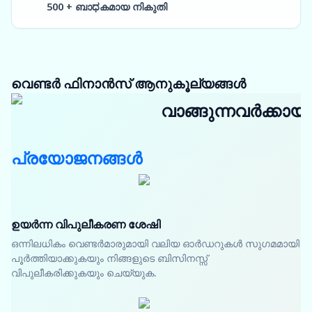
500 + ബാಧകമായ നികുതി
വെണ്ടർ ഫിനാൻസ് ആനുകൂല്യങ്ങൾ
വാങ്ങുന്നവർക്കായി
പ്രയോജനങ്ങൾ
ഉയർന്ന വിപുലീകരണ ശേഷി
ഒന്നിലധികം വെണ്ടർമാരുമായി വലിയ ഓർഡറുകൾ സുഗമമായി
പൂർത്തിയാക്കുകയും നിങ്ങളുടെ ബിസിനസ്സ്
വിപുലീകരിക്കുകയും ചെയ്യുക.