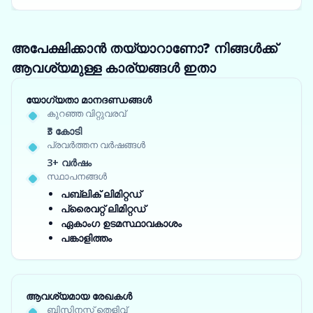
അപേക്ഷിക്കാൻ തയ്യാറാണോ? നിങ്ങൾക്ക്
ആവശ്യമുള്ള കാര്യങ്ങൾ ഇതാ
യോഗ്യതാ മാനദണ്ഡങ്ങൾ
കുറഞ്ഞ വിറ്റുവരവ്
₹3 കോടി
പ്രവർത്തന വർഷങ്ങൾ
3+ വർഷം
സ്ഥാപനങ്ങൾ
പബ്ലിക് ലിമിറ്റഡ്
പ്രൈവറ്റ് ലിമിറ്റഡ്
ഏകാംഗ ഉടമസ്ഥാവകാശം
പങ്കാളിത്തം
ആവശ്യമായ രേഖകൾ
ബിസിനസ്സ് തെളിവ്