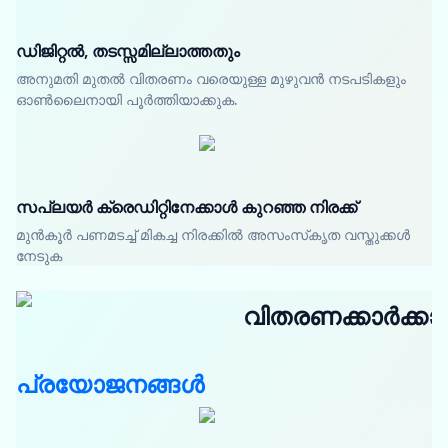
ഡിജിറ്റൽ, തടസ്സമില്ലാത്തതും
അനുമതി മുതൽ വിതരണം വരെയുള്ള മുഴുവൻ നടപടികളും
ഓൺലൈനായി പൂർത്തിയാക്കുക.
സപ്ലയർ ക്രെഡിറ്റിനേക്കാൾ കുറഞ്ഞ നിരക്ക്
മുൻകൂർ പണമടച്ച് മികച്ച നിരക്കിൽ അസംസ്‌കൃത വസ്തുക്കൾ
നേടുക
വിതരണക്കാർക്കാ
പ്രയോജനങ്ങൾ