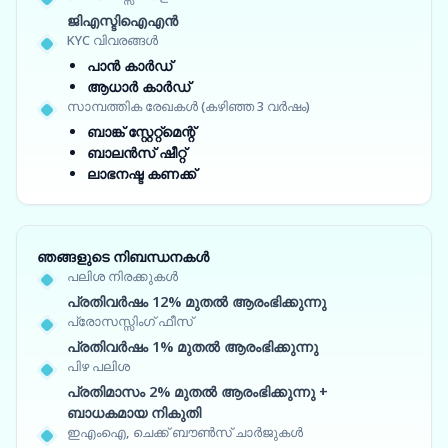
ജിഎസ്ടിഐഎൻ
KYC വിവരങ്ങൾ
പാൻ കാർഡ്
ആധാർ കാർഡ്
സാമ്പത്തിക രേഖകൾ (കഴിഞ്ഞ 3 വർഷം)
ബാങ്ക് സ്റ്റേറ്റ്‌മെന്റ്
ബാലൻസ് ഷീറ്റ്
ലാഭനഷ്ട കണക്ക്
ഞങ്ങളുടെ നിബന്ധനകൾ
പലിശ നിരക്കുകൾ
പ്രതിവർഷം 12% മുതൽ ആരംഭിക്കുന്നു
പ്രോസസ്സിംഗ് ഫീസ്
പ്രതിവർഷം 1% മുതൽ ആരംഭിക്കുന്നു
പിഴ പലിശ
പ്രതിമാസം 2% മുതൽ ആരംഭിക്കുന്നു +
ബാധകമായ നികുതി
ഇഎംഐ, ചെക്ക് ബൗൺസ് ചാർജുകൾ