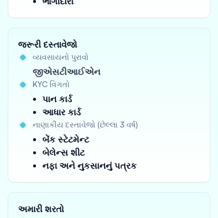
ભાગીદારી
જરૂરી દસ્તાવેજો
વ્યવસાયનો પુરાવો
જીએસટીઆઈએન
KYC વિગતો
પાન કાર્ડ
આધાર કાર્ડ
નાણાકીય દસ્તાવેજો (છેલ્લા 3 વર્ષ)
બેંક સ્ટેટમેન્ટ
બેલેન્સ શીટ
નફા અને નુકસાનનું પત્રક
અમારી શરતો