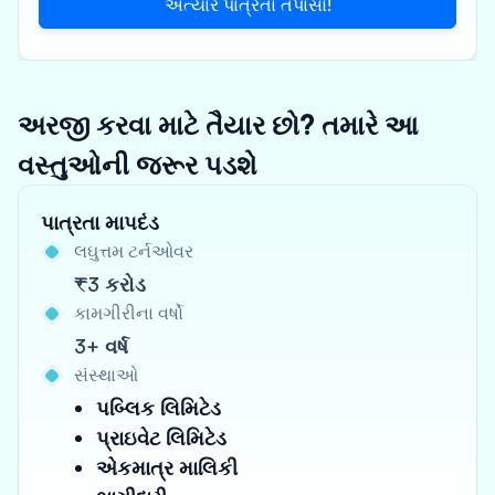
અત્યારે પાત્રતા તપાસો!
અરજી કરવા માટે તૈયાર છો? તમારે આ
વસ્તુઓની જરૂર પડશે
પાત્રતા માપદંડ
લઘુત્તમ ટર્નઓવર
₹3 કરોડ
કામગીરીના વર્ષો
3+ વર્ષ
સંસ્થાઓ
પબ્લિક લિમિટેડ
પ્રાઇવેટ લિમિટેડ
એકમાત્ર માલિકી