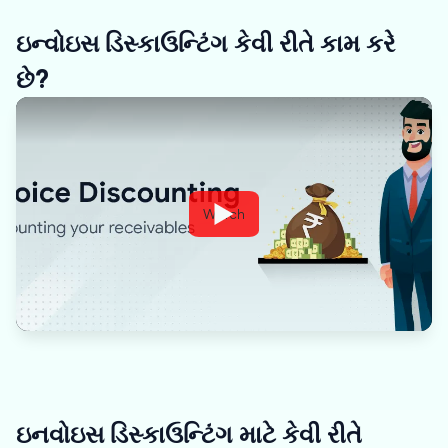
ઇન્વોઇસ ડિસ્કાઉન્ટિંગ કેવી રીતે કામ કરે
છે?
Watch
ઇનવોઇસ ડિસ્કાઉન્ટિંગ માટે કેવી રીતે