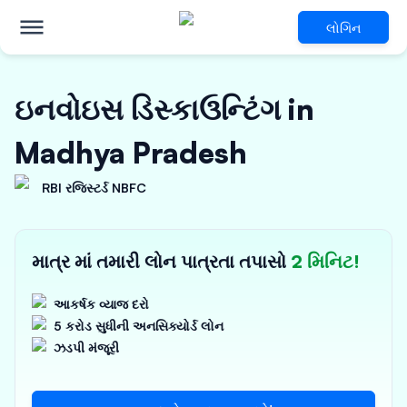
લોગિન
ઇનવોઇસ ડિસ્કાઉન્ટિંગ in
Madhya Pradesh
RBI રજિસ્ટર્ડ NBFC
માત્ર માં તમારી લોન પાત્રતા તપાસો
2 મિનિટ!
આકર્ષક વ્યાજ દરો
5 કરોડ સુધીની અનસિક્યોર્ડ લોન
ઝડપી મંજૂરી