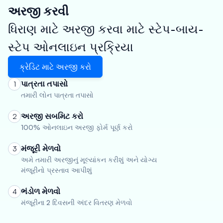
અરજી કરવી
ધિરાણ માટે અરજી કરવા માટે સ્ટેપ-બાય-
સ્ટેપ ઓનલાઇન પ્રક્રિયા
ક્રેડિટ માટે અરજી કરો
પાત્રતા તપાસો
1
તમારી લોન પાત્રતા તપાસો
અરજી સબમિટ કરો
2
100% ઓનલાઇન અરજી ફોર્મ પૂર્ણ કરો
મંજૂરી મેળવો
3
અમે તમારી અરજીનું મૂલ્યાંકન કરીશું અને યોગ્ય
મંજૂરીનો પ્રસ્તાવ આપીશું
ભંડોળ મેળવો
4
મંજૂરીના 2 દિવસની અંદર વિતરણ મેળવો