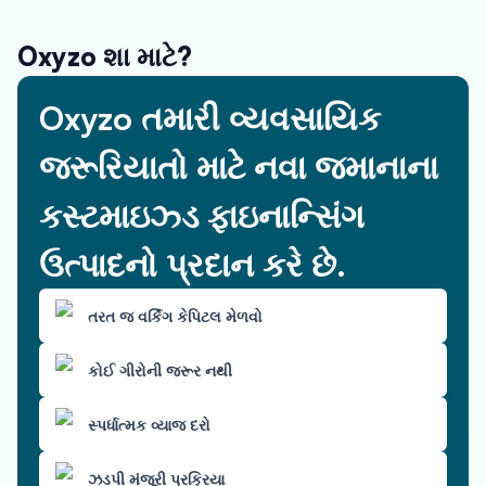
Oxyzo શા માટે?
Oxyzo તમારી વ્યવસાયિક
જરૂરિયાતો માટે નવા જમાનાના
કસ્ટમાઇઝ્ડ ફાઇનાન્સિંગ
ઉત્પાદનો પ્રદાન કરે છે.
તરત જ વર્કિંગ કેપિટલ મેળવો
કોઈ ગીરોની જરૂર નથી
સ્પર્ધાત્મક વ્યાજ દરો
ઝડપી મંજૂરી પ્રક્રિયા