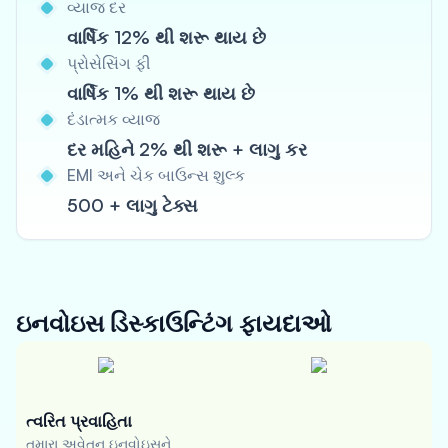
વ્યાજ દર
વાર્ષિક 12% થી શરૂ થાય છે
પ્રોસેસિંગ ફી
વાર્ષિક 1% થી શરૂ થાય છે
દંડાત્મક વ્યાજ
દર મહિને 2% થી શરૂ + લાગુ કર
EMI અને ચેક બાઉન્સ શુલ્ક
500 + લાગુ ટેક્સ
ઇનવોઇસ ડિસ્કાઉન્ટિંગ
ફાયદાઓ
ત્વરિત પ્રવાહિતા
તમારા અવેતન ઇનવોઇસને