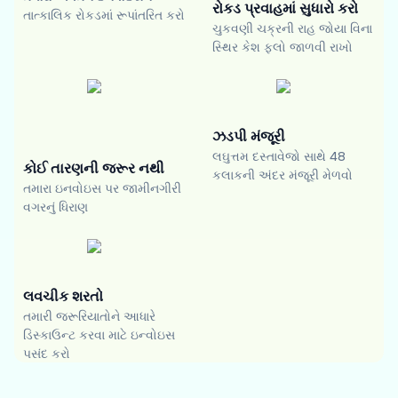
રોકડ પ્રવાહમાં સુધારો કરો
તાત્કાલિક રોકડમાં રૂપાંતરિત કરો
ચુકવણી ચક્રની રાહ જોયા વિના
સ્થિર કેશ ફ્લો જાળવી રાખો
ઝડપી મંજૂરી
લઘુત્તમ દસ્તાવેજો સાથે 48
કોઈ તારણની જરૂર નથી
કલાકની અંદર મંજૂરી મેળવો
તમારા ઇનવોઇસ પર જામીનગીરી
વગરનું ધિરાણ
લવચીક શરતો
તમારી જરૂરિયાતોને આધારે
ડિસ્કાઉન્ટ કરવા માટે ઇન્વોઇસ
પસંદ કરો