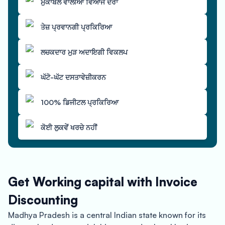
ਮੁਕਾਬਲੇ ਵਾਲੀਆਂ ਵਿਆਜ ਦਰਾਂ
ਤੇਜ਼ ਪ੍ਰਵਾਨਗੀ ਪ੍ਰਕਿਰਿਆ
ਲਚਕਦਾਰ ਮੁੜ ਅਦਾਇਗੀ ਵਿਕਲਪ
ਘੱਟੋ-ਘੱਟ ਦਸਤਾਵੇਜ਼ੀਕਰਨ
100% ਡਿਜੀਟਲ ਪ੍ਰਕਿਰਿਆ
ਕੋਈ ਲੁਕਵੇਂ ਖਰਚੇ ਨਹੀਂ
Get Working capital with Invoice
Discounting
Madhya Pradesh is a central Indian state known for its