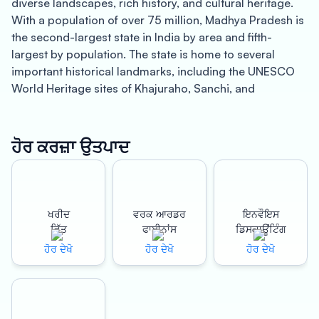
diverse landscapes, rich history, and cultural heritage.
With a population of over 75 million, Madhya Pradesh is
the second-largest state in India by area and fifth-
largest by population. The state is home to several
important historical landmarks, including the UNESCO
World Heritage sites of Khajuraho, Sanchi, and
Bhimbetka. The state is also known for its wildlife, with
several national parks and sanctuaries located within its
boundaries, including Bandhavgarh National Park,
ਹੋਰ ਕਰਜ਼ਾ ਉਤਪਾਦ
Kanha National Park, and Pench Tiger Reserve.
Oxyzo Invoice Discounting in Madhya Pradesh:
ਖਰੀਦ
ਵਰਕ ਆਰਡਰ
ਇਨਵੌਇਸ
Oxyzo is a leading invoice discounting company
ਵਿੱਤ
ਫਾਈਨਾਂਸ
ਡਿਸਕਾਊਂਟਿੰਗ
operating in Madhya Pradesh, providing businesses with
ਹੋਰ ਦੇਖੋ
ਹੋਰ ਦੇਖੋ
ਹੋਰ ਦੇਖੋ
quick and easy access to working capital. Invoice
discounting is a financing solution that allows
businesses to access the cash tied up in their
outstanding invoices. Oxyzo provides invoice