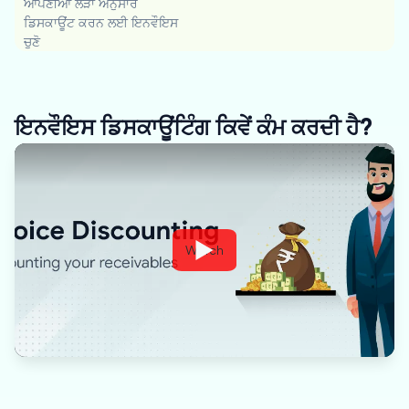
ਆਪਣੀਆਂ ਲੋੜਾਂ ਅਨੁਸਾਰ
ਡਿਸਕਾਊਂਟ ਕਰਨ ਲਈ ਇਨਵੌਇਸ
ਚੁਣੋ
ਇਨਵੌਇਸ ਡਿਸਕਾਊਂਟਿੰਗ ਕਿਵੇਂ ਕੰਮ ਕਰਦੀ ਹੈ?
Watch