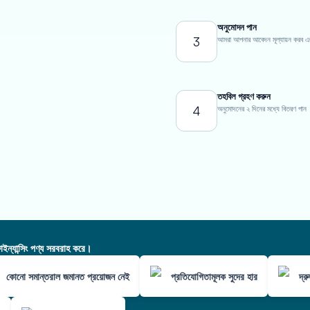
অনুমোদন পান
3
আমরা আপনার আবেদন মূল্যায়ন করব এবং এ
তহবিল গ্রহণ করুন
4
অনুমোদনের ২ দিনের মধ্যে বিতরণ পান
ন্যান্সিং পণ্য সরবরাহ করে।
কোনো সমান্তরাল জমানত প্রয়োজন নেই
প্রতিযোগিতামূলক সুদের হার
দ্র