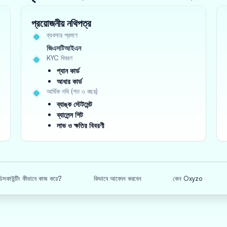
প্রয়োজনীয় নথিপত্র
ব্যবসার প্রমাণ
জিএসটিআইএন
KYC বিবরণ
প্যান কার্ড
আধার কার্ড
আর্থিক নথি (গত ৩ বছর)
ব্যাঙ্ক স্টেটমেন্ট
ব্যালেন্স শিট
লাভ ও ক্ষতির বিবরণী
িসকাউন্টিং কীভাবে কাজ করে?
কিভাবে আবেদন করবেন
কেন Oxyzo