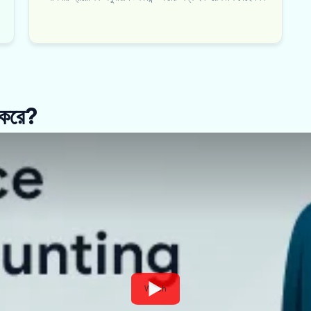
 করে?
Watch