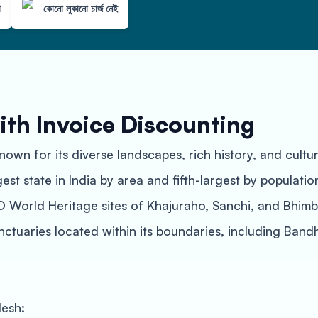
া
কোনো লুকানো চার্জ নেই
ith Invoice Discounting
nown for its diverse landscapes, rich history, and cultu
st state in India by area and fifth-largest by populatio
 World Heritage sites of Khajuraho, Sanchi, and Bhimbe
sanctuaries located within its boundaries, including Ba
desh: