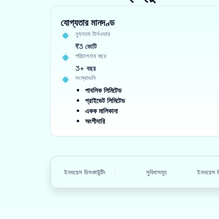
যোগ্যতার মানদণ্ড
ন্যূনতম টার্নওভার
₹3 কোটি
পরিচালনার বছর
3+ বছর
সংস্থাগুলি
পাবলিক লিমিটেড
প্রাইভেট লিমিটেড
একক মালিকানা
অংশীদারি
ইনভয়েস ডিসকাউন্টিং
সুবিধাসমূহ
ইনভয়েস ড