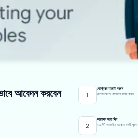
যোগ্যতা যাচাই করুন
ীভাবে আবেদন করবেন
1
আপনার ঋণের যোগ্যতা যাচাই করুন
আবেদন জমা দিন
2
১০০% অনলাইন আবেদন ফর্মটি পূরণ 