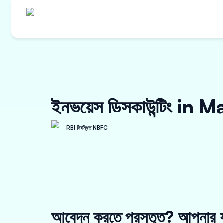
ইনভয়েস ডিসকাউন্টিং i
RBI নিবন্ধিত NBFC
আবেদন করতে প্রস্তুত? আপনার য