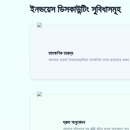
ইনভয়েস ডিসকাউন্টিং
সুবিধাসমূহ
তাৎক্ষণিক তারল্য
আপনার বকেয়া ইনভয়েসগুলিকে তাৎক্ষণিক নগদে রূপান্তর করুন
দ্রুত অনুমোদন
ন্যূনতম নথিপত্র সহ 48 ঘন্টার মধ্যে অনুমোদন পান