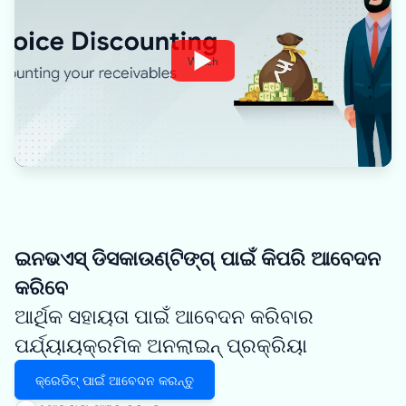
Watch
ଇନଭଏସ୍ ଡିସକାଉଣ୍ଟିଙ୍ଗ୍ ପାଇଁ କିପରି ଆବେଦନ
କରିବେ
ଆର୍ଥିକ ସହାୟତା ପାଇଁ ଆବେଦନ କରିବାର
ପର୍ଯ୍ୟାୟକ୍ରମିକ ଅନଲାଇନ୍ ପ୍ରକ୍ରିୟା
କ୍ରେଡିଟ୍ ପାଇଁ ଆବେଦନ କରନ୍ତୁ