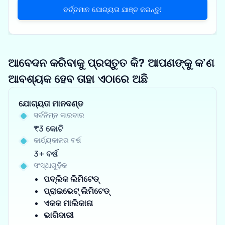
ବର୍ତ୍ତମାନ ଯୋଗ୍ୟତା ଯାଞ୍ଚ କରନ୍ତୁ!
ଆବେଦନ କରିବାକୁ ପ୍ରସ୍ତୁତ କି? ଆପଣଙ୍କୁ କ’ଣ
ଆବଶ୍ୟକ ହେବ ତାହା ଏଠାରେ ଅଛି
ଯୋଗ୍ୟତା ମାନଦଣ୍ଡ
ସର୍ବନିମ୍ନ କାରବାର
₹3 କୋଟି
କାର୍ଯ୍ୟକାଳର ବର୍ଷ
3+ ବର୍ଷ
ସଂସ୍ଥାଗୁଡ଼ିକ
ପବ୍ଲିକ ଲିମିଟେଡ୍
ପ୍ରାଇଭେଟ୍ ଲିମିଟେଡ୍
ଏକକ ମାଲିକାନା
ଭାଗିଦାରୀ