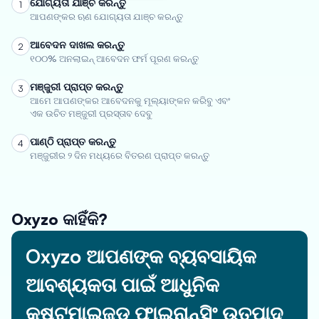
ଯୋଗ୍ୟତା ଯାଞ୍ଚ କରନ୍ତୁ
1
ଆପଣଙ୍କର ଋଣ ଯୋଗ୍ୟତା ଯାଞ୍ଚ କରନ୍ତୁ
ଆବେଦନ ଦାଖଲ କରନ୍ତୁ
2
୧୦୦% ଅନଲାଇନ୍ ଆବେଦନ ଫର୍ମ ପୂରଣ କରନ୍ତୁ
ମଞ୍ଜୁରୀ ପ୍ରାପ୍ତ କରନ୍ତୁ
3
ଆମେ ଆପଣଙ୍କର ଆବେଦନକୁ ମୂଲ୍ୟାଙ୍କନ କରିବୁ ଏବଂ
ଏକ ଉଚିତ ମଞ୍ଜୁରୀ ପ୍ରସ୍ତାବ ଦେବୁ
ପାଣ୍ଠି ପ୍ରାପ୍ତ କରନ୍ତୁ
4
ମଞ୍ଜୁରୀର ୨ ଦିନ ମଧ୍ୟରେ ବିତରଣ ପ୍ରାପ୍ତ କରନ୍ତୁ
Oxyzo କାହିଁକି?
Oxyzo ଆପଣଙ୍କ ବ୍ୟବସାୟିକ
ଆବଶ୍ୟକତା ପାଇଁ ଆଧୁନିକ
କଷ୍ଟମାଇଜଡ୍ ଫାଇନାନ୍ସିଂ ଉତ୍ପାଦ