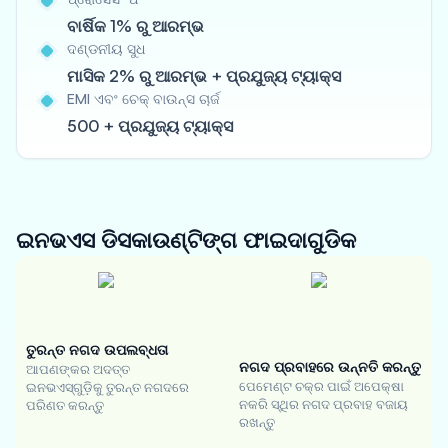
ବାର୍ଷିକ 1% ରୁ ଆରମ୍ଭ
ଦଣ୍ଡନୀୟ ସୁଧ
ମାସିକ 2% ରୁ ଆରମ୍ଭ + ପ୍ରଯୁଜ୍ୟ ଟ୍ୟାକ୍ସ
EMI ଏବଂ ଚେକ୍ ବାଉନ୍ସ ଚାର୍ଜ
500 + ପ୍ରଯୁଜ୍ୟ ଟ୍ୟାକ୍ସ
ଇନଭଏସ ଡିସକାଉଣ୍ଟିଙ୍ଗ
ଫାଇଦାଗୁଡିକ
ତୁରନ୍ତ ନଗଦ ଉପଲବ୍ଧତା
ନଗଦ ପ୍ରବାହରେ ଉନ୍ନତି କରନ୍ତୁ
ଆପଣଙ୍କର ଅଦତ୍ତ
ପେମେଣ୍ଟ ଚକ୍ର ପାଇଁ ଅପେକ୍ଷା
ଇନଭଏସ୍‌ଗୁଡ଼ିକୁ ତୁରନ୍ତ ନଗଦରେ
ନକରି ସ୍ଥିର ନଗଦ ପ୍ରବାହ ବଜାୟ
ପରିଣତ କରନ୍ତୁ
ରଖନ୍ତୁ