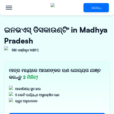
ଲଗଇନ୍
ଇନଭଏସ୍ ଡିସକାଉଣ୍ଟିଂ in Madhya
Pradesh
RBI ପଞ୍ଜିକୃତ NBFC
ମାତ୍ର ମଧ୍ୟରେ ଆପଣଙ୍କର ଋଣ ଯୋଗ୍ୟତା ଯାଞ୍ଚ
କରନ୍ତୁ
2 ମିନିଟ୍!
ଆକର୍ଷଣୀୟ ସୁଦ ହାର
5 କୋଟି ପର୍ଯ୍ୟନ୍ତ ଅସୁରକ୍ଷିତ ଋଣ
ଦ୍ରୁତ ଅନୁମୋଦନ