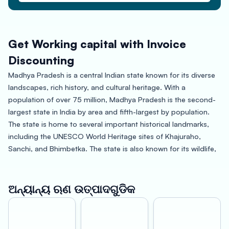
Get Working capital with Invoice
Discounting
Madhya Pradesh is a central Indian state known for its diverse
landscapes, rich history, and cultural heritage. With a
population of over 75 million, Madhya Pradesh is the second-
largest state in India by area and fifth-largest by population.
The state is home to several important historical landmarks,
including the UNESCO World Heritage sites of Khajuraho,
Sanchi, and Bhimbetka. The state is also known for its wildlife,
with several national parks and sanctuaries located within its
boundaries, including Bandhavgarh National Park, Kanha
National Park, and Pench Tiger Reserve.
ଅନ୍ୟାନ୍ୟ ଋଣ ଉତ୍ପାଦଗୁଡିକ
Oxyzo Invoice Discounting in Madhya Pradesh: