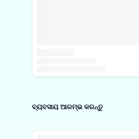
ବ୍ୟବସାୟ ଆରମ୍ଭ କରନ୍ତୁ