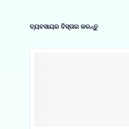
ବ୍ୟବସାୟର ବିସ୍ତାର କରନ୍ତୁ