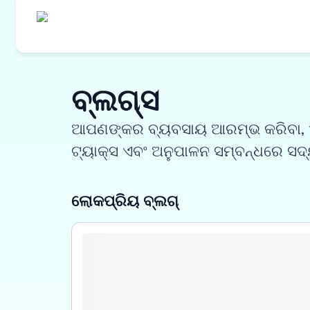
ଆମର ଉତ୍
ବ୍ଲଗ୍ସ
ଆପଣଙ୍କର ବ୍ୟବସାୟ ଆରମ୍ଭ କରିବା, ଏହା
କ୍ରୟ ଅର୍
ଟ୍ୟାକ୍ସ ଏବଂ ଅନୁପାଳନ ସମ୍ବନ୍ଧରେ ସଦ୍
ୱାର୍କ ଅର୍
ଇନଭଏସ୍ ଡ
ଲୋକପ୍ରିୟ ବ୍ଲଗ୍
ବିକ୍ରେତା 