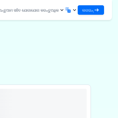
ନ୍ତୁ
ଆମ ସହିତ ଯୋଗାଯୋଗ କରନ୍ତୁ
ଅଧିକ
ଲଗଇନ୍
ଲଗ୍ ଇନ୍
English
मराठी
ଆପଣଙ୍କର ଋଣ ଏବଂ ସଂଗଠନଗୁଡ଼ିକୁ ଆକ୍ସେସ୍
English
Marathi
କରନ୍ତୁ
हिन्दी
বাংলা
DSA ଭାବରେ ଲଗ୍‌ଇନ୍ କରନ୍ତୁ
Hindi
Bengali
ଆପଣଙ୍କର ଗ୍ରାହକମାନଙ୍କୁ ପରିଚାଳନା କରିବା
ગુજરાતી
ਪੰਜਾਬੀ
୍ତୁ
୍ଥାଗୁଡ଼ିକ
ପାଇଁ ଆକ୍ସେସ୍
Gujarati
Punjabi
୍ପ ରାସାୟନିକ
ଓଡ଼ିଆ
ಕನ್ನಡ
✓
Oriya
Kannada
ିକିତ୍ସା
தமிழ்
മലയാളം
Tamil
Malayalam
ୁଦ୍ର ଉପକରଣ
తెలుగు
Telugu