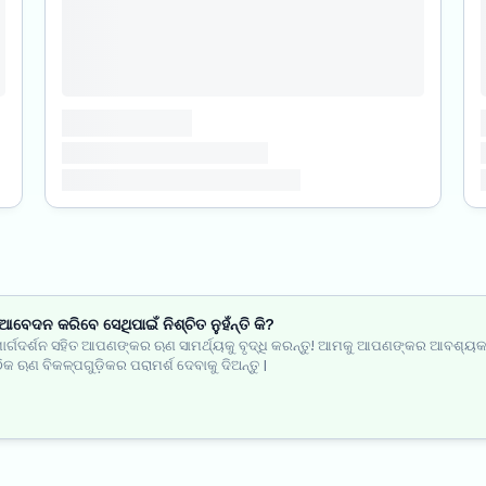
ବେଦନ କରିବେ ସେଥିପାଇଁ ନିଶ୍ଚିତ ନୁହଁନ୍ତି କି?
ାର୍ଗଦର୍ଶନ ସହିତ ଆପଣଙ୍କର ଋଣ ସାମର୍ଥ୍ୟକୁ ବୃଦ୍ଧି କରନ୍ତୁ! ଆମକୁ ଆପଣଙ୍କର ଆବଶ୍ୟକତ
ିକ ଋଣ ବିକଳ୍ପଗୁଡ଼ିକର ପରାମର୍ଶ ଦେବାକୁ ଦିଅନ୍ତୁ |