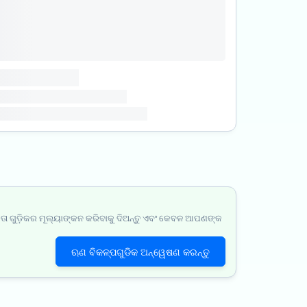
ା ଗୁଡ଼ିକର ମୂଲ୍ୟାଙ୍କନ କରିବାକୁ ଦିଅନ୍ତୁ ଏବଂ କେବଳ ଆପଣଙ୍କ
ଋଣ ବିକଳ୍ପଗୁଡିକ ଅନ୍ୱେଷଣ କରନ୍ତୁ