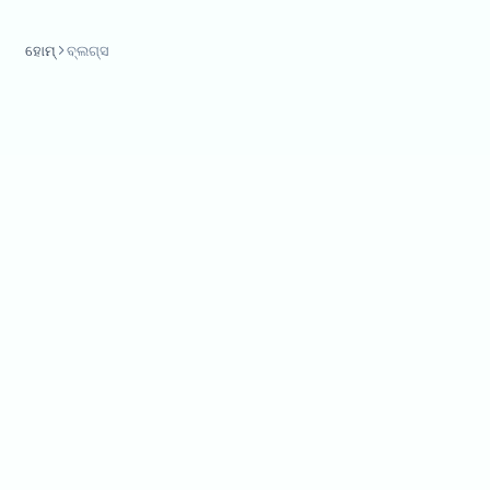
ହୋମ୍
ବ୍ଲଗ୍ସ