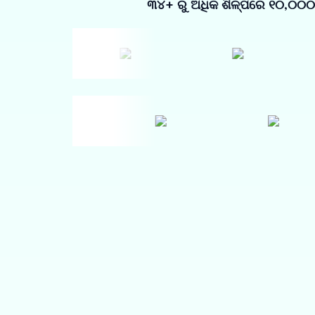
୩୪+ ରୁ ଅଧିକ ଶିଳ୍ପରେ ୧୦,୦୦୦+