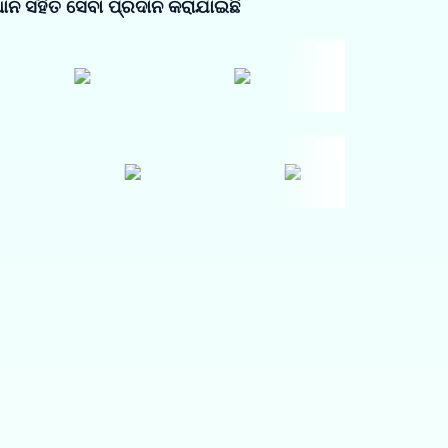
ାନ ସହିତ ସେବା ପ୍ରଦାନ କରାଯାଇଛି