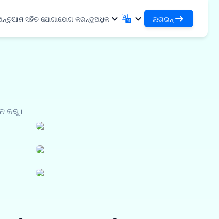
ନ୍ତୁ
ଆମ ସହିତ ଯୋଗାଯୋଗ କରନ୍ତୁ
ଅଧିକ
ଲଗଇନ୍
ଲଗ୍ ଇନ୍
English
मराठी
ଆପଣଙ୍କର ଋଣ ଏବଂ ସଂଗଠନଗୁଡ଼ିକୁ ଆକ୍ସେସ୍
English
Marathi
କରନ୍ତୁ
हिन्दी
বাংলা
DSA ଭାବରେ ଲଗ୍‌ଇନ୍ କରନ୍ତୁ
Hindi
Bengali
ଆପଣଙ୍କର ଗ୍ରାହକମାନଙ୍କୁ ପରିଚାଳନା କରିବା
ગુજરાતી
ਪੰਜਾਬੀ
୍ତୁ
ନ କରୁ।
୍ଥାଗୁଡ଼ିକ
ପାଇଁ ଆକ୍ସେସ୍
Gujarati
Punjabi
୍ପ ରାସାୟନିକ
ଓଡ଼ିଆ
ಕನ್ನಡ
✓
Oriya
Kannada
ିକିତ୍ସା
ିକ
ଇ-ମୋବିଲିଟି
தமிழ்
മലയാളം
Tamil
Malayalam
କାଗଜ, ପଲିମର ଏବଂ ଶିଳ୍ପ
ୁଦ୍ର ଉପକରଣ
తెలుగు
ରାସାୟନିକ ପଦାର୍ଥ
Telugu
ସୂକ୍ଷ୍ମ ଉଦ୍ୟୋଗ