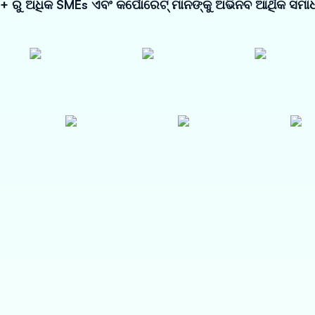
 ରୁ ଅଧିକ SMEs ଏବଂ କର୍ପୋରେଟ୍ ମାନଙ୍କୁ ଅଭିନବ ଆର୍ଥିକ ସମାଧ