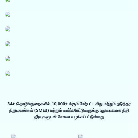
லாஜிஸ்டிக்ஸ்
காகிதம், பாலிமர் மற்றும் தொழில்துறை இரசாயனங்கள்
மருந்துகள் மற்றும் மருத்துவ உபகரணங்கள்
மின்சாரம், சூரிய சக்தி மற்றும் சிறிய உபகரணங்கள்
உள்கட்டமைப்பு
நுண் நிறுவனங்கள்
34+ தொழில்துறைகளில் 10,000+ க்கும் மேற்பட்ட சிறு மற்றும் நடுத்தர
நிறுவனங்கள் (SMEs) மற்றும் கார்ப்பரேட்டுகளுக்கு புதுமையான நிதி
தீர்வுகளுடன் சேவை வழங்கப்பட்டுள்ளது