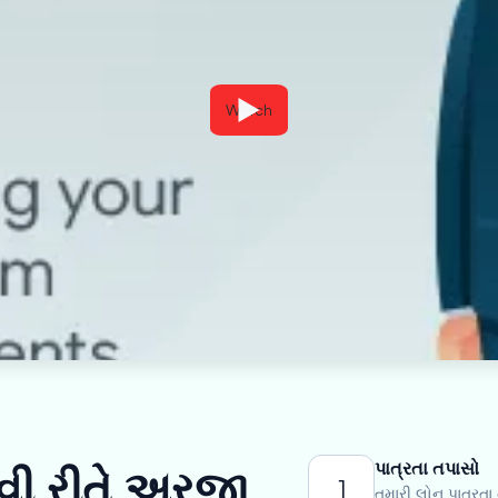
Watch
પાત્રતા તપાસો
ેવી રીતે અરજી
1
તમારી લોન પાત્રતા