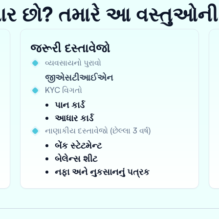
યાર છો? તમારે આ વસ્તુઓની
જરૂરી દસ્તાવેજો
વ્યવસાયનો પુરાવો
જીએસટીઆઈએન
KYC વિગતો
પાન કાર્ડ
આધાર કાર્ડ
નાણાકીય દસ્તાવેજો (છેલ્લા 3 વર્ષ)
બેંક સ્ટેટમેન્ટ
બેલેન્સ શીટ
નફા અને નુકસાનનું પત્રક