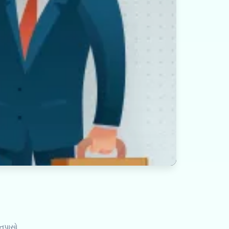
 તપાસો