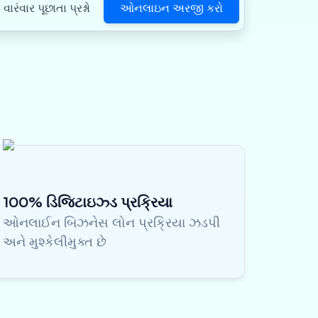
ઓનલાઇન અરજી કરો
વારંવાર પૂછાતા પ્રશ્નો
100% ડિજિટાઇઝ્ડ પ્રક્રિયા
ઓનલાઈન બિઝનેસ લોન પ્રક્રિયા ઝડપી
અને મુશ્કેલીમુક્ત છે