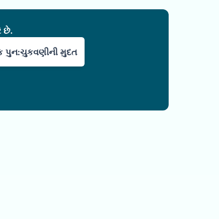
 છે.
 પુન:ચુકવણીની મુદત