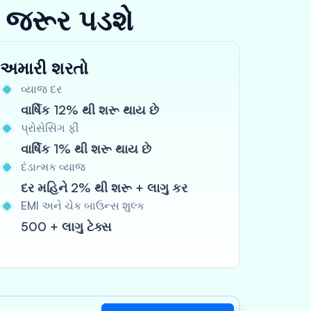
 જરૂર પડશે
અમારી શરતો
વ્યાજ દર
વાર્ષિક 12% થી શરૂ થાય છે
પ્રોસેસિંગ ફી
વાર્ષિક 1% થી શરૂ થાય છે
દંડાત્મક વ્યાજ
દર મહિને 2% થી શરૂ + લાગુ કર
EMI અને ચેક બાઉન્સ શુલ્ક
500 + લાગુ ટેક્સ