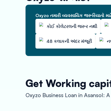
Oxyzo તમારી વ્યવસાયિક જરૂરિયાતો માટે 
કોઈ કોલેટરલની જરૂર નથી
48 કલાકની અંદર મંજૂરી
નજ
Get Working capit
Oxyzo Business Loan in Asansol: A