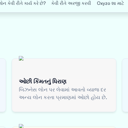
ન કેવી રીતે કાર્ય કરે છે?
કેવી રીતે અરજી કરવી
Oxyzo શા માટે
ઓછી કિંમતનું ધિરાણ
બિઝનેસ લોન પર લેવામાં આવતો વ્યાજ દર
અન્ય લોન કરતા પ્રમાણમાં ઓછો હોય છે.