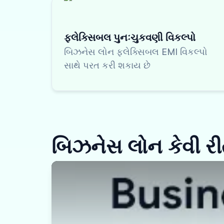
ફ્લેક્સિબલ પુનઃચુકવણી વિકલ્પો
બિઝનેસ લોન ફ્લેક્સિબલ EMI વિકલ્પો
સાથે પરત કરી શકાય છે
બિઝનેસ લોન કેવી રીત