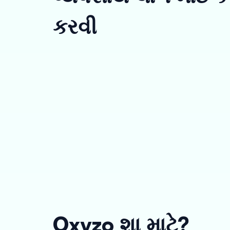
કરવી
Oxyzo શા માટે?