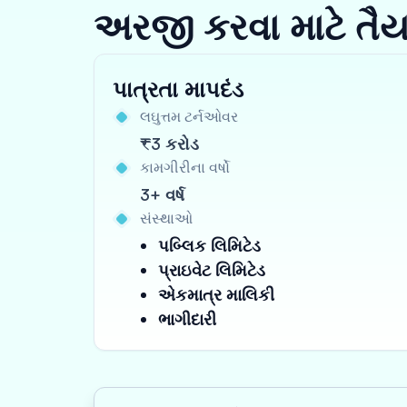
અરજી કરવા માટે તૈ
પાત્રતા માપદંડ
લઘુત્તમ ટર્નઓવર
₹3 કરોડ
કામગીરીના વર્ષો
3+ વર્ષ
સંસ્થાઓ
પબ્લિક લિમિટેડ
પ્રાઇવેટ લિમિટેડ
એકમાત્ર માલિકી
ભાગીદારી