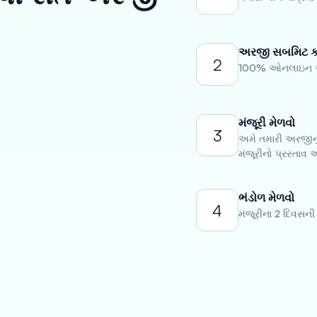
અરજી સબમિટ ક
2
100% ઓનલાઇન અરજ
મંજૂરી મેળવો
3
અમે તમારી અરજીનું
મંજૂરીનો પ્રસ્તાવ 
ભંડોળ મેળવો
4
મંજૂરીના 2 દિવસન