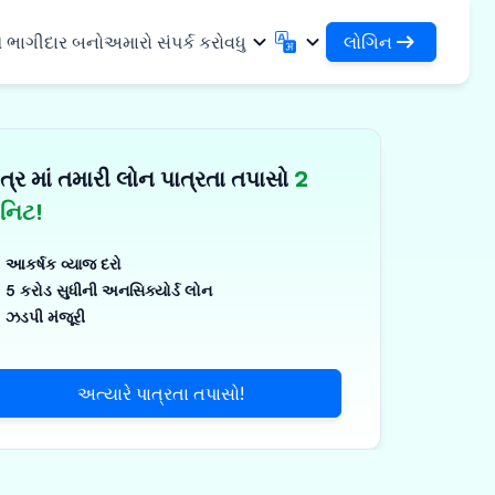
લોગિન
ે ભાગીદાર બનો
અમારો સંપર્ક કરો
વધુ
લોગિન
English
मराठी
તમારા લોન અને સંસ્થાઓને એક્સેસ કરો
English
Marathi
ત્ર માં તમારી લોન પાત્રતા તપાસો
2
DSA તરીકે લોગિન કરો
हिन्दी
বাংলা
સુવિધાઓ
તમારા ગ્રાહકોના સંચાલન માટે એક્સેસ
Hindi
Bengali
િનિટ!
ગુજરાતી
ਪੰਜਾਬੀ
 શેર કરો
✓
Gujarati
Punjabi
આકર્ષક વ્યાજ દરો
મર અને ઔદ્યોગિક
ଓଡ଼ିଆ
ಕನ್ನಡ
5 કરોડ સુધીની અનસિક્યોર્ડ લોન
Oriya
Kannada
ઝડપી મંજૂરી
િકલ્સ અને મેડિકલ
தமிழ்
മലയാളം
Tamil
Malayalam
ર અને નાના ઉપકરણો
తెలుగు
અત્યારે પાત્રતા તપાસો!
Telugu