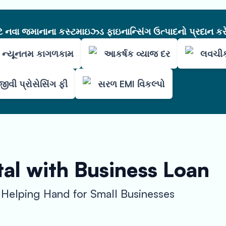
નવા જમાનાના કસ્ટમાઇઝ્ડ ફાઇનાન્સિંગ ઉત્પાદનો પ્રદાન કરે
ન્યૂનતમ કાગળકામ
આકર્ષક વ્યાજ દર
લવચીક
ીવી પ્રોસેસિંગ ફી
સરળ EMI વિકલ્પો
al with Business Loan
 Helping Hand for Small Businesses