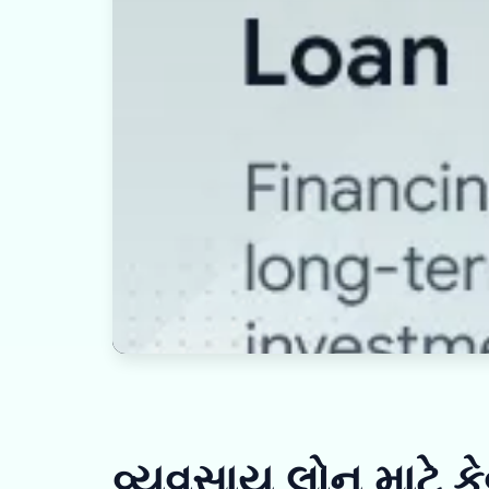
વ્યવસાય લોન માટે ક