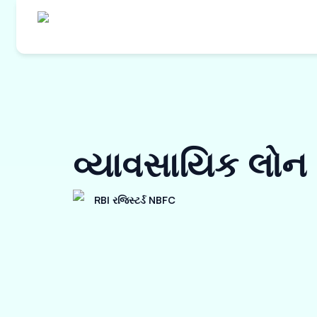
વ્યાવસાયિક લોન
RBI રજિસ્ટર્ડ NBFC