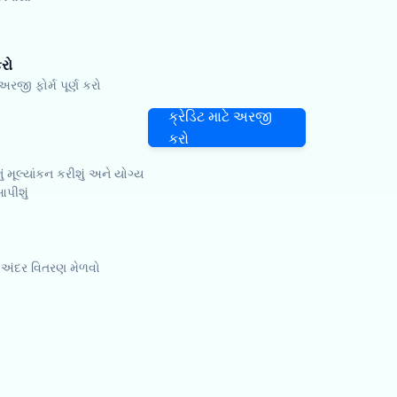
રો
ી ફોર્મ પૂર્ણ કરો
ક્રેડિટ માટે અરજી
કરો
 મૂલ્યાંકન કરીશું અને યોગ્ય
આપીશું
ી અંદર વિતરણ મેળવો