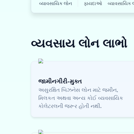
વ્યાવસાયિક લોન
ફાયદાઓ
વ્યાવસાયિક લો
વ્યવસાય લોન
લાભો
જામીનગીરી-મુક્ત
અસુરક્ષિત બિઝનેસ લોન માટે જમીન,
મિલકત અથવા અન્ય કોઈ વ્યવસાયિક
કોલેટરલની જરૂર હોતી નથી.