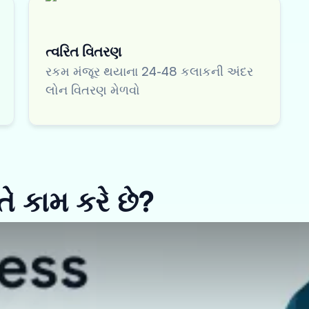
ત્વરિત વિતરણ
રકમ મંજૂર થયાના 24-48 કલાકની અંદર
લોન વિતરણ મેળવો
ે કામ કરે છે?