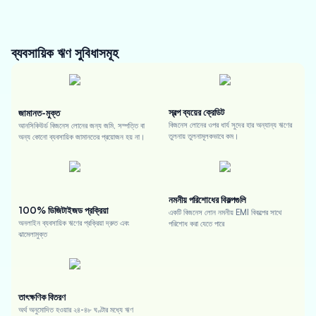
ব্যবসায়িক ঋণ
সুবিধাসমূহ
স্বল্প ব্যয়ের ক্রেডিট
জামানত-মুক্ত
বিজনেস লোনের ওপর ধার্য সুদের হার অন্যান্য ঋণের
আনসিকিউর্ড বিজনেস লোনের জন্য জমি, সম্পত্তি বা
তুলনায় তুলনামূলকভাবে কম।
অন্য কোনো ব্যবসায়িক জামানতের প্রয়োজন হয় না।
নমনীয় পরিশোধের বিকল্পগুলি
100% ডিজিটাইজড প্রক্রিয়া
একটি বিজনেস লোন নমনীয় EMI বিকল্পের সাথে
অনলাইন ব্যবসায়িক ঋণের প্রক্রিয়া দ্রুত এবং
পরিশোধ করা যেতে পারে
ঝামেলামুক্ত
তাৎক্ষণিক বিতরণ
অর্থ অনুমোদিত হওয়ার ২৪-৪৮ ঘণ্টার মধ্যে ঋণ