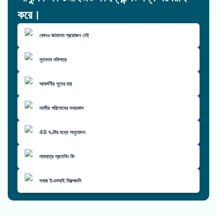
করে।
কোনও জামানত প্রয়োজন নেই
ন্যূনতম নথিপত্র
আকর্ষণীয় সুদের হার
নমনীয় পরিশোধের সময়কাল
48 ঘণ্টার মধ্যে অনুমোদন
নামমাত্র প্রসেসিং ফি
সহজ ইএমআই বিকল্পগুলি