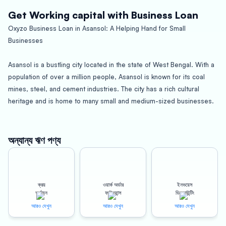
Get Working capital with Business Loan
Oxyzo Business Loan in Asansol: A Helping Hand for Small
Businesses
Asansol is a bustling city located in the state of West Bengal. With a
population of over a million people, Asansol is known for its coal
mines, steel, and cement industries. The city has a rich cultural
heritage and is home to many small and medium-sized businesses.
However, running a successful business in Asansol requires a
significant amount of capital investment, and that’s where Oxyzo
Business Loan comes in.
অন্যান্য ঋণ পণ্য
Oxyzo Business Loan in Asansol is designed to provide small and
medium-sized businesses with the capital they need to grow and
ক্রয়
ওয়ার্ক অর্ডার
ইনভয়েস
expand. Our business loans come with a host of benefits that make
অর্থায়ন
ফাইন্যান্স
ডিসকাউন্টিং
them an ideal choice for entrepreneurs looking to take their
আরও দেখুন
আরও দেখুন
আরও দেখুন
businesses to the next level.