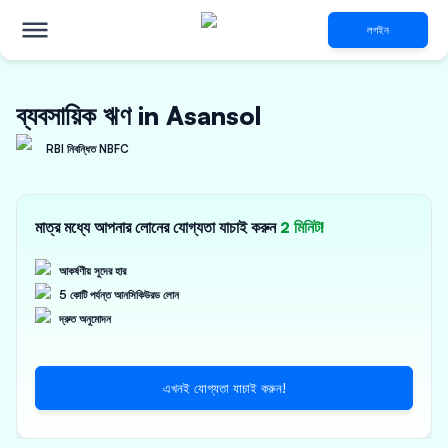
লগইন
ব্যবসায়িক ঋণ in Asansol
RBI নিবন্ধিত NBFC
মাত্র মধ্যে আপনার লোনের যোগ্যতা যাচাই করুন
2 মিনিট!
আকর্ষণীয় সুদের হার
5 কোটি পর্যন্ত আনসিকিউরড লোন
দ্রুত অনুমোদন
এখনই যোগ্যতা যাচাই করুন!