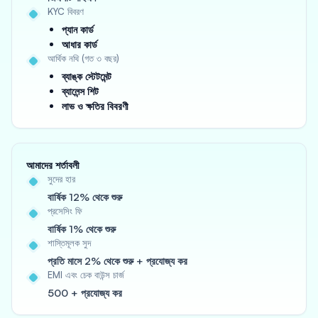
KYC বিবরণ
প্যান কার্ড
আধার কার্ড
আর্থিক নথি (গত ৩ বছর)
ব্যাঙ্ক স্টেটমেন্ট
ব্যালেন্স শিট
লাভ ও ক্ষতির বিবরণী
আমাদের শর্তাবলী
সুদের হার
বার্ষিক 12% থেকে শুরু
প্রসেসিং ফি
বার্ষিক 1% থেকে শুরু
শাস্তিমূলক সুদ
প্রতি মাসে 2% থেকে শুরু + প্রযোজ্য কর
EMI এবং চেক বাউন্স চার্জ
500 + প্রযোজ্য কর