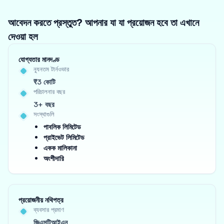
আবেদন করতে প্রস্তুত? আপনার যা যা প্রয়োজন হবে তা এখানে
দেওয়া হল
যোগ্যতার মানদণ্ড
ন্যূনতম টার্নওভার
₹3 কোটি
পরিচালনার বছর
3+ বছর
সংস্থাগুলি
পাবলিক লিমিটেড
প্রাইভেট লিমিটেড
একক মালিকানা
অংশীদারি
প্রয়োজনীয় নথিপত্র
ব্যবসার প্রমাণ
জিএসটিআইএন