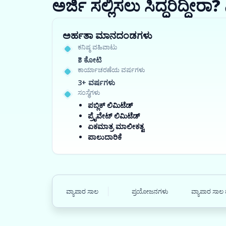
ಅರ್ಜಿ ಸಲ್ಲಿಸಲು ಸಿದ್ಧರಿದ್ದೀ
ಅರ್ಹತಾ ಮಾನದಂಡಗಳು
ಕನಿಷ್ಠ ವಹಿವಾಟು
₹3 ಕೋಟಿ
ಕಾರ್ಯಾಚರಣೆಯ ವರ್ಷಗಳು
3+ ವರ್ಷಗಳು
ಸಂಸ್ಥೆಗಳು
ಪಬ್ಲಿಕ್ ಲಿಮಿಟೆಡ್
ಪ್ರೈವೇಟ್ ಲಿಮಿಟೆಡ್
ಏಕಮಾತ್ರ ಮಾಲೀಕತ್ವ
ಪಾಲುದಾರಿಕೆ
ವ್ಯಾಪಾರ ಸಾಲ
ಪ್ರಯೋಜನಗಳು
ವ್ಯಾಪಾರ ಸಾಲ 