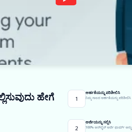
ಅರ್ಹತೆಯನ್ನು ಪರಿಶೀಲಿಸಿ
್ಲಿಸುವುದು ಹೇಗೆ
1
ನಿಮ್ಮ ಸಾಲದ ಅರ್ಹತೆಯನ್ನು ಪರಿಶೀಲಿಸಿ
ಅರ್ಜಿಯನ್ನು ಸಲ್ಲಿಸಿ
2
100% ಆನ್‌ಲೈನ್ ಅರ್ಜಿ ಫಾರ್ಮ್ ಅನ್ನ