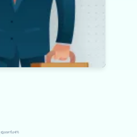
ು ಪೂರ್ಣಗೊಳಿಸಿ