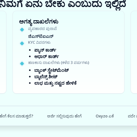
ರಾ? ನಿಮಗೆ ಏನು ಬೇಕು ಎಂಬುದು ಇಲ್ಲಿದೆ
ಅಗತ್ಯ ದಾಖಲೆಗಳು
ವ್ಯವಹಾರದ ಪುರಾವೆ
ಜಿಎಸ್‍ಟಿಐಎನ್
KYC ವಿವರಗಳು
ಪ್ಯಾನ್ ಕಾರ್ಡ್
ಆಧಾರ್ ಕಾರ್ಡ್
ಹಣಕಾಸು ದಾಖಲೆಗಳು (ಕಳೆದ 3 ವರ್ಷಗಳು)
ಬ್ಯಾಂಕ್ ಸ್ಟೇಟ್‌ಮೆಂಟ್
ಬ್ಯಾಲೆನ್ಸ್ ಶೀಟ್
ಲಾಭ ಮತ್ತು ನಷ್ಟದ ಹೇಳಿಕೆ
ಹೇಗೆ ಕೆಲಸ ಮಾಡುತ್ತದೆ?
ಅರ್ಜಿ ಸಲ್ಲಿಸುವುದು ಹೇಗೆ
Oxyzo ಏಕೆ
ಪದೇ ಪ