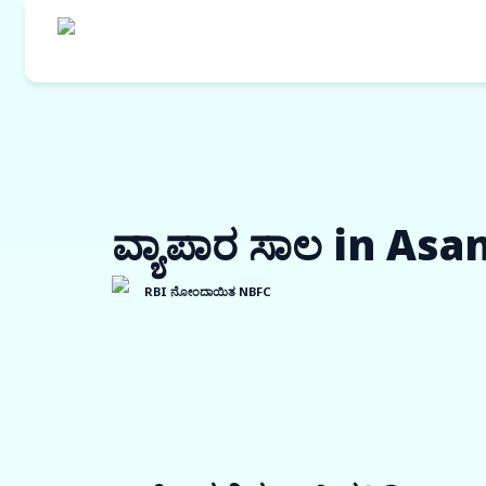
ವ್ಯಾಪಾರ ಸಾಲ in Asa
RBI ನೋಂದಾಯಿತ NBFC