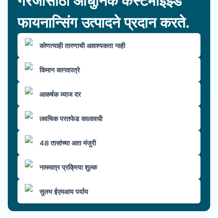
गरजांसाठी आधुनिक कस्टमाइझ्ड
फायनान्सिंग उत्पादने प्रदान करते.
कोणत्याही तारणाची आवश्यकता नाही
किमान कागदपत्रे
आकर्षक व्याज दर
लवचिक परतफेड कालावधी
48 तासांच्या आत मंजुरी
नाममात्र प्रक्रिया शुल्क
सुलभ ईएमआय पर्याय