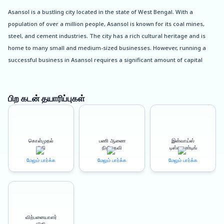
Asansol is a bustling city located in the state of West Bengal. With a
population of over a million people, Asansol is known for its coal mines,
steel, and cement industries. The city has a rich cultural heritage and is
home to many small and medium-sized businesses. However, running a
successful business in Asansol requires a significant amount of capital
investment, and that’s where Oxyzo Business Loan comes in.
Oxyzo Business Loan in Asansol is designed to provide small and medium-
பிற கடன் தயாரிப்புகள்
sized businesses with the capital they need to grow and expand. Our
business loans come with a host of benefits that make them an ideal
choice for entrepreneurs looking to take their businesses to the next level.
கொள்முதல்
பணி ஆணை
இன்வாய்ஸ்
நிதி
நிதியுதவி
டிஸ்கவுண்டிங்
Benefits of Oxyzo Business Loan in Asansol:
மேலும் பார்க்க
மேலும் பார்க்க
மேலும் பார்க்க
Collateral-Free Loans: Our business loans in Asansol are collateral-free,
which means that you don’t need to provide any security or collateral to
avail of the loan. This makes our loans accessible to small businesses that
may not have any assets to pledge as collateral.
விற்பனையாளர்