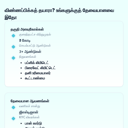
விண்ணப்பிக்கத் தயாரா? உங்களுக்குத் தேவையானவை
இதோ
தகுதி அளவுகோல்கள்
குறைந்தபட்ச விற்றுமுதல்
₹3 கோடி
செயல்பாட்டு ஆண்டுகள்
3+ ஆண்டுகள்
நிறுவனங்கள்
பப்ளிக் லிமிடெட்
பிரைவேட் லிமிட்டெட்
தனி உரிமையாளர்
கூட்டாண்மை
தேவையான ஆவணங்கள்
வணிகச் சான்று
ஜிஎஸ்டிஐஎன்
KYC விவரங்கள்
பான் கார்டு