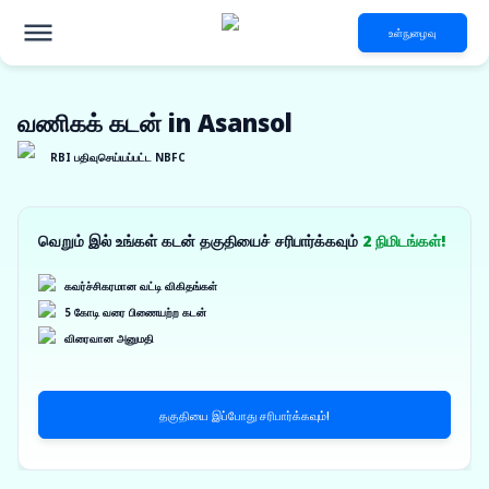
உள்நுழைவு
வணிகக் கடன் in Asansol
RBI பதிவுசெய்யப்பட்ட NBFC
வெறும் இல் உங்கள் கடன் தகுதியைச் சரிபார்க்கவும்
2 நிமிடங்கள்!
கவர்ச்சிகரமான வட்டி விகிதங்கள்
5 கோடி வரை பிணையற்ற கடன்
விரைவான அனுமதி
தகுதியை இப்போது சரிபார்க்கவும்!