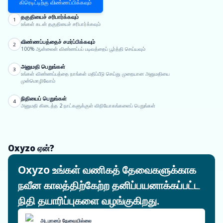
கிரெடிட்டிற்கு விண்ணப்பிக்கவும்
தகுதியைச் சரிபார்க்கவும்
1
உங்கள் கடன் தகுதியைச் சரிபார்க்கவும்
விண்ணப்பத்தைச் சமர்ப்பிக்கவும்
2
100% ஆன்லைன் விண்ணப்பப் படிவத்தைப் பூர்த்தி செய்யவும்
அனுமதி பெறுங்கள்
3
உங்கள் விண்ணப்பத்தை நாங்கள் மதிப்பீடு செய்து முறையான அனுமதியை
முன்மொழிவோம்
நிதியைப் பெறுங்கள்
4
அனுமதி கிடைத்த 2 நாட்களுக்குள் விநியோகங்களைப் பெறுங்கள்
Oxyzo ஏன்?
Oxyzo உங்கள் வணிகத் தேவைகளுக்காக
நவீன காலத்திற்கேற்ற தனிப்பயனாக்கப்பட்ட
நிதி தயாரிப்புகளை வழங்குகிறது.
அடமானம் தேவையில்லை