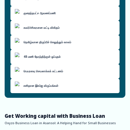
குறைந்தபட்ச ஆவணப்பணி
கவர்ச்சிகரமான வட்டி விகிதம்
நெகிழ்வான திருப்பிச் செலுத்தும் காலம்
48 மணி நேரத்திற்குள் ஒப்புதல்
பெயரளவு செயலாக்கக் கட்டணம்
எளிதான இஎம்ஐ விருப்பங்கள்
Get Working capital with Business Loan
Oxyzo Business Loan in Asansol: A Helping Hand for Small Businesses