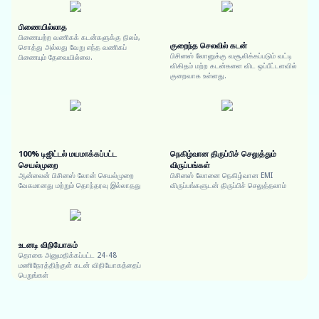
பிணையில்லாத
பிணையற்ற வணிகக் கடன்களுக்கு நிலம்,
குறைந்த செலவில் கடன்
சொத்து அல்லது வேறு எந்த வணிகப்
பிசினஸ் லோனுக்கு வசூலிக்கப்படும் வட்டி
பிணையும் தேவையில்லை.
விகிதம் மற்ற கடன்களை விட ஒப்பீட்டளவில்
குறைவாக உள்ளது.
100% டிஜிட்டல் மயமாக்கப்பட்ட
நெகிழ்வான திருப்பிச் செலுத்தும்
செயல்முறை
விருப்பங்கள்
ஆன்லைன் பிசினஸ் லோன் செயல்முறை
பிசினஸ் லோனை நெகிழ்வான EMI
வேகமானது மற்றும் தொந்தரவு இல்லாதது
விருப்பங்களுடன் திருப்பிச் செலுத்தலாம்
உடனடி விநியோகம்
தொகை அனுமதிக்கப்பட்ட 24-48
மணிநேரத்திற்குள் கடன் விநியோகத்தைப்
பெறுங்கள்