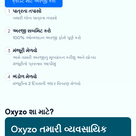
ક્રેડિટ માટે અરજી કરો
પાત્રતા તપાસો
1
તમારી લોન પાત્રતા તપાસો
અરજી સબમિટ કરો
2
100% ઓનલાઇન અરજી ફોર્મ પૂર્ણ કરો
મંજૂરી મેળવો
3
અમે તમારી અરજીનું મૂલ્યાંકન કરીશું અને યોગ્ય
મંજૂરીનો પ્રસ્તાવ આપીશું
ભંડોળ મેળવો
4
મંજૂરીના 2 દિવસની અંદર વિતરણ મેળવો
Oxyzo શા માટે?
Oxyzo તમારી વ્યવસાયિક