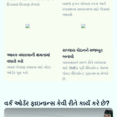
વ્યાજ ફક્ત ચોક્કસ રકમ અને
દિવસમાં વિતરણ મેળવો
વપરાશના સમયગાળા માટે લેવામાં
આવશે
સપ્લાય ચેઇનને મજબૂત
આવક વધારવાની ક્ષમતામાં
બનાવો
વધારો કરો
વ્યવસાયને સરળ રીતે ચલાવવા
તમારું વેચાણ વધારવા માટે મોટા
માટે SMEs પ્રી-શિપમેન્ટ તેમજ
ઓર્ડર પૂરા કરો
પોસ્ટ-શિપમેન્ટ ફાઇનાન્સ મેળવે
છે.
વર્ક ઓર્ડર ફાઇનાન્સ કેવી રીતે કાર્ય કરે છે?