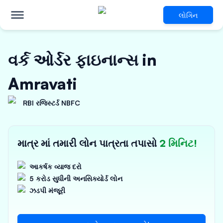
લોગિન
વર્ક ઓર્ડર ફાઇનાન્સ in
Amravati
RBI રજિસ્ટર્ડ NBFC
માત્ર માં તમારી લોન પાત્રતા તપાસો
2 મિનિટ!
આકર્ષક વ્યાજ દરો
5 કરોડ સુધીની અનસિક્યોર્ડ લોન
ઝડપી મંજૂરી