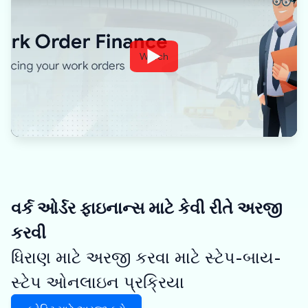
Watch
વર્ક ઓર્ડર ફાઇનાન્સ માટે કેવી રીતે અરજી
કરવી
ધિરાણ માટે અરજી કરવા માટે સ્ટેપ-બાય-
સ્ટેપ ઓનલાઇન પ્રક્રિયા