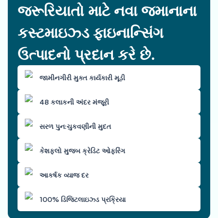
જરૂરિયાતો માટે નવા જમાનાના
કસ્ટમાઇઝ્ડ ફાઇનાન્સિંગ
ઉત્પાદનો પ્રદાન કરે છે.
જામીનગીરી મુક્ત કાર્યકારી મૂડી
48 કલાકની અંદર મંજૂરી
સરળ પુન:ચુકવણીની મુદત
કેશફ્લો મુજબ ક્રેડિટ ઓફરિંગ
આકર્ષક વ્યાજ દર
100% ડિજિટલાઇઝ્ડ પ્રક્રિયા