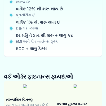
વ્યાજ દર
વાર્ષિક 12% થી શરૂ થાય છે
પ્રોસેસિંગ ફી
વાર્ષિક 1% થી શરૂ થાય છે
દંડાત્મક વ્યાજ
દર મહિને 2% થી શરૂ + લાગુ કર
EMI અને ચેક બાઉન્સ શુલ્ક
500 + લાગુ ટેક્સ
વર્ક ઓર્ડર ફાઇનાન્સ
ફાયદાઓ
તાત્કાલિક વિતરણ
વપરાશ મુજબ વ્યાજ
તમારા વ્યવસાયને વધારવા માટે બે