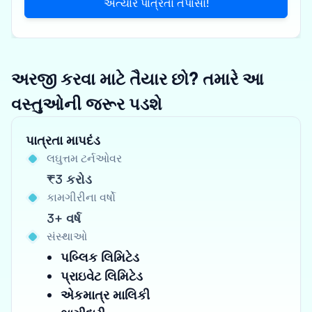
અત્યારે પાત્રતા તપાસો!
અરજી કરવા માટે તૈયાર છો? તમારે આ
વસ્તુઓની જરૂર પડશે
પાત્રતા માપદંડ
લઘુત્તમ ટર્નઓવર
₹3 કરોડ
કામગીરીના વર્ષો
3+ વર્ષ
સંસ્થાઓ
પબ્લિક લિમિટેડ
પ્રાઇવેટ લિમિટેડ
એકમાત્ર માલિકી