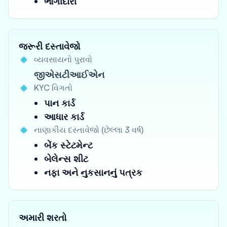
ભાગીદારી
જરૂરી દસ્તાવેજો
વ્યવસાયનો પુરાવો
જીએસટીઆઈએન
KYC વિગતો
પાન કાર્ડ
આધાર કાર્ડ
નાણાકીય દસ્તાવેજો (છેલ્લા 3 વર્ષ)
બેંક સ્ટેટમેન્ટ
બેલેન્સ શીટ
નફા અને નુકસાનનું પત્રક
અમારી શરતો