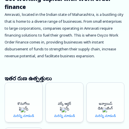
finance
Amravati, located in the Indian state of Maharashtra, is a bustling city
that is home to a diverse range of businesses. From small enterprises
to large corporations, companies operating in Amravati require
financing solutions to fuel their growth. This is where Oxyzo Work
Order Finance comes in, providing businesses with instant
disbursement of funds to strengthen their supply chain, increase
revenue potential, and facilitate business expansion.
At Oxyzo Work Order Finance, we understand the unique challenges
faced by businesses in Amravati. With a rapidly evolving business
ఇతర రుణ ఉత్పత్తులు
landscape and an increasing need for timely financing, it’s essential
for businesses to have access to quick and reliable funding options.
Our work order finance solutions are specifically designed to help
కొనుగోలు
వర్క్ ఆర్డర్
ఇన్వాయిస్
businesses in Amravati meet their financing needs, enabling them to
ఫైనాన్స్
ఫైనాన్స్
డిస్కౌంటింగ్
achieve their growth objectives and stay ahead of the competition.
మరిన్ని చూడండి
మరిన్ని చూడండి
మరిన్ని చూడండి
One of the primary benefits of our work order finance solutions is