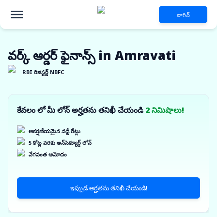
లాగిన్
వర్క్ ఆర్డర్ ఫైనాన్స్ in Amravati
RBI రిజిస్టర్డ్ NBFC
కేవలం లో మీ లోన్ అర్హతను తనిఖీ చేయండి
2 నిమిషాలు!
ఆకర్షణీయమైన వడ్డీ రేట్లు
5 కోట్ల వరకు అన్‌సెక్యూర్డ్ లోన్
వేగవంత ఆమోదం
ఇప్పుడే అర్హతను తనిఖీ చేయండి!