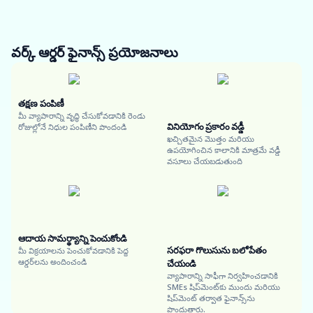
వర్క్ ఆర్డర్ ఫైనాన్స్
ప్రయోజనాలు
తక్షణ పంపిణీ
మీ వ్యాపారాన్ని వృద్ధి చేసుకోవడానికి రెండు
వినియోగం ప్రకారం వడ్డీ
రోజుల్లోనే నిధుల పంపిణీని పొందండి
ఖచ్చితమైన మొత్తం మరియు
ఉపయోగించిన కాలానికి మాత్రమే వడ్డీ
వసూలు చేయబడుతుంది
ఆదాయ సామర్థ్యాన్ని పెంచుకోండి
సరఫరా గొలుసును బలోపేతం
మీ విక్రయాలను పెంచుకోవడానికి పెద్ద
ఆర్డర్‌లను అందించండి
చేయండి
వ్యాపారాన్ని సాఫీగా నిర్వహించడానికి
SMEs షిప్‌మెంట్‌కు ముందు మరియు
షిప్‌మెంట్ తర్వాత ఫైనాన్స్‌ను
పొందుతారు.