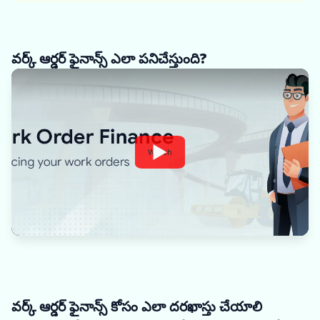
వర్క్ ఆర్డర్ ఫైనాన్స్ ఎలా పనిచేస్తుంది?
Watch
వర్క్ ఆర్డర్ ఫైనాన్స్ కోసం ఎలా దరఖాస్తు చేయాలి