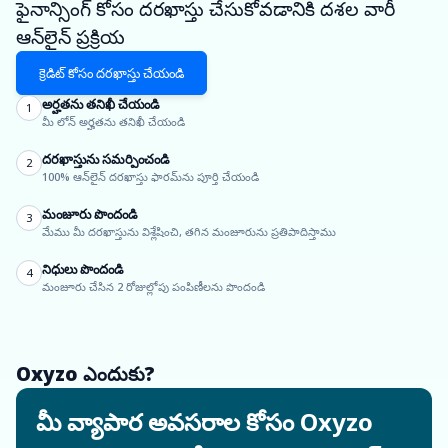
ఫైనాన్సింగ్ కోసం దరఖాస్తు చేసుకోవడానికి దశల వారీ
ఆన్‌లైన్ ప్రక్రియ
క్రెడిట్ కోసం దరఖాస్తు చేయండి
అర్హతను తనిఖీ చేయండి
1
మీ లోన్ అర్హతను తనిఖీ చేయండి
దరఖాస్తును సమర్పించండి
2
100% ఆన్‌లైన్ దరఖాస్తు ఫారమ్‌ను పూర్తి చేయండి
మంజూరు పొందండి
3
మేము మీ దరఖాస్తును విశ్లేషించి, తగిన మంజూరును ప్రతిపాదిస్తాము
నిధులు పొందండి
4
మంజూరు చేసిన 2 రోజుల్లోపు పంపిణీలను పొందండి
Oxyzo ఎందుకు?
మీ వ్యాపార అవసరాల కోసం Oxyzo