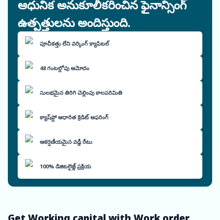
ఆధునిక అనుకూలీకరించిన ఫైనాన్సింగ్
ఉత్పత్తులను అందిస్తుంది.
పూచీకత్తు లేని వర్కింగ్ క్యాపిటల్
48 గంటల్లోపు ఆమోదం
సులభమైన తిరిగి చెల్లింపు కాలపరిమితి
క్యాష్‌ఫ్లో ఆధారిత క్రెడిట్ ఆఫరింగ్
ఆకర్షణీయమైన వడ్డీ రేటు
100% డిజిటలైజ్డ్ ప్రక్రియ
Get Working capital with Work order