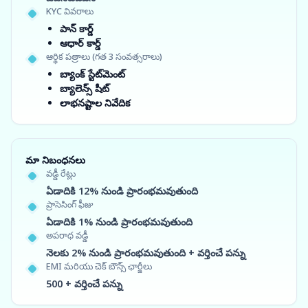
KYC వివరాలు
పాన్ కార్డ్
ఆధార్ కార్డ్
ఆర్థిక పత్రాలు (గత 3 సంవత్సరాలు)
బ్యాంక్ స్టేట్‌మెంట్
బ్యాలెన్స్ షీట్
లాభనష్టాల నివేదిక
మా నిబంధనలు
వడ్డీ రేట్లు
ఏడాదికి 12% నుండి ప్రారంభమవుతుంది
ప్రాసెసింగ్ ఫీజు
ఏడాదికి 1% నుండి ప్రారంభమవుతుంది
అపరాధ వడ్డీ
నెలకు 2% నుండి ప్రారంభమవుతుంది + వర్తించే పన్ను
EMI మరియు చెక్ బౌన్స్ ఛార్జీలు
500 + వర్తించే పన్ను