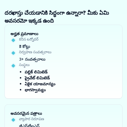
దరఖాస్తు చేయడానికి సిద్ధంగా ఉన్నారా? మీకు ఏమి
అవసరమో ఇక్కడ ఉంది
అర్హత ప్రమాణాలు
కనీస టర్నోవర్
₹3 కోట్లు
నిర్వహణ సంవత్సరాలు
3+ సంవత్సరాలు
సంస్థలు
పబ్లిక్ లిమిటెడ్
ప్రైవేట్ లిమిటెడ్
ఏకైక యాజమాన్యం
భాగస్వామ్యం
అవసరమైన పత్రాలు
వ్యాపార నిరూపణ
జీఎస్‌టీఐఎన్