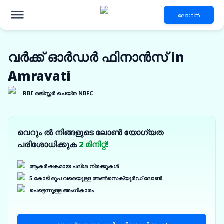
ലോഗിൻ
വർക്ക് ഓർഡർ ഫിനാൻസ് in
Amravati
RBI രജിസ്റ്റർ ചെയ്ത NBFC
വെറും ൽ നിങ്ങളുടെ ലോൺ യോഗ്യത
പരിശോധിക്കുക
2 മിനിറ്റ്!
ആകർഷകമായ പലിശ നിരക്കുകൾ
5 കോടി രൂപ വരെയുള്ള അൺസെക്യൂർഡ് ലോൺ
പെട്ടെന്നുള്ള അംഗീകാരം