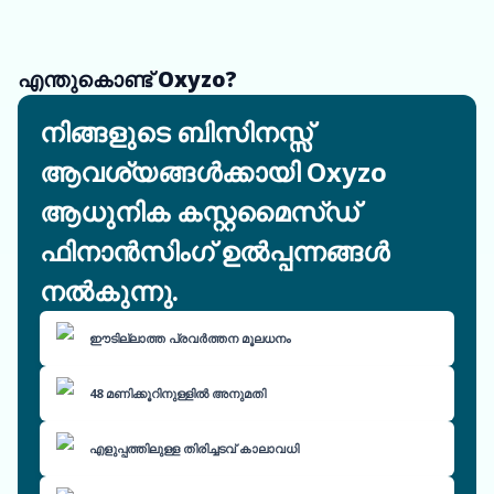
എന്തുകൊണ്ട് Oxyzo?
നിങ്ങളുടെ ബിസിനസ്സ്
ആവശ്യങ്ങൾക്കായി Oxyzo
ആധുനിക കസ്റ്റമൈസ്ഡ്
ഫിനാൻസിംഗ് ഉൽപ്പന്നങ്ങൾ
നൽകുന്നു.
ഈടില്ലാത്ത പ്രവർത്തന മൂലധനം
48 മണിക്കൂറിനുള്ളിൽ അനുമതി
എളുപ്പത്തിലുള്ള തിരിച്ചടവ് കാലാവധി