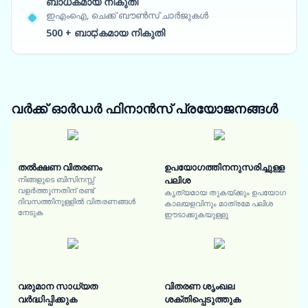
ബാധകമായ നികുതി
ഇഎംഐ, ചെക്ക് ബൗൺസ് ചാർജുകൾ
500 + ബാಧകമായ നികുതി
വർക്ക് ഓർഡർ ഫിനാൻസ്
പ്രയോജനങ്ങൾ
തൽക്ഷണ വിതരണം
ഉപയോഗത്തിനനുസരിച്ചുള്ള
നിങ്ങളുടെ ബിസിനസ്സ്
പലിശ
വളർത്തുന്നതിന് രണ്ട്
കൃത്യമായ തുകയ്ക്കും ഉപയോഗ
ദിവസത്തിനുള്ളിൽ വിതരണങ്ങൾ
കാലയളവിനും മാത്രമേ പലിശ
നേടുക
ഈടാക്കുകയുള്ളൂ
വരുമാന സാധ്യത
വിതരണ ശൃംഖല
വർദ്ധിപ്പിക്കുക
ശക്തിപ്പെടുത്തുക