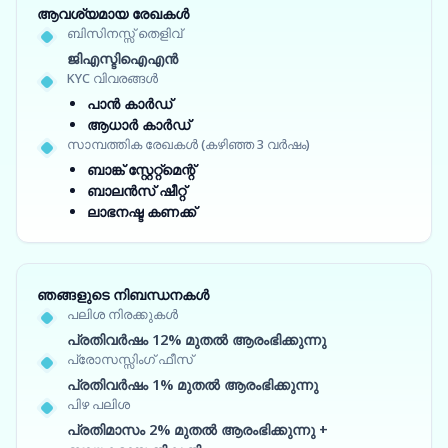
ആവശ്യമായ രേഖകൾ
ബിസിനസ്സ് തെളിവ്
ജിഎസ്ടിഐഎൻ
KYC വിവരങ്ങൾ
പാൻ കാർഡ്
ആധാർ കാർഡ്
സാമ്പത്തിക രേഖകൾ (കഴിഞ്ഞ 3 വർഷം)
ബാങ്ക് സ്റ്റേറ്റ്‌മെന്റ്
ബാലൻസ് ഷീറ്റ്
ലാഭനഷ്ട കണക്ക്
ഞങ്ങളുടെ നിബന്ധനകൾ
പലിശ നിരക്കുകൾ
പ്രതിവർഷം 12% മുതൽ ആരംഭിക്കുന്നു
പ്രോസസ്സിംഗ് ഫീസ്
പ്രതിവർഷം 1% മുതൽ ആരംഭിക്കുന്നു
പിഴ പലിശ
പ്രതിമാസം 2% മുതൽ ആരംഭിക്കുന്നു +