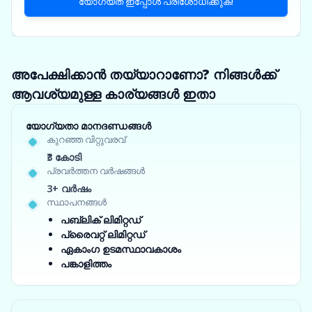
യോഗ്യത ഇപ്പോൾ പരിശോധിക്കുക!
അപേക്ഷിക്കാൻ തയ്യാറാണോ? നിങ്ങൾക്ക്
ആവശ്യമുള്ള കാര്യങ്ങൾ ഇതാ
യോഗ്യതാ മാനദണ്ഡങ്ങൾ
കുറഞ്ഞ വിറ്റുവരവ്
₹3 കോടി
പ്രവർത്തന വർഷങ്ങൾ
3+ വർഷം
സ്ഥാപനങ്ങൾ
പബ്ലിക് ലിമിറ്റഡ്
പ്രൈവറ്റ് ലിമിറ്റഡ്
ഏകാംഗ ഉടമസ്ഥാവകാശം
പങ്കാളിത്തം