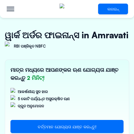
ଲଗଇନ୍
ୱାର୍କ ଅର୍ଡର ଫାଇନାନ୍ସ in Amravati
RBI ପଞ୍ଜିକୃତ NBFC
ମାତ୍ର ମଧ୍ୟରେ ଆପଣଙ୍କର ଋଣ ଯୋଗ୍ୟତା ଯାଞ୍ଚ
କରନ୍ତୁ
2 ମିନିଟ୍!
ଆକର୍ଷଣୀୟ ସୁଦ ହାର
5 କୋଟି ପର୍ଯ୍ୟନ୍ତ ଅସୁରକ୍ଷିତ ଋଣ
ଦ୍ରୁତ ଅନୁମୋଦନ
ବର୍ତ୍ତମାନ ଯୋଗ୍ୟତା ଯାଞ୍ଚ କରନ୍ତୁ!