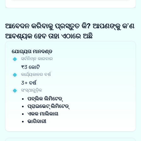
ଆବେଦନ କରିବାକୁ ପ୍ରସ୍ତୁତ କି? ଆପଣଙ୍କୁ କ’ଣ
ଆବଶ୍ୟକ ହେବ ତାହା ଏଠାରେ ଅଛି
ଯୋଗ୍ୟତା ମାନଦଣ୍ଡ
ସର୍ବନିମ୍ନ କାରବାର
₹3 କୋଟି
କାର୍ଯ୍ୟକାଳର ବର୍ଷ
3+ ବର୍ଷ
ସଂସ୍ଥାଗୁଡ଼ିକ
ପବ୍ଲିକ ଲିମିଟେଡ୍
ପ୍ରାଇଭେଟ୍ ଲିମିଟେଡ୍
ଏକକ ମାଲିକାନା
ଭାଗିଦାରୀ