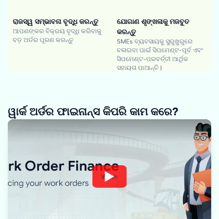
ରାଜସ୍ୱ ସମ୍ଭାବନା ବୃଦ୍ଧି କରନ୍ତୁ
ଯୋଗାଣ ଶୃଙ୍ଖଳାକୁ ମଜବୁତ
ଆପଣଙ୍କର ବିକ୍ରୟ ବୃଦ୍ଧି କରିବାକୁ
କରନ୍ତୁ
ବଡ଼ ଅର୍ଡର ପୂରଣ କରନ୍ତୁ
SMEs ବ୍ୟବସାୟକୁ ସୁରୁଖୁରୁରେ
ଚଳାଇବା ପାଇଁ ସିପମେଣ୍ଟ-ପୂର୍ବ ଏବଂ
ସିପମେଣ୍ଟ-ପରବର୍ତ୍ତୀ ଆର୍ଥିକ
ସହାୟତା ପାଆନ୍ତି |
ୱାର୍କ ଅର୍ଡର ଫାଇନାନ୍ସ କିପରି କାମ କରେ?
Watch