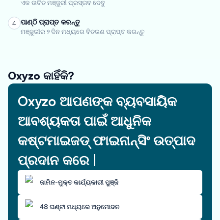
ଏକ ଉଚିତ ମଞ୍ଜୁରୀ ପ୍ରସ୍ତାବ ଦେବୁ
ପାଣ୍ଠି ପ୍ରାପ୍ତ କରନ୍ତୁ
4
ମଞ୍ଜୁରୀର ୨ ଦିନ ମଧ୍ୟରେ ବିତରଣ ପ୍ରାପ୍ତ କରନ୍ତୁ
Oxyzo କାହିଁକି?
Oxyzo ଆପଣଙ୍କ ବ୍ୟବସାୟିକ
ଆବଶ୍ୟକତା ପାଇଁ ଆଧୁନିକ
କଷ୍ଟମାଇଜଡ୍ ଫାଇନାନ୍ସିଂ ଉତ୍ପାଦ
ପ୍ରଦାନ କରେ |
ଜାମିନ-ମୁକ୍ତ କାର୍ଯ୍ୟକାରୀ ପୁଞ୍ଜି
48 ଘଣ୍ଟା ମଧ୍ୟରେ ଅନୁମୋଦନ