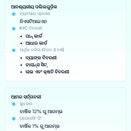
ଆବଶ୍ୟକୀୟ ଦଲିଲଗୁଡ଼ିକ
ବ୍ୟବସାୟ ପ୍ରମାଣ
ଜିଏସଟିଆଇଏନ
KYC ବିବରଣୀ
ପାନ୍ କାର୍ଡ
ଆଧାର କାର୍ଡ
ଆର୍ଥିକ ଦଲିଲ (ବିଗତ 3 ବର୍ଷ)
ବ୍ୟାଙ୍କ ବିବରଣୀ
ବାଲାନ୍ସ ସିଟ୍
ଲାଭ ଏବଂ କ୍ଷତି ବିବରଣୀ
ଆମର ସର୍ତ୍ତାବଳୀ
ସୁଧ ହାର
ବାର୍ଷିକ 12% ରୁ ଆରମ୍ଭ
ପ୍ରୋସେସିଂ ଫି
ବାର୍ଷିକ 1% ରୁ ଆରମ୍ଭ