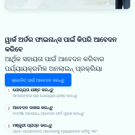
ୱାର୍କ ଅର୍ଡର ଫାଇନାନ୍ସ ପାଇଁ କିପରି ଆବେଦନ
କରିବେ
ଆର୍ଥିକ ସହାୟତା ପାଇଁ ଆବେଦନ କରିବାର
ପର୍ଯ୍ୟାୟକ୍ରମିକ ଅନଲାଇନ୍ ପ୍ରକ୍ରିୟା
କ୍ରେଡିଟ୍ ପାଇଁ ଆବେଦନ କରନ୍ତୁ
ଯୋଗ୍ୟତା ଯାଞ୍ଚ କରନ୍ତୁ
1
ଆପଣଙ୍କର ଋଣ ଯୋଗ୍ୟତା ଯାଞ୍ଚ କରନ୍ତୁ
ଆବେଦନ ଦାଖଲ କରନ୍ତୁ
2
୧୦୦% ଅନଲାଇନ୍ ଆବେଦନ ଫର୍ମ ପୂରଣ କରନ୍ତୁ
ମଞ୍ଜୁରୀ ପ୍ରାପ୍ତ କରନ୍ତୁ
3
ଆମେ ଆପଣଙ୍କର ଆବେଦନକୁ ମୂଲ୍ୟାଙ୍କନ କରିବୁ ଏବଂ