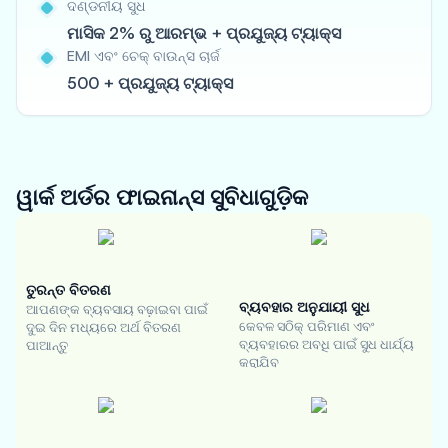
ଦଣ୍ଡନୀୟ ସୁଧ
ମାସିକ 2% ରୁ ଆରମ୍ଭ + ପ୍ରଯୁଜ୍ୟ ଟ୍ୟାକ୍ସ
EMI ଏବଂ ଚେକ୍ ବାଉନ୍ସ ଚାର୍ଜ
500 + ପ୍ରଯୁଜ୍ୟ ଟ୍ୟାକ୍ସ
ୱାର୍କ ଅର୍ଡର ଫାଇନାନ୍ସ
ସୁବିଧାଗୁଡ଼ିକ
ତୁରନ୍ତ ବିତରଣ
ବ୍ୟବହାର ଅନୁଯାୟୀ ସୁଧ
ଆପଣଙ୍କ ବ୍ୟବସାୟ ବଢ଼ାଇବା ପାଇଁ
କେବଳ ସଠିକ୍ ପରିମାଣ ଏବଂ
ଦୁଇ ଦିନ ମଧ୍ୟରେ ଅର୍ଥ ବିତରଣ
ବ୍ୟବହାରର ଅବଧି ପାଇଁ ସୁଧ ଧାର୍ଯ୍ୟ
ପାଆନ୍ତୁ
କରାଯିବ