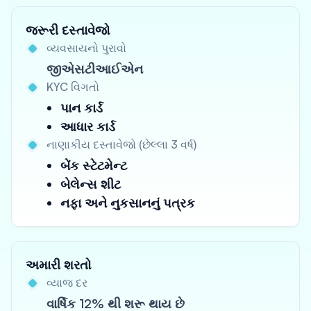
જરૂરી દસ્તાવેજો
વ્યવસાયનો પુરાવો
જીએસટીઆઈએન
KYC વિગતો
પાન કાર્ડ
આધાર કાર્ડ
નાણાકીય દસ્તાવેજો (છેલ્લા 3 વર્ષ)
બેંક સ્ટેટમેન્ટ
બેલેન્સ શીટ
નફા અને નુકસાનનું પત્રક
અમારી શરતો
વ્યાજ દર
વાર્ષિક 12% થી શરૂ થાય છે