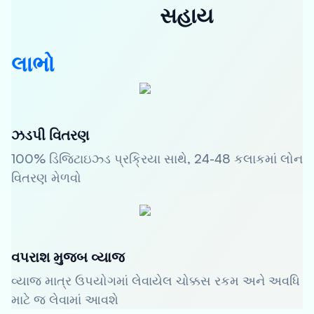
સહાય
લાભો
ઝડપી વિતરણ
100% ડિજિટાઇઝ્ડ પ્રક્રિયા સાથે, 24-48 કલાકમાં લોન
વિતરણ મેળવો
વપરાશ મુજબ વ્યાજ
વ્યાજ માત્ર ઉપયોગમાં લેવાયેલ ચોક્કસ રકમ અને અવધિ
માટે જ લેવામાં આવશે