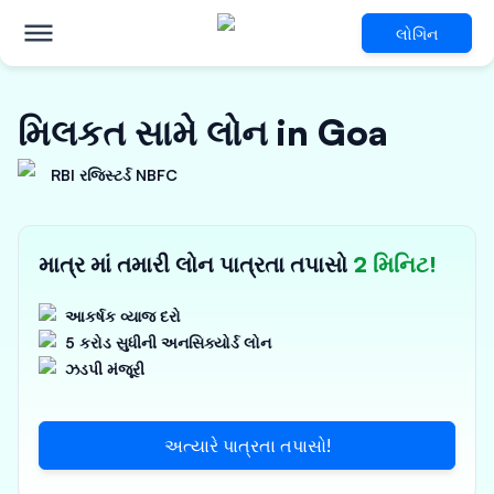
લોગિન
મિલકત સામે લોન in Goa
RBI રજિસ્ટર્ડ NBFC
માત્ર માં તમારી લોન પાત્રતા તપાસો
2 મિનિટ!
આકર્ષક વ્યાજ દરો
5 કરોડ સુધીની અનસિક્યોર્ડ લોન
ઝડપી મંજૂરી
અત્યારે પાત્રતા તપાસો!