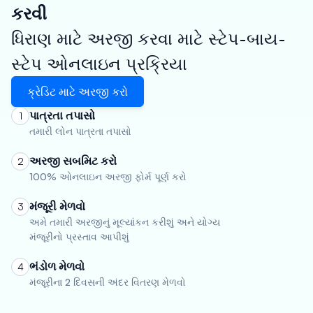
કરવી
ધિરાણ માટે અરજી કરવા માટે સ્ટેપ-બાય-
સ્ટેપ ઓનલાઇન પ્રક્રિયા
ક્રેડિટ માટે અરજી કરો
પાત્રતા તપાસો
1
તમારી લોન પાત્રતા તપાસો
અરજી સબમિટ કરો
2
100% ઓનલાઇન અરજી ફોર્મ પૂર્ણ કરો
મંજૂરી મેળવો
3
અમે તમારી અરજીનું મૂલ્યાંકન કરીશું અને યોગ્ય
મંજૂરીનો પ્રસ્તાવ આપીશું
ભંડોળ મેળવો
4
મંજૂરીના 2 દિવસની અંદર વિતરણ મેળવો