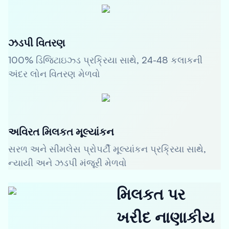
ઝડપી વિતરણ
100% ડિજિટાઇઝ્ડ પ્રક્રિયા સાથે, 24-48 કલાકની
અંદર લોન વિતરણ મેળવો
અવિરત મિલકત મૂલ્યાંકન
સરળ અને સીમલેસ પ્રોપર્ટી મૂલ્યાંકન પ્રક્રિયા સાથે,
ન્યાયી અને ઝડપી મંજૂરી મેળવો
મિલકત પર
ખરીદ નાણાકીય