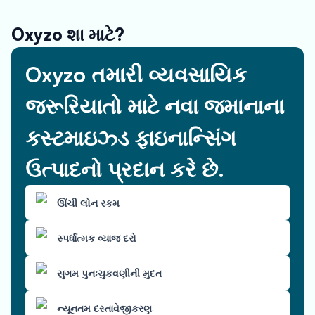
Oxyzo શા માટે?
Oxyzo તમારી વ્યવસાયિક
જરૂરિયાતો માટે નવા જમાનાના
કસ્ટમાઇઝ્ડ ફાઇનાન્સિંગ
ઉત્પાદનો પ્રદાન કરે છે.
ઊંચી લોન રકમ
સ્પર્ધાત્મક વ્યાજ દરો
સુગમ પુનઃચુકવણીની મુદત
ન્યૂનતમ દસ્તાવેજીકરણ