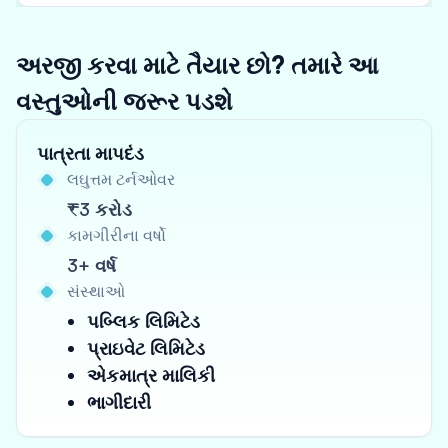
અરજી કરવા માટે તૈયાર છો? તમારે આ
વસ્તુઓની જરૂર પડશે
પાત્રતા માપદંડ
લઘુત્તમ ટર્નઓવર
₹3 કરોડ
કામગીરીના વર્ષો
3+ વર્ષ
સંસ્થાઓ
પબ્લિક લિમિટેડ
પ્રાઇવેટ લિમિટેડ
એકમાત્ર માલિકી
ભાગીદારી