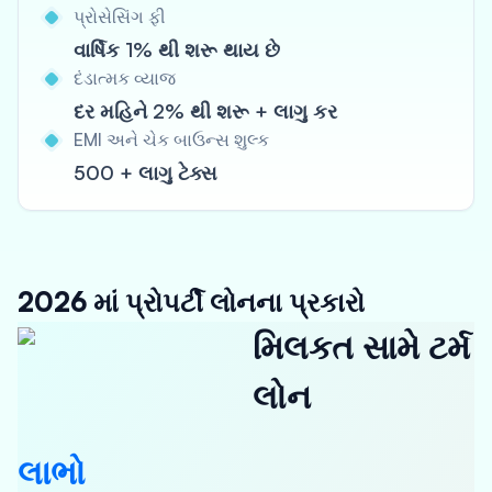
પ્રોસેસિંગ ફી
વાર્ષિક 1% થી શરૂ થાય છે
દંડાત્મક વ્યાજ
દર મહિને 2% થી શરૂ + લાગુ કર
EMI અને ચેક બાઉન્સ શુલ્ક
500 + લાગુ ટેક્સ
2026 માં પ્રોપર્ટી લોનના પ્રકારો
મિલકત સામે ટર્મ
લોન
લાભો