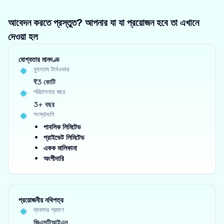
আবেদন করতে প্রস্তুত? আপনার যা যা প্রয়োজন হবে তা এখানে
দেওয়া হল
যোগ্যতার মানদণ্ড
ন্যূনতম টার্নওভার
₹3 কোটি
পরিচালনার বছর
3+ বছর
সংস্থাগুলি
পাবলিক লিমিটেড
প্রাইভেট লিমিটেড
একক মালিকানা
অংশীদারি
প্রয়োজনীয় নথিপত্র
ব্যবসার প্রমাণ
জিএসটিআইএন