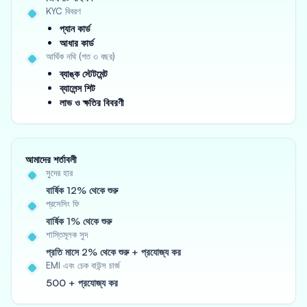
KYC বিবরণ
প্যান কার্ড
আধার কার্ড
আর্থিক নথি (গত ৩ বছর)
ব্যাঙ্ক স্টেটমেন্ট
ব্যালেন্স শিট
লাভ ও ক্ষতির বিবরণী
আমাদের শর্তাবলী
সুদের হার
বার্ষিক 12% থেকে শুরু
প্রসেসিং ফি
বার্ষিক 1% থেকে শুরু
শাস্তিমূলক সুদ
প্রতি মাসে 2% থেকে শুরু + প্রযোজ্য কর
EMI এবং চেক বাউন্স চার্জ
500 + প্রযোজ্য কর