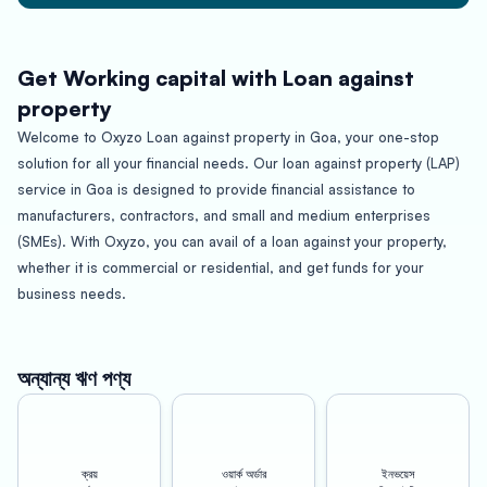
Get Working capital with Loan against
property
Welcome to Oxyzo Loan against property in Goa, your one-stop
solution for all your financial needs. Our loan against property (LAP)
service in Goa is designed to provide financial assistance to
manufacturers, contractors, and small and medium enterprises
(SMEs). With Oxyzo, you can avail of a loan against your property,
whether it is commercial or residential, and get funds for your
business needs.
Let’s start by talking about Goa. Known for its beautiful beaches,
Portuguese architecture, and vibrant nightlife, Goa is a popular
অন্যান্য ঋণ পণ্য
tourist destination in India. However, it is not just a holiday spot, it is
also an emerging hub for businesses, manufacturing, and
construction industries. To support the growth of these sectors,
ক্রয়
ওয়ার্ক অর্ডার
ইনভয়েস
Oxyzo offers loan against property in Goa to manufacturers,