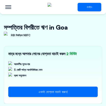
লগইন
সম্পত্তির বিপরীতে ঋণ in Goa
RBI নিবন্ধিত NBFC
মাত্র মধ্যে আপনার লোনের যোগ্যতা যাচাই করুন
2 মিনিট!
আকর্ষণীয় সুদের হার
5 কোটি পর্যন্ত আনসিকিউরড লোন
দ্রুত অনুমোদন
এখনই যোগ্যতা যাচাই করুন!