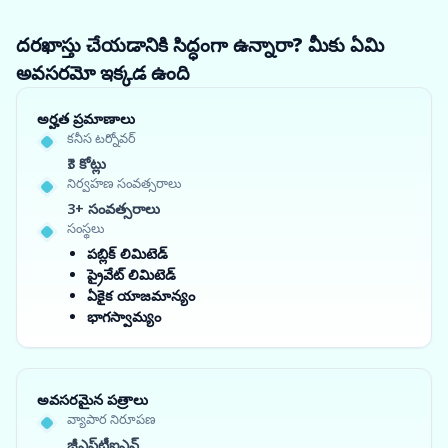
దరఖాస్తు చేయడానికి సిద్ధంగా ఉన్నారా? మీకు ఏమి
అవసరమో ఇక్కడ ఉంది
అర్హత ప్రమాణాలు
కనీస టర్నోవర్
₹3 కోట్లు
నిర్వహణ సంవత్సరాలు
3+ సంవత్సరాలు
సంస్థలు
పబ్లిక్ లిమిటెడ్
ప్రైవేట్ లిమిటెడ్
ఏకైక యాజమాన్యం
భాగస్వామ్యం
అవసరమైన పత్రాలు
వ్యాపార నిరూపణ
జీఎస్‌టీఐఎన్