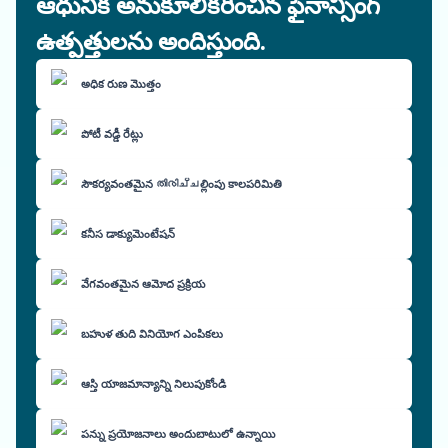
ఆధునిక అనుకూలీకరించిన ఫైనాన్సింగ్
ఉత్పత్తులను అందిస్తుంది.
అధిక రుణ మొత్తం
పోటీ వడ్డీ రేట్లు
సౌకర్యవంతమైన തിരിച്ചల్లింపు కాలపరిమితి
కనీస డాక్యుమెంటేషన్
వేగవంతమైన ఆమోద ప్రక్రియ
బహుళ తుది వినియోగ ఎంపికలు
ఆస్తి యాజమాన్యాన్ని నిలుపుకోండి
పన్ను ప్రయోజనాలు అందుబాటులో ఉన్నాయి