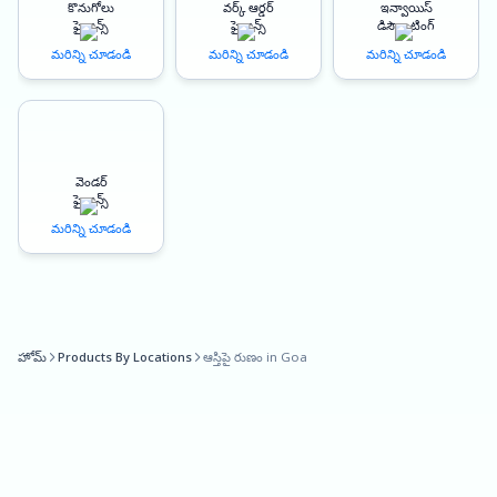
కొనుగోలు
వర్క్ ఆర్డర్
ఇన్వాయిస్
Oxyzo offers loan against property in Goa to manufacturers,
ఫైనాన్స్
ఫైనాన్స్
డిస్కౌంటింగ్
contractors, and SMEs.
మరిన్ని చూడండి
మరిన్ని చూడండి
మరిన్ని చూడండి
The loan against property interest rates offered by Oxyzo is highly
competitive, making it an affordable and viable option for businesses
looking for funds. With an LTV (Loan-to-Value) ratio of up to 150%,
Oxyzo provides businesses with access to a significant amount of
వెండర్
funds, making it easier for them to meet their financial needs.
ఫైనాన్స్
మరిన్ని చూడండి
At Oxyzo, we understand the urgency of funds for businesses.
Hence, we offer quick disbursal of funds within 24-48 hours, once the
loan is approved. This quick and hassle-free process ensures that
businesses can get the funds they need, without any delay.
హోమ్
Products By Locations
ఆస్తిపై రుణం in Goa
Our LAP interest rate is customized based on the property’s location,
type, and the applicant’s creditworthiness. Moreover, we have a 100%
digitized process, making it easy for applicants to apply for loan from
the comfort of their homes or offices.