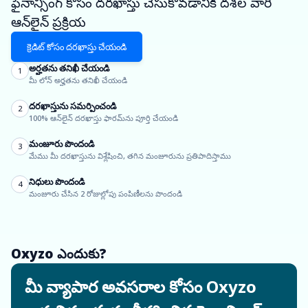
ఫైనాన్సింగ్ కోసం దరఖాస్తు చేసుకోవడానికి దశల వారీ
ఆన్‌లైన్ ప్రక్రియ
క్రెడిట్ కోసం దరఖాస్తు చేయండి
అర్హతను తనిఖీ చేయండి
1
మీ లోన్ అర్హతను తనిఖీ చేయండి
దరఖాస్తును సమర్పించండి
2
100% ఆన్‌లైన్ దరఖాస్తు ఫారమ్‌ను పూర్తి చేయండి
మంజూరు పొందండి
3
మేము మీ దరఖాస్తును విశ్లేషించి, తగిన మంజూరును ప్రతిపాదిస్తాము
నిధులు పొందండి
4
మంజూరు చేసిన 2 రోజుల్లోపు పంపిణీలను పొందండి
Oxyzo ఎందుకు?
మీ వ్యాపార అవసరాల కోసం Oxyzo