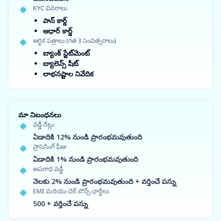
KYC వివరాలు
పాన్ కార్డ్
ఆధార్ కార్డ్
ఆర్థిక పత్రాలు (గత 3 సంవత్సరాలు)
బ్యాంక్ స్టేట్‌మెంట్
బ్యాలెన్స్ షీట్
లాభనష్టాల నివేదిక
మా నిబంధనలు
వడ్డీ రేట్లు
ఏడాదికి 12% నుండి ప్రారంభమవుతుంది
ప్రాసెసింగ్ ఫీజు
ఏడాదికి 1% నుండి ప్రారంభమవుతుంది
అపరాధ వడ్డీ
నెలకు 2% నుండి ప్రారంభమవుతుంది + వర్తించే పన్ను
EMI మరియు చెక్ బౌన్స్ ఛార్జీలు
500 + వర్తించే పన్ను