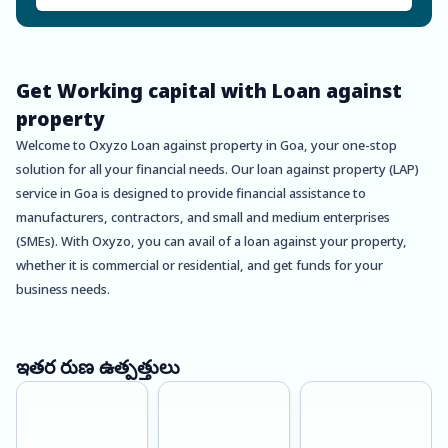
Get Working capital with Loan against
property
Welcome to Oxyzo Loan against property in Goa, your one-stop
solution for all your financial needs. Our loan against property (LAP)
service in Goa is designed to provide financial assistance to
manufacturers, contractors, and small and medium enterprises
(SMEs). With Oxyzo, you can avail of a loan against your property,
whether it is commercial or residential, and get funds for your
business needs.
Let’s start by talking about Goa. Known for its beautiful beaches,
Portuguese architecture, and vibrant nightlife, Goa is a popular
ఇతర రుణ ఉత్పత్తులు
tourist destination in India. However, it is not just a holiday spot, it is
also an emerging hub for businesses, manufacturing, and
construction industries. To support the growth of these sectors,