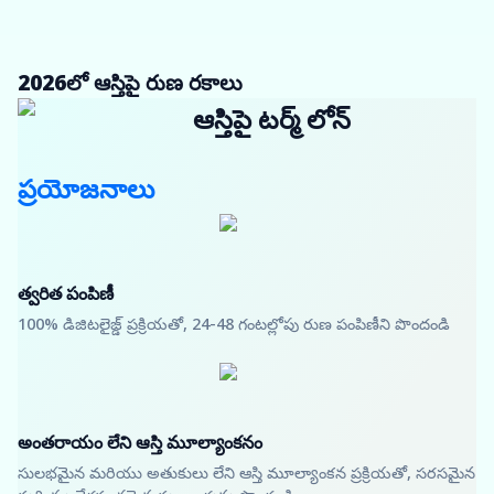
2026లో ఆస్తిపై రుణ రకాలు
ఆస్తిపై టర్మ్ లోన్
ప్రయోజనాలు
త్వరిత పంపిణీ
100% డిజిటలైజ్డ్ ప్రక్రియతో, 24-48 గంటల్లోపు రుణ పంపిణీని పొందండి
అంతరాయం లేని ఆస్తి మూల్యాంకనం
సులభమైన మరియు అతుకులు లేని ఆస్తి మూల్యాంకన ప్రక్రియతో, సరసమైన