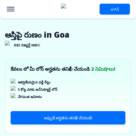
లాగిన్
ఆస్తిపై రుణం in Goa
RBI రిజిస్టర్డ్ NBFC
కేవలం లో మీ లోన్ అర్హతను తనిఖీ చేయండి
2 నిమిషాలు!
ఆకర్షణీయమైన వడ్డీ రేట్లు
5 కోట్ల వరకు అన్‌సెక్యూర్డ్ లోన్
వేగవంత ఆమోదం
ఇప్పుడే అర్హతను తనిఖీ చేయండి!