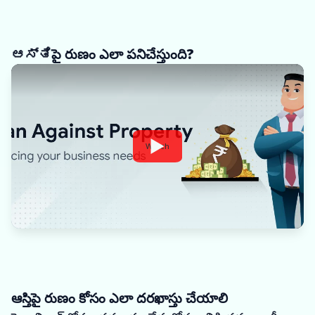
ಆಸ್ತಿపై రుణం ఎలా పనిచేస్తుంది?
Watch
ఆస్తిపై రుణం కోసం ఎలా దరఖాస్తు చేయాలి