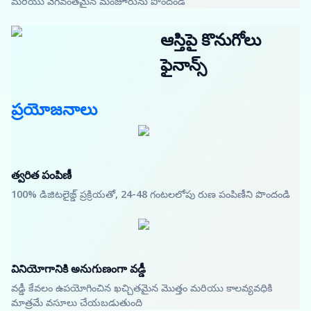
మరియు వేగవంతమైన మంజూరును పొందండి
ఆస్తిపై కొనుగోలు
ఫైనాన్స్
ప్రయోజనాలు
త్వరిత పంపిణీ
100% డిజిటలైజ్డ్ ప్రక్రియతో, 24-48 గంటలలోపు రుణ పంపిణీని పొందండి
వినియోగానికి అనుగుణంగా వడ్డీ
వడ్డీ కేవలం ఉపయోగించిన ఖచ్చితమైన మొత్తం మరియు కాలవ్యవధికి
మాత్రమే వసూలు చేయబడుతుంది