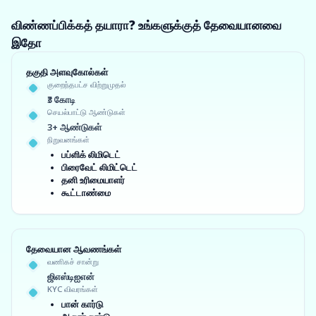
விண்ணப்பிக்கத் தயாரா? உங்களுக்குத் தேவையானவை
இதோ
தகுதி அளவுகோல்கள்
குறைந்தபட்ச விற்றுமுதல்
₹3 கோடி
செயல்பாட்டு ஆண்டுகள்
3+ ஆண்டுகள்
நிறுவனங்கள்
பப்ளிக் லிமிடெட்
பிரைவேட் லிமிட்டெட்
தனி உரிமையாளர்
கூட்டாண்மை
தேவையான ஆவணங்கள்
வணிகச் சான்று
ஜிஎஸ்டிஐஎன்
KYC விவரங்கள்
பான் கார்டு