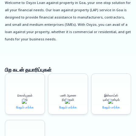
Welcome to Oxyzo Loan against property in Goa, your one-stop solution for
all your financial needs. Our loan against property (LAP) service in Goa is
designed to provide financial assistance to manufacturers, contractors,
and small and medium enterprises (SMEs). With Oxyzo, you can avail of a
loan against your property, whether it is commercial or residential, and get
funds for your business needs.
Let’s start by talking about Goa. Known for its beautiful beaches,
Portuguese architecture, and vibrant nightlife, Goa is a popular tourist
destination in India. However, it is not just a holiday spot, it is also an
பிற கடன் தயாரிப்புகள்
emerging hub for businesses, manufacturing, and construction industries.
To support the growth of these sectors, Oxyzo offers loan against property
in Goa to manufacturers, contractors, and SMEs.
கொள்முதல்
பணி ஆணை
இன்வாய்ஸ்
நிதி
நிதியுதவி
டிஸ்கவுண்டிங்
The loan against property interest rates offered by Oxyzo is highly
மேலும் பார்க்க
மேலும் பார்க்க
மேலும் பார்க்க
competitive, making it an affordable and viable option for businesses
looking for funds. With an LTV (Loan-to-Value) ratio of up to 150%, Oxyzo
provides businesses with access to a significant amount of funds, making it
easier for them to meet their financial needs.