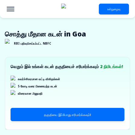
உள்நுழைவு
சொத்து மீதான கடன் in Goa
RBI பதிவுசெய்யப்பட்ட NBFC
வெறும் இல் உங்கள் கடன் தகுதியைச் சரிபார்க்கவும்
2 நிமிடங்கள்!
கவர்ச்சிகரமான வட்டி விகிதங்கள்
5 கோடி வரை பிணையற்ற கடன்
விரைவான அனுமதி
தகுதியை இப்போது சரிபார்க்கவும்!