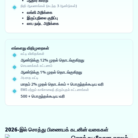
ஆதார் கார்டு
நிதி ஆவணங்கள் (கடந்த 3 ஆண்டுகள்)
வங்கி அறிக்கை
இருப்புநிலை குறிப்பு
லாப நஷ்ட அறிக்கை
எங்களது விதிமுறைகள்
வட்டி விகிதங்கள்
ஆண்டுக்கு 12% முதல் தொடங்குகிறது
செயலாக்கக் கட்டணம்
ஆண்டுக்கு 1% முதல் தொடங்குகிறது
அபராத வட்டி
மாதம் 2% முதல் தொடக்கம் + பொருந்தக்கூடிய வரி
EMI மற்றும் காசோலைத் திரும்புதல் கட்டணங்கள்
500 + பொருந்தக்கூடிய வரி
2026-இல் சொத்து பிணையக் கடனின் வகைகள்