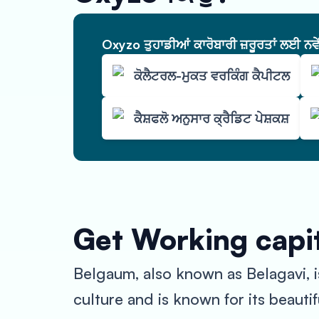
Oxyzo ਤੁਹਾਡੀਆਂ ਕਾਰੋਬਾਰੀ ਜ਼ਰੂਰਤਾਂ ਲਈ ਨਵ
ਕੋਲੈਟਰਲ-ਮੁਕਤ ਵਰਕਿੰਗ ਕੈਪੀਟਲ
ਕੈਸ਼ਫਲੋ ਅਨੁਸਾਰ ਕ੍ਰੈਡਿਟ ਪੇਸ਼ਕਸ਼
Get Working capit
Belgaum, also known as Belagavi, is 
culture and is known for its beauti