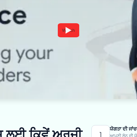
Watch
ਯੋਗਤਾ ਦੀ ਜਾਂਚ
ਲਈ ਕਿਵੇਂ ਅਰਜ਼ੀ
1
ਆਪਣੀ ਲੋਨ ਦੀ ਯੋ