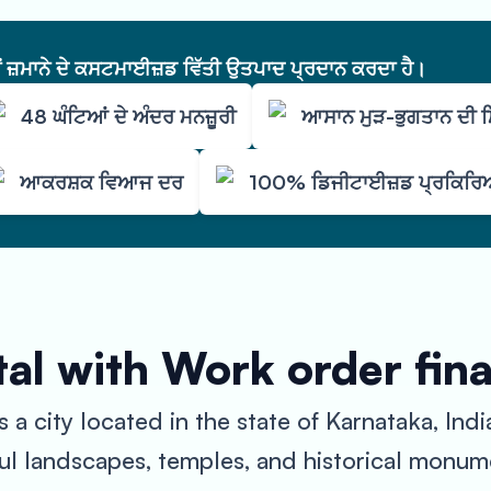
ੇਂ ਜ਼ਮਾਨੇ ਦੇ ਕਸਟਮਾਈਜ਼ਡ ਵਿੱਤੀ ਉਤਪਾਦ ਪ੍ਰਦਾਨ ਕਰਦਾ ਹੈ।
48 ਘੰਟਿਆਂ ਦੇ ਅੰਦਰ ਮਨਜ਼ੂਰੀ
ਆਸਾਨ ਮੁੜ-ਭੁਗਤਾਨ ਦੀ
ਆਕਰਸ਼ਕ ਵਿਆਜ ਦਰ
100% ਡਿਜੀਟਾਈਜ਼ਡ ਪ੍ਰਕਿਰ
al with Work order fin
a city located in the state of Karnataka, India
ful landscapes, temples, and historical monum