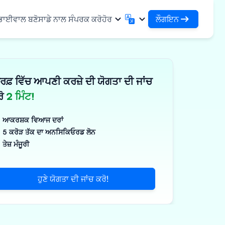
ਲੌਗਇਨ
 ਭਾਈਵਾਲ ਬਣੋ
ਸਾਡੇ ਨਾਲ ਸੰਪਰਕ ਕਰੋ
ਹੋਰ
ਲੌਗਇਨ
English
मराठी
ਆਪਣੇ ਕਰਜ਼ਿਆਂ ਅਤੇ ਸੰਸਥਾਵਾਂ ਤੱਕ ਪਹੁੰਚ ਕਰੋ
English
Marathi
ਰਫ਼ ਵਿੱਚ ਆਪਣੀ ਕਰਜ਼ੇ ਦੀ ਯੋਗਤਾ ਦੀ ਜਾਂਚ
DSA ਵਜੋਂ ਲੌਗਇਨ ਕਰੋ
हिन्दी
বাংলা
ਢਾਂਚਾ
ਆਪਣੇ ਗਾਹਕਾਂ ਦੇ ਪ੍ਰਬੰਧਨ ਲਈ ਪਹੁੰਚ
Hindi
Bengali
ਰੋ
2 ਮਿੰਟ!
ગુજરાતી
ਪੰਜਾਬੀ
ਸ ਸਾਂਝਾ ਕਰੋ
✓
 ਭਾਈਵਾਲ
Gujarati
Punjabi
ਆਕਰਸ਼ਕ ਵਿਆਜ ਦਰਾਂ
ਲੀਮਰ ਅਤੇ ਉਦਯੋਗਿਕ
ଓଡ଼ିଆ
ಕನ್ನಡ
5 ਕਰੋੜ ਤੱਕ ਦਾ ਅਨਸਿਕਿਓਰਡ ਲੋਨ
Oriya
Kannada
ਤੇਜ਼ ਮੰਜੂਰੀ
ਊਟੀਕਲ ਅਤੇ ਮੈਡੀਕਲ
தமிழ்
മലയാളം
Tamil
Malayalam
ਲਰ ਅਤੇ ਛੋਟੇ ਉਪਕਰਣ
తెలుగు
ਹੁਣੇ ਯੋਗਤਾ ਦੀ ਜਾਂਚ ਕਰੋ!
ਪक੍ਰਮ
Telugu