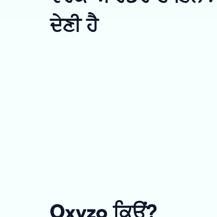
ਦੇਣੀ ਹੈ
Oxyzo ਕਿਉਂ?