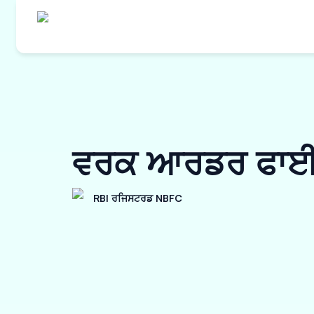
ਵਰਕ ਆਰਡਰ ਫਾਈਨ
RBI ਰਜਿਸਟਰਡ NBFC