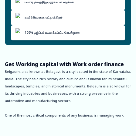
பணப்புழக்கத்திற்கு ஏற்ப கடன் வழங்கல்
கவர்ச்சிகரமான வட்டி விகிதம்
100% டிஜிட்டல் மயமாக்கப்பட்ட செயல்முறை
Get Working capital with Work order finance
Belgaum, also known as Belagavi, is a city located in the state of Karnataka,
India. The city has a rich history and culture and is known for its beautiful
landscapes, temples, and historical monuments. Belgaum is also known for
its thriving industries and businesses, with a strong presence in the
automotive and manufacturing sectors.
One of the most critical components of any business is managing work
orders and invoices. In Belgaum, Oxyzo Work Order Finance provides a
platform that streamlines the invoicing process, making it easy for