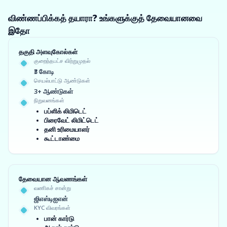
விண்ணப்பிக்கத் தயாரா? உங்களுக்குத் தேவையானவை
இதோ
தகுதி அளவுகோல்கள்
குறைந்தபட்ச விற்றுமுதல்
₹3 கோடி
செயல்பாட்டு ஆண்டுகள்
3+ ஆண்டுகள்
நிறுவனங்கள்
பப்ளிக் லிமிடெட்
பிரைவேட் லிமிட்டெட்
தனி உரிமையாளர்
கூட்டாண்மை
தேவையான ஆவணங்கள்
வணிகச் சான்று
ஜிஎஸ்டிஐஎன்
KYC விவரங்கள்
பான் கார்டு