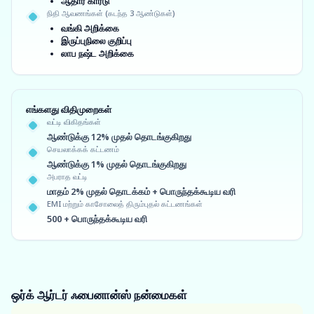
ஆதார் கார்டு
நிதி ஆவணங்கள் (கடந்த 3 ஆண்டுகள்)
வங்கி அறிக்கை
இருப்புநிலை குறிப்பு
லாப நஷ்ட அறிக்கை
எங்களது விதிமுறைகள்
வட்டி விகிதங்கள்
ஆண்டுக்கு 12% முதல் தொடங்குகிறது
செயலாக்கக் கட்டணம்
ஆண்டுக்கு 1% முதல் தொடங்குகிறது
அபராத வட்டி
மாதம் 2% முதல் தொடக்கம் + பொருந்தக்கூடிய வரி
EMI மற்றும் காசோலைத் திரும்புதல் கட்டணங்கள்
500 + பொருந்தக்கூடிய வரி
ஒர்க் ஆர்டர் ஃபைனான்ஸ்
நன்மைகள்