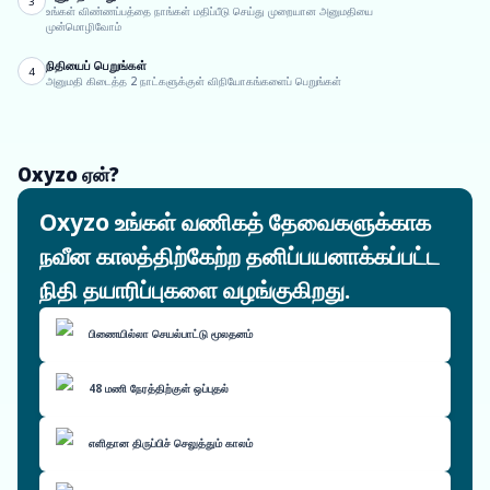
3
உங்கள் விண்ணப்பத்தை நாங்கள் மதிப்பீடு செய்து முறையான அனுமதியை
முன்மொழிவோம்
நிதியைப் பெறுங்கள்
4
அனுமதி கிடைத்த 2 நாட்களுக்குள் விநியோகங்களைப் பெறுங்கள்
Oxyzo ஏன்?
Oxyzo உங்கள் வணிகத் தேவைகளுக்காக
நவீன காலத்திற்கேற்ற தனிப்பயனாக்கப்பட்ட
நிதி தயாரிப்புகளை வழங்குகிறது.
பிணையில்லா செயல்பாட்டு மூலதனம்
48 மணி நேரத்திற்குள் ஒப்புதல்
எளிதான திருப்பிச் செலுத்தும் காலம்