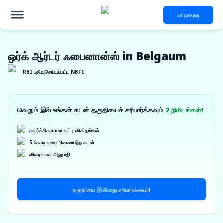
உள்நுழைவு
ஒர்க் ஆர்டர் ஃபைனான்ஸ் in Belgaum
RBI பதிவுசெய்யப்பட்ட NBFC
வெறும் இல் உங்கள் கடன் தகுதியைச் சரிபார்க்கவும்
2 நிமிடங்கள்!
கவர்ச்சிகரமான வட்டி விகிதங்கள்
5 கோடி வரை பிணையற்ற கடன்
விரைவான அனுமதி
தகுதியை இப்போது சரிபார்க்கவும்!