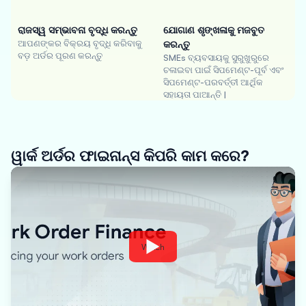
ରାଜସ୍ୱ ସମ୍ଭାବନା ବୃଦ୍ଧି କରନ୍ତୁ
ଯୋଗାଣ ଶୃଙ୍ଖଳାକୁ ମଜବୁତ
ଆପଣଙ୍କର ବିକ୍ରୟ ବୃଦ୍ଧି କରିବାକୁ
କରନ୍ତୁ
ବଡ଼ ଅର୍ଡର ପୂରଣ କରନ୍ତୁ
SMEs ବ୍ୟବସାୟକୁ ସୁରୁଖୁରୁରେ
ଚଳାଇବା ପାଇଁ ସିପମେଣ୍ଟ-ପୂର୍ବ ଏବଂ
ସିପମେଣ୍ଟ-ପରବର୍ତ୍ତୀ ଆର୍ଥିକ
ସହାୟତା ପାଆନ୍ତି |
ୱାର୍କ ଅର୍ଡର ଫାଇନାନ୍ସ କିପରି କାମ କରେ?
Watch