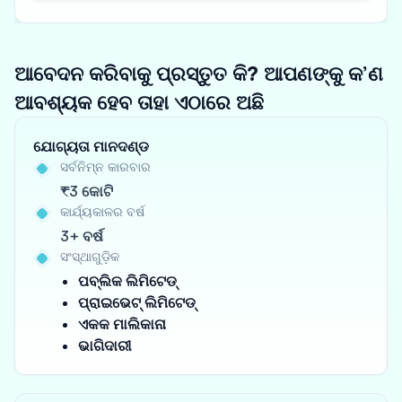
ଆବେଦନ କରିବାକୁ ପ୍ରସ୍ତୁତ କି? ଆପଣଙ୍କୁ କ’ଣ
ଆବଶ୍ୟକ ହେବ ତାହା ଏଠାରେ ଅଛି
ଯୋଗ୍ୟତା ମାନଦଣ୍ଡ
ସର୍ବନିମ୍ନ କାରବାର
₹3 କୋଟି
କାର୍ଯ୍ୟକାଳର ବର୍ଷ
3+ ବର୍ଷ
ସଂସ୍ଥାଗୁଡ଼ିକ
ପବ୍ଲିକ ଲିମିଟେଡ୍
ପ୍ରାଇଭେଟ୍ ଲିମିଟେଡ୍
ଏକକ ମାଲିକାନା
ଭାଗିଦାରୀ