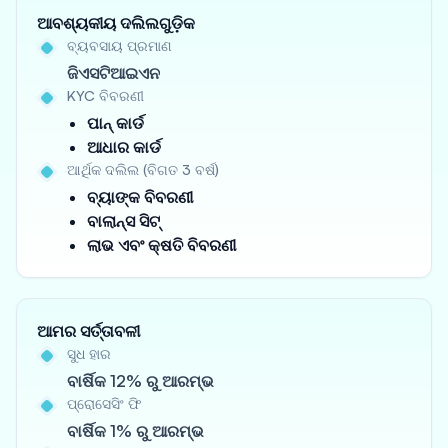
ଆବଶ୍ୟକୀୟ ଦଲିଲଗୁଡ଼ିକ
ବ୍ୟବସାୟ ପ୍ରମାଣ
ଜିଏସଟିଆଇଏନ
KYC ବିବରଣୀ
ପାନ୍ କାର୍ଡ
ଆଧାର କାର୍ଡ
ଆର୍ଥିକ ଦଲିଲ (ବିଗତ 3 ବର୍ଷ)
ବ୍ୟାଙ୍କ ବିବରଣୀ
ବାଲାନ୍ସ ସିଟ୍
ଲାଭ ଏବଂ କ୍ଷତି ବିବରଣୀ
ଆମର ସର୍ତ୍ତାବଳୀ
ସୁଧ ହାର
ବାର୍ଷିକ 12% ରୁ ଆରମ୍ଭ
ପ୍ରୋସେସିଂ ଫି
ବାର୍ଷିକ 1% ରୁ ଆରମ୍ଭ