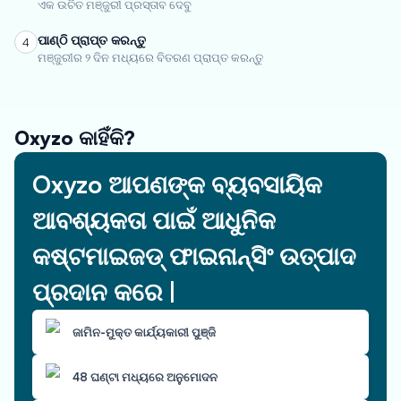
ଏକ ଉଚିତ ମଞ୍ଜୁରୀ ପ୍ରସ୍ତାବ ଦେବୁ
ପାଣ୍ଠି ପ୍ରାପ୍ତ କରନ୍ତୁ
4
ମଞ୍ଜୁରୀର ୨ ଦିନ ମଧ୍ୟରେ ବିତରଣ ପ୍ରାପ୍ତ କରନ୍ତୁ
Oxyzo କାହିଁକି?
Oxyzo ଆପଣଙ୍କ ବ୍ୟବସାୟିକ
ଆବଶ୍ୟକତା ପାଇଁ ଆଧୁନିକ
କଷ୍ଟମାଇଜଡ୍ ଫାଇନାନ୍ସିଂ ଉତ୍ପାଦ
ପ୍ରଦାନ କରେ |
ଜାମିନ-ମୁକ୍ତ କାର୍ଯ୍ୟକାରୀ ପୁଞ୍ଜି
48 ଘଣ୍ଟା ମଧ୍ୟରେ ଅନୁମୋଦନ