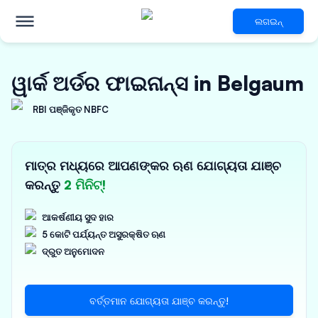
ଲଗଇନ୍
ୱାର୍କ ଅର୍ଡର ଫାଇନାନ୍ସ in Belgaum
RBI ପଞ୍ଜିକୃତ NBFC
ମାତ୍ର ମଧ୍ୟରେ ଆପଣଙ୍କର ଋଣ ଯୋଗ୍ୟତା ଯାଞ୍ଚ
କରନ୍ତୁ
2 ମିନିଟ୍!
ଆକର୍ଷଣୀୟ ସୁଦ ହାର
5 କୋଟି ପର୍ଯ୍ୟନ୍ତ ଅସୁରକ୍ଷିତ ଋଣ
ଦ୍ରୁତ ଅନୁମୋଦନ
ବର୍ତ୍ତମାନ ଯୋଗ୍ୟତା ଯାଞ୍ଚ କରନ୍ତୁ!