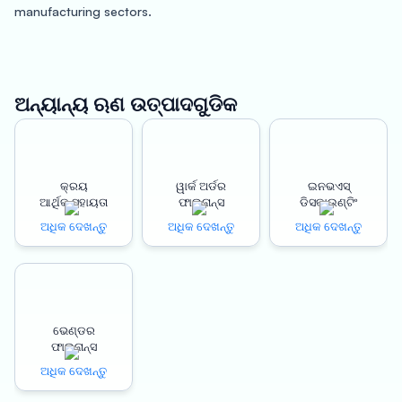
manufacturing sectors.
One of the most critical components of any business is
managing work orders and invoices. In Belgaum, Oxyzo Work
Order Finance provides a platform that streamlines the
ଅନ୍ୟାନ୍ୟ ଋଣ ଉତ୍ପାଦଗୁଡିକ
invoicing process, making it easy for businesses to manage
their finances. The platform offers several benefits, including
instant disbursement, increased revenue potential, and a
strengthened supply chain.
କ୍ରୟ
ୱାର୍କ ଅର୍ଡର
ଇନଭଏସ୍
ଆର୍ଥିକ ସହାୟତା
ଫାଇନାନ୍ସ
ଡିସକାଉଣ୍ଟିଂ
Instant disbursement is a key feature of Oxyzo Work Order
ଅଧିକ ଦେଖନ୍ତୁ
ଅଧିକ ଦେଖନ୍ତୁ
ଅଧିକ ଦେଖନ୍ତୁ
Finance. With this platform, businesses can get paid as soon
as their work order is approved. This helps businesses to
maintain cash flow and avoid late payments or unpaid
invoices. Instant disbursement also helps businesses to save
ଭେଣ୍ଡର
time and resources that would otherwise be spent on chasing
ଫାଇନାନ୍ସ
payments.
ଅଧିକ ଦେଖନ୍ତୁ
Oxyzo Work Order Finance also helps businesses to increase