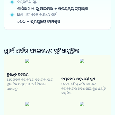
ଦଣ୍ଡନୀୟ ସୁଧ
ମାସିକ 2% ରୁ ଆରମ୍ଭ + ପ୍ରଯୁଜ୍ୟ ଟ୍ୟାକ୍ସ
EMI ଏବଂ ଚେକ୍ ବାଉନ୍ସ ଚାର୍ଜ
500 + ପ୍ରଯୁଜ୍ୟ ଟ୍ୟାକ୍ସ
ୱାର୍କ ଅର୍ଡର ଫାଇନାନ୍ସ
ସୁବିଧାଗୁଡ଼ିକ
ତୁରନ୍ତ ବିତରଣ
ବ୍ୟବହାର ଅନୁଯାୟୀ ସୁଧ
ଆପଣଙ୍କ ବ୍ୟବସାୟ ବଢ଼ାଇବା ପାଇଁ
କେବଳ ସଠିକ୍ ପରିମାଣ ଏବଂ
ଦୁଇ ଦିନ ମଧ୍ୟରେ ଅର୍ଥ ବିତରଣ
ବ୍ୟବହାରର ଅବଧି ପାଇଁ ସୁଧ ଧାର୍ଯ୍ୟ
ପାଆନ୍ତୁ
କରାଯିବ