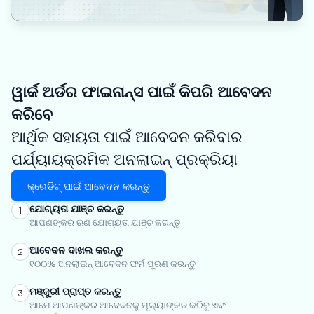
ୱାର୍କ ଅର୍ଡର ଫାଇନାନ୍ସ ପାଇଁ କିପରି ଆବେଦନ
କରିବେ
ଆର୍ଥିକ ସହାୟତା ପାଇଁ ଆବେଦନ କରିବାର
ପର୍ଯ୍ୟାୟକ୍ରମିକ ଅନଲାଇନ୍ ପ୍ରକ୍ରିୟା
କ୍ରେଡିଟ୍ ପାଇଁ ଆବେଦନ କରନ୍ତୁ
ଯୋଗ୍ୟତା ଯାଞ୍ଚ କରନ୍ତୁ
1
ଆପଣଙ୍କର ଋଣ ଯୋଗ୍ୟତା ଯାଞ୍ଚ କରନ୍ତୁ
ଆବେଦନ ଦାଖଲ କରନ୍ତୁ
2
୧୦୦% ଅନଲାଇନ୍ ଆବେଦନ ଫର୍ମ ପୂରଣ କରନ୍ତୁ
ମଞ୍ଜୁରୀ ପ୍ରାପ୍ତ କରନ୍ତୁ
3
ଆମେ ଆପଣଙ୍କର ଆବେଦନକୁ ମୂଲ୍ୟାଙ୍କନ କରିବୁ ଏବଂ