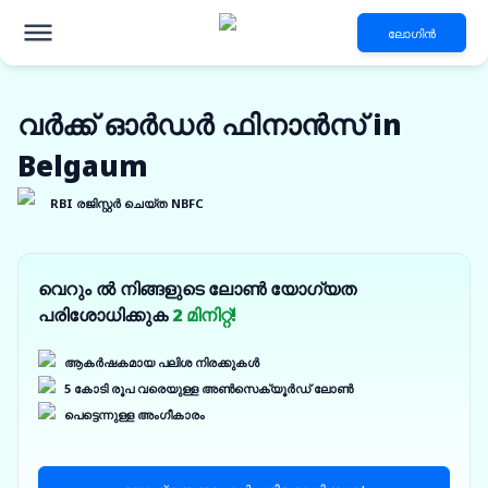
ലോഗിൻ
വർക്ക് ഓർഡർ ഫിനാൻസ് in
Belgaum
RBI രജിസ്റ്റർ ചെയ്ത NBFC
വെറും ൽ നിങ്ങളുടെ ലോൺ യോഗ്യത
പരിശോധിക്കുക
2 മിനിറ്റ്!
ആകർഷകമായ പലിശ നിരക്കുകൾ
5 കോടി രൂപ വരെയുള്ള അൺസെക്യൂർഡ് ലോൺ
പെട്ടെന്നുള്ള അംഗീകാരം