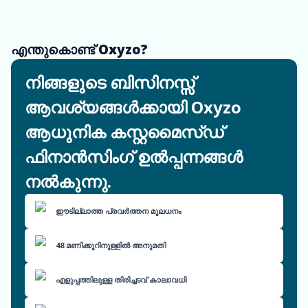
എന്തുകൊണ്ട് Oxyzo?
നിങ്ങളുടെ ബിസിനസ്സ്
ആവശ്യങ്ങൾക്കായി Oxyzo
ആധുനിക കസ്റ്റമൈസ്ഡ്
ഫിനാൻസിംഗ് ഉൽപ്പന്നങ്ങൾ
നൽകുന്നു.
ഈടില്ലാത്ത പ്രവർത്തന മൂലധനം
48 മണിക്കൂറിനുള്ളിൽ അനുമതി
എളുപ്പത്തിലുള്ള തിരിച്ചടവ് കാലാവധി