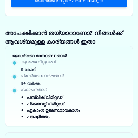
യോഗ്യത ഇപ്പോൾ പരിശോധിക്കുക!
അപേക്ഷിക്കാൻ തയ്യാറാണോ? നിങ്ങൾക്ക്
ആവശ്യമുള്ള കാര്യങ്ങൾ ഇതാ
യോഗ്യതാ മാനദണ്ഡങ്ങൾ
കുറഞ്ഞ വിറ്റുവരവ്
₹3 കോടി
പ്രവർത്തന വർഷങ്ങൾ
3+ വർഷം
സ്ഥാപനങ്ങൾ
പബ്ലിക് ലിമിറ്റഡ്
പ്രൈവറ്റ് ലിമിറ്റഡ്
ഏകാംഗ ഉടമസ്ഥാവകാശം
പങ്കാളിത്തം