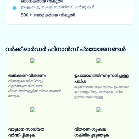
ബാധകമായ നികുതി
ഇഎംഐ, ചെക്ക് ബൗൺസ് ചാർജുകൾ
500 + ബാಧകമായ നികുതി
വർക്ക് ഓർഡർ ഫിനാൻസ്
പ്രയോജനങ്ങൾ
തൽക്ഷണ വിതരണം
ഉപയോഗത്തിനനുസരിച്ചുള്ള
നിങ്ങളുടെ ബിസിനസ്സ്
പലിശ
വളർത്തുന്നതിന് രണ്ട്
കൃത്യമായ തുകയ്ക്കും ഉപയോഗ
ദിവസത്തിനുള്ളിൽ വിതരണങ്ങൾ
കാലയളവിനും മാത്രമേ പലിശ
നേടുക
ഈടാക്കുകയുള്ളൂ
വരുമാന സാധ്യത
വിതരണ ശൃംഖല
വർദ്ധിപ്പിക്കുക
ശക്തിപ്പെടുത്തുക