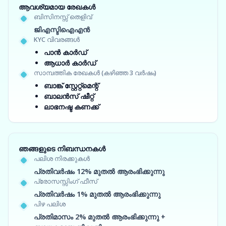
ആവശ്യമായ രേഖകൾ
ബിസിനസ്സ് തെളിവ്
ജിഎസ്ടിഐഎൻ
KYC വിവരങ്ങൾ
പാൻ കാർഡ്
ആധാർ കാർഡ്
സാമ്പത്തിക രേഖകൾ (കഴിഞ്ഞ 3 വർഷം)
ബാങ്ക് സ്റ്റേറ്റ്‌മെന്റ്
ബാലൻസ് ഷീറ്റ്
ലാഭനഷ്ട കണക്ക്
ഞങ്ങളുടെ നിബന്ധനകൾ
പലിശ നിരക്കുകൾ
പ്രതിവർഷം 12% മുതൽ ആരംഭിക്കുന്നു
പ്രോസസ്സിംഗ് ഫീസ്
പ്രതിവർഷം 1% മുതൽ ആരംഭിക്കുന്നു
പിഴ പലിശ
പ്രതിമാസം 2% മുതൽ ആരംഭിക്കുന്നു +