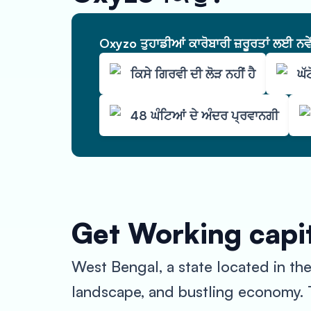
Oxyzo ਤੁਹਾਡੀਆਂ ਕਾਰੋਬਾਰੀ ਜ਼ਰੂਰਤਾਂ ਲਈ ਨਵ
ਕਿਸੇ ਗਿਰਵੀ ਦੀ ਲੋੜ ਨਹੀਂ ਹੈ
ਘੱ
48 ਘੰਟਿਆਂ ਦੇ ਅੰਦਰ ਪ੍ਰਵਾਨਗੀ
Get Working capit
West Bengal, a state located in the 
landscape, and bustling economy. T