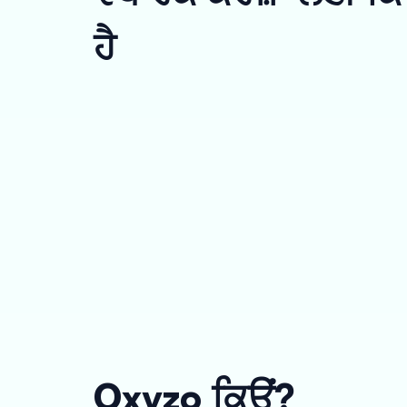
ਹੈ
Oxyzo ਕਿਉਂ?