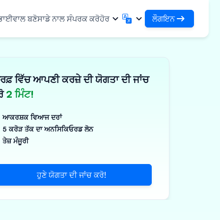
ਲੌਗਇਨ
 ਭਾਈਵਾਲ ਬਣੋ
ਸਾਡੇ ਨਾਲ ਸੰਪਰਕ ਕਰੋ
ਹੋਰ
ਲੌਗਇਨ
English
मराठी
ਆਪਣੇ ਕਰਜ਼ਿਆਂ ਅਤੇ ਸੰਸਥਾਵਾਂ ਤੱਕ ਪਹੁੰਚ ਕਰੋ
English
Marathi
ਰਫ਼ ਵਿੱਚ ਆਪਣੀ ਕਰਜ਼ੇ ਦੀ ਯੋਗਤਾ ਦੀ ਜਾਂਚ
DSA ਵਜੋਂ ਲੌਗਇਨ ਕਰੋ
हिन्दी
বাংলা
ਢਾਂਚਾ
ਆਪਣੇ ਗਾਹਕਾਂ ਦੇ ਪ੍ਰਬੰਧਨ ਲਈ ਪਹੁੰਚ
Hindi
Bengali
ਰੋ
2 ਮਿੰਟ!
ગુજરાતી
ਪੰਜਾਬੀ
ਸ ਸਾਂਝਾ ਕਰੋ
✓
 ਭਾਈਵਾਲ
Gujarati
Punjabi
ਆਕਰਸ਼ਕ ਵਿਆਜ ਦਰਾਂ
ਲੀਮਰ ਅਤੇ ਉਦਯੋਗਿਕ
ଓଡ଼ିଆ
ಕನ್ನಡ
5 ਕਰੋੜ ਤੱਕ ਦਾ ਅਨਸਿਕਿਓਰਡ ਲੋਨ
Oriya
Kannada
ਤੇਜ਼ ਮੰਜੂਰੀ
ਊਟੀਕਲ ਅਤੇ ਮੈਡੀਕਲ
தமிழ்
മലയാളം
Tamil
Malayalam
ਲਰ ਅਤੇ ਛੋਟੇ ਉਪਕਰਣ
తెలుగు
ਹੁਣੇ ਯੋਗਤਾ ਦੀ ਜਾਂਚ ਕਰੋ!
ਪक੍ਰਮ
Telugu