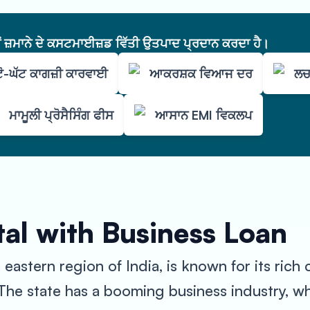
ੇਂ ਜ਼ਮਾਨੇ ਦੇ ਕਸਟਮਾਈਜ਼ਡ ਵਿੱਤੀ ਉਤਪਾਦ ਪ੍ਰਦਾਨ ਕਰਦਾ ਹੈ।
ਟੋ-ਘੱਟ ਕਾਗਜ਼ੀ ਕਾਰਵਾਈ
ਆਕਰਸ਼ਕ ਵਿਆਜ ਦਰ
ਲਚ
ਮਾਮੂਲੀ ਪ੍ਰੋਸੈਸਿੰਗ ਫੀਸ
ਆਸਾਨ EMI ਵਿਕਲਪ
al with Business Loan
eastern region of India, is known for its rich 
he state has a booming business industry, whi