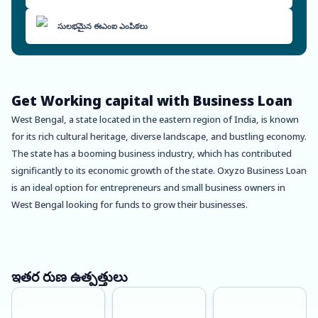
సులభమైన ఈఎంఐ ఎంపికలు
Get Working capital with Business Loan
West Bengal, a state located in the eastern region of India, is known
for its rich cultural heritage, diverse landscape, and bustling economy.
The state has a booming business industry, which has contributed
significantly to its economic growth of the state. Oxyzo Business Loan
is an ideal option for entrepreneurs and small business owners in
West Bengal looking for funds to grow their businesses.
Oxyzo Business Loan offers collateral-free loans at a low-cost interest
rate, making it a perfect choice for small business owners looking for
quick funding without having to pledge any assets. The loan
ఇతర రుణ ఉత్పత్తులు
approval process is entirely digital, making it easy for entrepreneurs
to apply and get approved for a loan without having to visit a