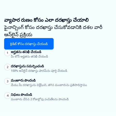
వ్యాపార రుణం కోసం ఎలా దరఖాస్తు చేయాలి
ఫైనాన్సింగ్ కోసం దరఖాస్తు చేసుకోవడానికి దశల వారీ
ఆన్‌లైన్ ప్రక్రియ
క్రెడిట్ కోసం దరఖాస్తు చేయండి
అర్హతను తనిఖీ చేయండి
1
మీ లోన్ అర్హతను తనిఖీ చేయండి
దరఖాస్తును సమర్పించండి
2
100% ఆన్‌లైన్ దరఖాస్తు ఫారమ్‌ను పూర్తి చేయండి
మంజూరు పొందండి
3
మేము మీ దరఖాస్తును విశ్లేషించి, తగిన మంజూరును ప్రతిపాదిస్తాము
నిధులు పొందండి
4
మంజూరు చేసిన 2 రోజుల్లోపు పంపిణీలను పొందండి