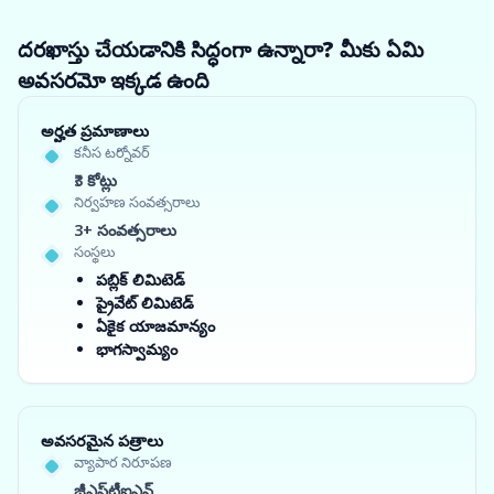
దరఖాస్తు చేయడానికి సిద్ధంగా ఉన్నారా? మీకు ఏమి
అవసరమో ఇక్కడ ఉంది
అర్హత ప్రమాణాలు
కనీస టర్నోవర్
₹3 కోట్లు
నిర్వహణ సంవత్సరాలు
3+ సంవత్సరాలు
సంస్థలు
పబ్లిక్ లిమిటెడ్
ప్రైవేట్ లిమిటెడ్
ఏకైక యాజమాన్యం
భాగస్వామ్యం
అవసరమైన పత్రాలు
వ్యాపార నిరూపణ
జీఎస్‌టీఐఎన్