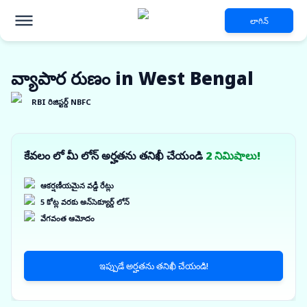
లాగిన్
వ్యాపార రుణం in West Bengal
RBI రిజిస్టర్డ్ NBFC
కేవలం లో మీ లోన్ అర్హతను తనిఖీ చేయండి
2 నిమిషాలు!
ఆకర్షణీయమైన వడ్డీ రేట్లు
5 కోట్ల వరకు అన్‌సెక్యూర్డ్ లోన్
వేగవంత ఆమోదం
ఇప్పుడే అర్హతను తనిఖీ చేయండి!