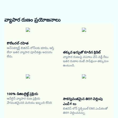
వ్యాపార రుణం
ప్రయోజనాలు
కొలేటరల్-రహిత
అన్‌సెక్యూర్డ్ బిజినెస్ లోన్‌లకు భూమి, ఆస్తి
తక్కువ ఖర్చుతో కూడిన క్రెడిట్
లేదా ఇతర వ్యాపార పూచీకత్తు అవసరం
లేదు.
వ్యాపార రుణంపై వసూలు చేసే వడ్డీ రేటు
ఇతర రుణాల కంటే సాపేక్షంగా తక్కువగా
ఉంటుంది.
100% డిజిటలైజ్డ్ ప్రక్రియ
ఆన్‌లైన్ వ్యాపార రుణ ప్రక్రియ
సౌకర్యవంతమైన తిరిగి చెల్లింపు
వేగవంతమైనది మరియు ఇబ్బంది లేనిది
ఎంపಿಕలు
బిజినెస్ లోన్ ఫ్లెక్సిబుల్ EMI ఎంపికలతో
తిరిగి చెల్లించవచ్చు