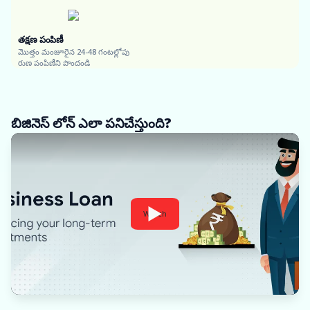
తక్షణ పంపిణీ
మొత్తం మంజూరైన 24-48 గంటల్లోపు
రుణ పంపిణీని పొందండి
బిజినెస్ లోన్ ఎలా పనిచేస్తుంది?
Watch