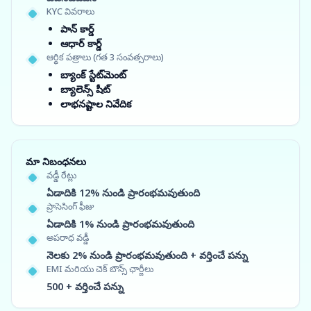
KYC వివరాలు
పాన్ కార్డ్
ఆధార్ కార్డ్
ఆర్థిక పత్రాలు (గత 3 సంవత్సరాలు)
బ్యాంక్ స్టేట్‌మెంట్
బ్యాలెన్స్ షీట్
లాభనష్టాల నివేదిక
మా నిబంధనలు
వడ్డీ రేట్లు
ఏడాదికి 12% నుండి ప్రారంభమవుతుంది
ప్రాసెసింగ్ ఫీజు
ఏడాదికి 1% నుండి ప్రారంభమవుతుంది
అపరాధ వడ్డీ
నెలకు 2% నుండి ప్రారంభమవుతుంది + వర్తించే పన్ను
EMI మరియు చెక్ బౌన్స్ ఛార్జీలు
500 + వర్తించే పన్ను