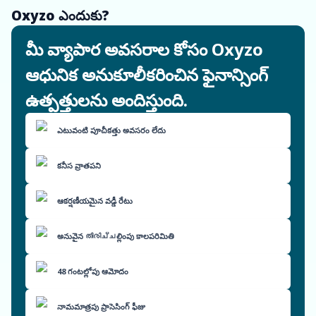
Oxyzo ఎందుకు?
మీ వ్యాపార అవసరాల కోసం Oxyzo
ఆధునిక అనుకూలీకరించిన ఫైనాన్సింగ్
ఉత్పత్తులను అందిస్తుంది.
ఎటువంటి పూచీకత్తు అవసరం లేదు
కనీస వ్రాతపని
ఆకర్షణీయమైన వడ్డీ రేటు
అనువైన തിരിച്ചల్లింపు కాలపరిమితి
48 గంటల్లోపు ఆమోదం
నామమాత్రపు ప్రాసెసింగ్ ఫీజు