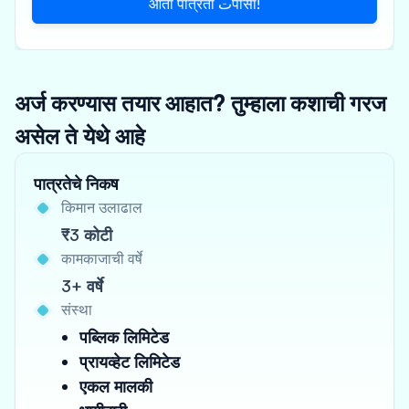
आता पात्रता تपासा!
अर्ज करण्यास तयार आहात? तुम्हाला कशाची गरज
असेल ते येथे आहे
पात्रतेचे निकष
किमान उलाढाल
₹3 कोटी
कामकाजाची वर्षे
3+ वर्षे
संस्था
पब्लिक लिमिटेड
प्रायव्हेट लिमिटेड
एकल मालकी