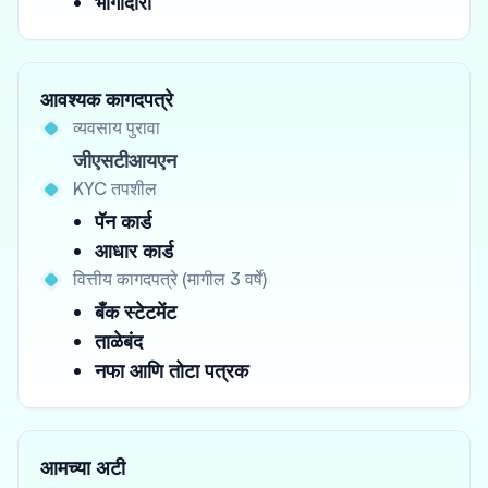
भागीदारी
आवश्यक कागदपत्रे
व्यवसाय पुरावा
जीएसटीआयएन
KYC तपशील
पॅन कार्ड
आधार कार्ड
वित्तीय कागदपत्रे (मागील 3 वर्षे)
बँक स्टेटमेंट
ताळेबंद
नफा आणि तोटा पत्रक
आमच्या अटी