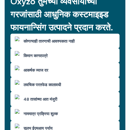
Oxyzo तुमच्या व्यवसायाच्या
गरजांसाठी आधुनिक कस्टमाइझ्ड
फायनान्सिंग उत्पादने प्रदान करते.
कोणत्याही तारणाची आवश्यकता नाही
किमान कागदपत्रे
आकर्षक व्याज दर
लवचिक परतफेड कालावधी
48 तासांच्या आत मंजुरी
नाममात्र प्रक्रिया शुल्क
सुलभ ईएमआय पर्याय