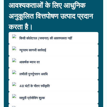
आवश्यकताओं के लिए आधुनिक
अनुकूलित वित्तपोषण उत्पाद प्रदान
करता है।
किसी कोलेटरल (जमानत) की आवश्यकता नहीं
न्यूनतम कागजी कार्रवाई
आकर्षक ब्याज दर
लचीली पुनर्भुगतान अवधि
48 घंटों के भीतर स्वीकृति
मामूली प्रोसेसिंग शुल्क