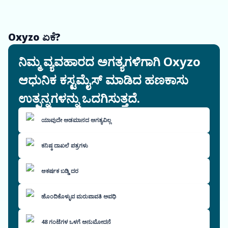
Oxyzo ಏಕೆ?
ನಿಮ್ಮ ವ್ಯವಹಾರದ ಅಗತ್ಯಗಳಿಗಾಗಿ Oxyzo
ಆಧುನಿಕ ಕಸ್ಟಮೈಸ್ ಮಾಡಿದ ಹಣಕಾಸು
ಉತ್ಪನ್ನಗಳನ್ನು ಒದಗಿಸುತ್ತದೆ.
ಯಾವುದೇ ಅಡಮಾನದ ಅಗತ್ಯವಿಲ್ಲ
ಕನಿಷ್ಠ ದಾಖಲೆ ಪತ್ರಗಳು
ಆಕರ್ಷಕ ಬಡ್ಡಿ ದರ
ಹೊಂದಿಕೊಳ್ಳುವ ಮರುಪಾವತಿ ಅವಧಿ
48 ಗಂಟೆಗಳ ಒಳಗೆ ಅನುಮೋದನೆ