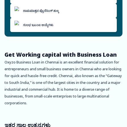
ನಾಮಮಾತ್ರದ ಪ್ರೊಸೆಸಿಂಗ್ ಶುಲ್ಕ
ಸುಲಭ ಇಎಂಐ ಆಯ್ಕೆಗಳು
Get Working capital with Business Loan
Oxyzo Business Loan in Chennai is an excellent financial solution for
entrepreneurs and small business owners in Chennai who are looking
for quick and hassle-free credit. Chennai, also known as the “Gateway
to South India,” is one of the largest cities in the country and a major
industrial and commercial hub. It is home to a diverse range of
businesses, from small-scale enterprises to large multinational
corporations.
One of the most significant advantages of Oxyzo Business Loan in
Chennai is that it is collateral-free. This means that borrowers do not
ಇತರ ಸಾಲ ಉತ್ಪನ್ನಗಳು