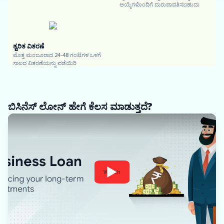
ಆಯ್ಕೆಗಳೊಂದಿಗೆ ಮರುಪಾವತಿಸಬಹುದು
ತ್ವರಿತ ವಿತರಣೆ
ಮೊತ್ತ ಮಂಜೂರಾದ 24-48 ಗಂಟೆಗಳ ಒಳಗೆ
ಸಾಲದ ವಿತರಣೆಯನ್ನು ಪಡೆಯಿರಿ
ಬಿಸಿನೆಸ್ ಲೋನ್ ಹೇಗೆ ಕೆಲಸ ಮಾಡುತ್ತದೆ?
Watch