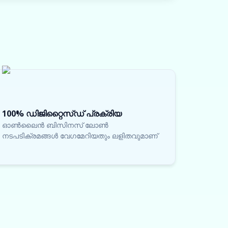
100% ഡിജിറ്റൈസ്ഡ് പ്രക്രിയ
ഓൺലൈൻ ബിസിനസ് ലോൺ
നടപടിക്രമങ്ങൾ വേഗമേറിയതും ലളിതവുമാണ്