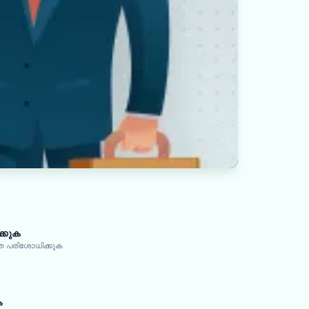
്കുക
 പരിശോധിക്കുക
ക