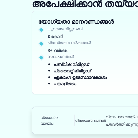
അപേക്ഷിക്കാൻ തയ്യ
യോഗ്യതാ മാനദണ്ഡങ്ങൾ
കുറഞ്ഞ വിറ്റുവരവ്
₹3 കോടി
പ്രവർത്തന വർഷങ്ങൾ
3+ വർഷം
സ്ഥാപനങ്ങൾ
പബ്ലിക് ലിമിറ്റഡ്
പ്രൈവറ്റ് ലിമിറ്റഡ്
ഏകാംഗ ഉടമസ്ഥാവകാശം
പങ്കാളിത്തം
വ്യാപാര വായ്പ
വ്യാപാര
പ്രയോജനങ്ങൾ
വായ്പ
പ്രവർത്തിക്കുന്ന