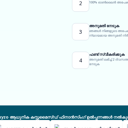
2
100% ഓൺലൈൻ അപേക്ഷാ 
അനുമതി നേടുക
3
ഞങ്ങൾ നിങ്ങളുടെ അപേക
ന്യായമായ അനുമതി നിർദ്
ഫണ്ട് സ്വീകരിക്കുക
4
അനുമതി ലഭിച്ച് 2 ദിവസ
നേടുക
xyzo ആധുനിക കസ്റ്റമൈസ്ഡ് ഫിനാൻസിംഗ് ഉൽപ്പന്നങ്ങൾ നൽകുന്