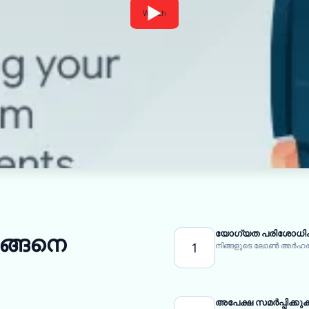
Watch
യോഗ്യത പരിശോധിക
എങ്ങനെ
1
നിങ്ങളുടെ ലോൺ അർഹത
അപേക്ഷ സമർപ്പിക്കു