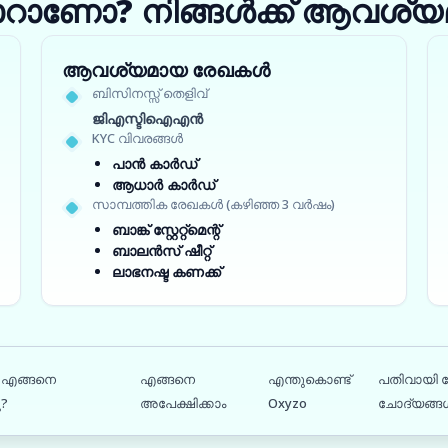
ാറാണോ? നിങ്ങൾക്ക് ആവശ്യമ
ആവശ്യമായ രേഖകൾ
ബിസിനസ്സ് തെളിവ്
ജിഎസ്ടിഐഎൻ
KYC വിവരങ്ങൾ
പാൻ കാർഡ്
ആധാർ കാർഡ്
സാമ്പത്തിക രേഖകൾ (കഴിഞ്ഞ 3 വർഷം)
ബാങ്ക് സ്റ്റേറ്റ്‌മെന്റ്
ബാലൻസ് ഷീറ്റ്
ലാഭനഷ്ട കണക്ക്
 എങ്ങനെ
എങ്ങനെ
എന്തുകൊണ്ട്
പതിവായി ച
ു?
അപേക്ഷിക്കാം
Oxyzo
ചോദ്യങ്ങ