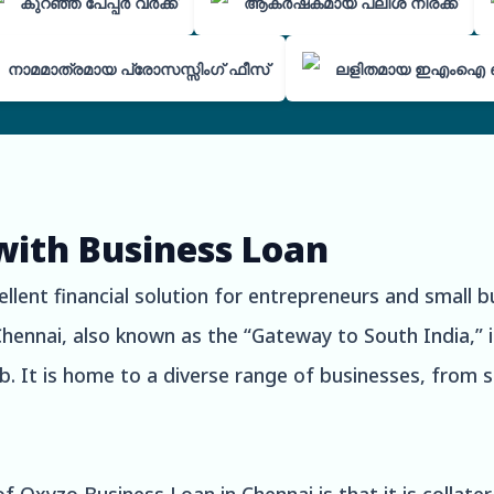
കുറഞ്ഞ പേപ്പർ വർക്ക്
ആകർഷകമായ പലിശ നിരക്ക്
നാമമാത്രമായ പ്രോസസ്സിംഗ് ഫീസ്
ലളിതമായ ഇഎംഐ 
with Business Loan
llent financial solution for entrepreneurs and small 
Chennai, also known as the “Gateway to South India,” is
. It is home to a diverse range of businesses, from s