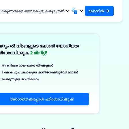
യാകൂ
ഞങ്ങളെ ബന്ധപ്പെടുക
കൂടുതൽ
ലോഗിൻ
ലോഗിൻ
English
मराठी
നിങ്ങളുടെ ലോണുകളും
English
Marathi
െറും ൽ നിങ്ങളുടെ ലോൺ യോഗ്യത
हिन्दी
বাংলা
ഓർഗനൈസേഷനുകളും ആക്സസ്
രിശോധിക്കുക
2 മിനിറ്റ്!
ചെയ്യുക
Hindi
Bengali
DSA ആയി ലോഗിൻ ചെയ്യുക
ગુજરાતી
ਪੰਜਾਬੀ
ആകർഷകമായ പലിശ നിരക്കുകൾ
നിങ്ങളുടെ ക്ലയന്റുകളെ മാനേജ്
Gujarati
Punjabi
5 കോടി രൂപ വരെയുള്ള അൺസെക്യൂർഡ് ലോൺ
ଓଡ଼ିଆ
ಕನ್ನಡ
ചെയ്യുന്നതിനുള്ള ആക്സസ്
കൾ
പെട്ടെന്നുള്ള അംഗീകാരം
Oriya
Kannada
ിക്കൽ
தமிழ்
മലയാളം
✓
Tamil
Malayalam
യോഗ്യത ഇപ്പോൾ പരിശോധിക്കുക!
తెలుగు
Telugu