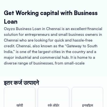
Get Working capital with Business
Loan
Oxyzo Business Loan in Chennai is an excellent financial
solution for entrepreneurs and small business owners in
Chennai who are looking for quick and hassle-free
credit. Chennai, also known as the “Gateway to South
India,” is one of the largest cities in the country and a
major industrial and commercial hub. It is home to a
diverse range of businesses, from small-scale
enterprises to large multinational corporations.
One of the most significant advantages of Oxyzo
इतर कर्ज उत्पादने
Business Loan in Chennai is that it is collateral-free. This
means that borrowers do not need to pledge any assets
or property as security to get the loan. This makes the
loan application process easier and faster as there is no
खरेदी
वर्क ऑर्डर
इनव्हॉइस