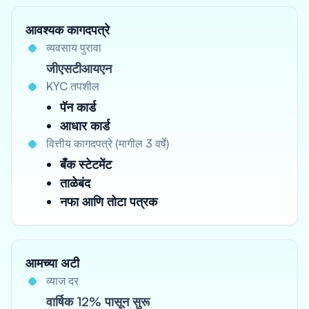
आवश्यक कागदपत्रे
व्यवसाय पुरावा
जीएसटीआयएन
KYC तपशील
पॅन कार्ड
आधार कार्ड
वित्तीय कागदपत्रे (मागील 3 वर्षे)
बँक स्टेटमेंट
ताळेबंद
नफा आणि तोटा पत्रक
आमच्या अटी
व्याज दर
वार्षिक 12% पासून सुरू