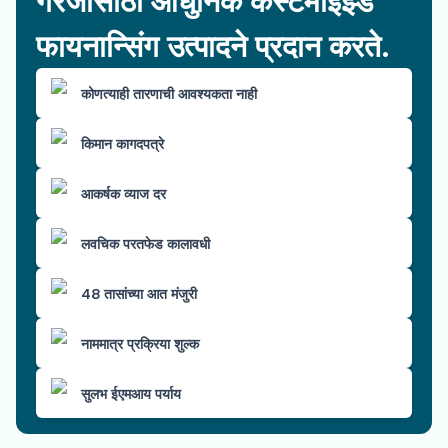
गरजांसाठी आधुनिक कस्टमाइझ्ड
फायनान्सिंग उत्पादने प्रदान करते.
कोणत्याही तारणाची आवश्यकता नाही
किमान कागदपत्रे
आकर्षक व्याज दर
लवचिक परतफेड कालावधी
48 तासांच्या आत मंजुरी
नाममात्र प्रक्रिया शुल्क
सुलभ ईएमआय पर्याय