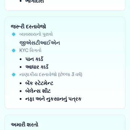
ભાગીદારી
જરૂરી દસ્તાવેજો
વ્યવસાયનો પુરાવો
જીએસટીઆઈએન
KYC વિગતો
પાન કાર્ડ
આધાર કાર્ડ
નાણાકીય દસ્તાવેજો (છેલ્લા 3 વર્ષ)
બેંક સ્ટેટમેન્ટ
બેલેન્સ શીટ
નફા અને નુકસાનનું પત્રક
અમારી શરતો