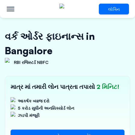
લોગિન
વર્ક ઓર્ડર ફાઇનાન્સ in
Bangalore
RBI રજિસ્ટર્ડ NBFC
માત્ર માં તમારી લોન પાત્રતા તપાસો
2 મિનિટ!
આકર્ષક વ્યાજ દરો
5 કરોડ સુધીની અનસિક્યોર્ડ લોન
ઝડપી મંજૂરી