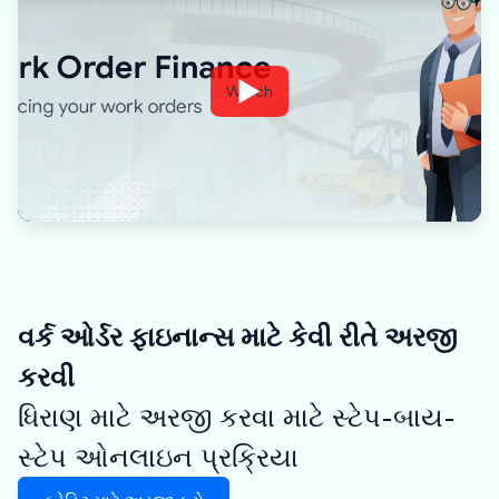
Watch
વર્ક ઓર્ડર ફાઇનાન્સ માટે કેવી રીતે અરજી
કરવી
ધિરાણ માટે અરજી કરવા માટે સ્ટેપ-બાય-
સ્ટેપ ઓનલાઇન પ્રક્રિયા