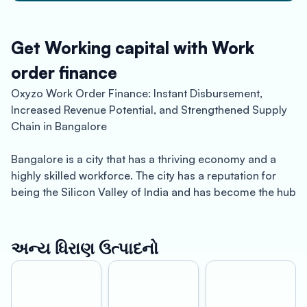
Get Working capital with Work
order finance
Oxyzo Work Order Finance: Instant Disbursement,
Increased Revenue Potential, and Strengthened Supply
Chain in Bangalore
Bangalore is a city that has a thriving economy and a
highly skilled workforce. The city has a reputation for
being the Silicon Valley of India and has become the hub
for startups, IT, and other high-growth industries.
However, despite the growth, small and medium-sized
enterprises (SMEs) in Bangalore often struggle to secure
અન્ય ધિરાણ ઉત્પાદનો
financing to meet their working capital needs. This is
where Oxyzo Work Order Finance comes in, providing
instant disbursement of funds, increased revenue