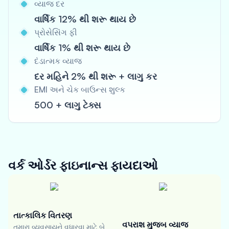
વ્યાજ દર
વાર્ષિક 12% થી શરૂ થાય છે
પ્રોસેસિંગ ફી
વાર્ષિક 1% થી શરૂ થાય છે
દંડાત્મક વ્યાજ
દર મહિને 2% થી શરૂ + લાગુ કર
EMI અને ચેક બાઉન્સ શુલ્ક
500 + લાગુ ટેક્સ
વર્ક ઓર્ડર ફાઇનાન્સ
ફાયદાઓ
તાત્કાલિક વિતરણ
વપરાશ મુજબ વ્યાજ
તમારા વ્યવસાયને વધારવા માટે બે