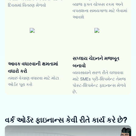
વ્યાજ ફક્ત ચોક્કસ રકમ અને
દિવસમાં વિતરણ મેળવો
વપરાશના સમયગાળા માટે લેવામાં
આવશે
સપ્લાય ચેઇનને મજબૂત
આવક વધારવાની ક્ષમતામાં
બનાવો
વધારો કરો
વ્યવસાયને સરળ રીતે ચલાવવા
તમારું વેચાણ વધારવા માટે મોટા
માટે SMEs પ્રી-શિપમેન્ટ તેમજ
ઓર્ડર પૂરા કરો
પોસ્ટ-શિપમેન્ટ ફાઇનાન્સ મેળવે
છે.
વર્ક ઓર્ડર ફાઇનાન્સ કેવી રીતે કાર્ય કરે છે?