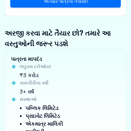
અત્યારે પાત્રતા તપાસો!
અરજી કરવા માટે તૈયાર છો? તમારે આ
વસ્તુઓની જરૂર પડશે
પાત્રતા માપદંડ
લઘુત્તમ ટર્નઓવર
₹3 કરોડ
કામગીરીના વર્ષો
3+ વર્ષ
સંસ્થાઓ
પબ્લિક લિમિટેડ
પ્રાઇવેટ લિમિટેડ
એકમાત્ર માલિકી