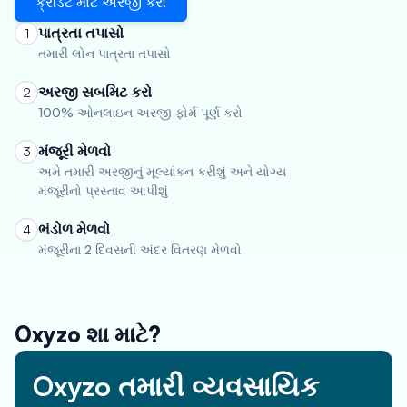
ક્રેડિટ માટે અરજી કરો
પાત્રતા તપાસો
1
તમારી લોન પાત્રતા તપાસો
અરજી સબમિટ કરો
2
100% ઓનલાઇન અરજી ફોર્મ પૂર્ણ કરો
મંજૂરી મેળવો
3
અમે તમારી અરજીનું મૂલ્યાંકન કરીશું અને યોગ્ય
મંજૂરીનો પ્રસ્તાવ આપીશું
ભંડોળ મેળવો
4
મંજૂરીના 2 દિવસની અંદર વિતરણ મેળવો
Oxyzo શા માટે?
Oxyzo તમારી વ્યવસાયિક