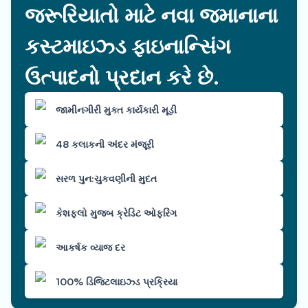
જરૂરિયાતો માટે નવા જમાનાના
કસ્ટમાઇઝ્ડ ફાઇનાન્સિંગ
ઉત્પાદનો પ્રદાન કરે છે.
જામીનગીરી મુક્ત કાર્યકારી મૂડી
48 કલાકની અંદર મંજૂરી
સરળ પુન:ચુકવણીની મુદત
કેશફ્લો મુજબ ક્રેડિટ ઓફરિંગ
આકર્ષક વ્યાજ દર
100% ડિજિટલાઇઝ્ડ પ્રક્રિયા