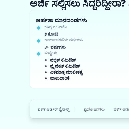
ಅರ್ಜಿ ಸಲ್ಲಿಸಲು ಸಿದ್ಧರಿದ್ದೀ
ಅರ್ಹತಾ ಮಾನದಂಡಗಳು
ಕನಿಷ್ಠ ವಹಿವಾಟು
₹3 ಕೋಟಿ
ಕಾರ್ಯಾಚರಣೆಯ ವರ್ಷಗಳು
3+ ವರ್ಷಗಳು
ಸಂಸ್ಥೆಗಳು
ಪಬ್ಲಿಕ್ ಲಿಮಿಟೆಡ್
ಪ್ರೈವೇಟ್ ಲಿಮಿಟೆಡ್
ಏಕಮಾತ್ರ ಮಾಲೀಕತ್ವ
ಪಾಲುದಾರಿಕೆ
ವರ್ಕ್ ಆರ್ಡರ್ ಫೈನಾನ್ಸ್
ಪ್ರಯೋಜನಗಳು
ವರ್ಕ್ ಆರ್ಡ