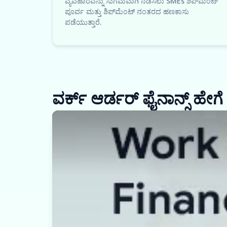
ವ್ಯವಹಾರವನ್ನು ಸುಗಮವಾಗಿ ನಡೆಸಲು SMEs ಶಿಪ್‌ಮೆಂಟ್
ಪೂರ್ವ ಮತ್ತು ಶಿಪ್‌ಮೆಂಟ್ ನಂತರದ ಹಣಕಾಸು
ಪಡೆಯುತ್ತಾರೆ.
ವರ್ಕ್ ಆರ್ಡರ್ ಫೈನಾನ್ಸ್ ಹೇಗೆ