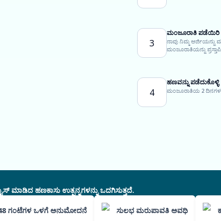
ಮಂಜೂರಾತಿ ಪಡೆಯಿರಿ
3
ನಾವು ನಿಮ್ಮ ಅರ್ಜಿಯನ್ನು
ಮಂಜೂರಾತಿಯನ್ನು ಪ್ರಸ್ತಾಪಿಸ
ಹಣವನ್ನು ಪಡೆದುಕೊಳ್ಳಿ
4
ಮಂಜೂರಾತಿಯ 2 ದಿನಗಳಲ್ಲಿ
ಸ್ ಮಾಡಿದ ಹಣಕಾಸು ಉತ್ಪನ್ನಗಳನ್ನು ಒದಗಿಸುತ್ತದೆ.
48 ಗಂಟೆಗಳ ಒಳಗೆ ಅನುಮೋದನೆ
ಸುಲಭ ಮರುಪಾವತಿ ಅವಧಿ
ಕ