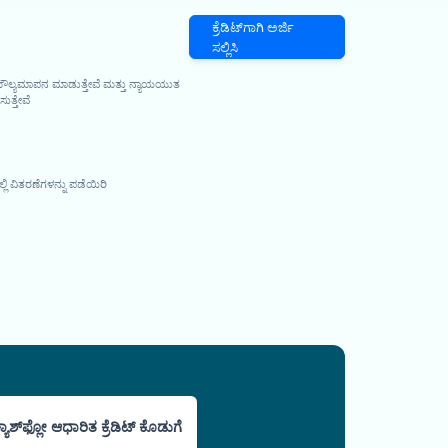
ಕ್ರೆಡಿಟ್‌ಗಾಗಿ ಅರ್ಜಿ
ಸಲ್ಲಿಸಿ
 ಮೌಲ್ಯಮಾಪನ ಮಾಡುತ್ತೇವೆ ಮತ್ತು ನ್ಯಾಯಯುತ
ುತ್ತೇವೆ
 ವಿತರಣೆಗಳನ್ನು ಪಡೆಯಿರಿ
್ಯಾಶ್‌ಫ್ಲೋ ಆಧಾರಿತ ಕ್ರೆಡಿಟ್ ಕೊಡುಗೆ