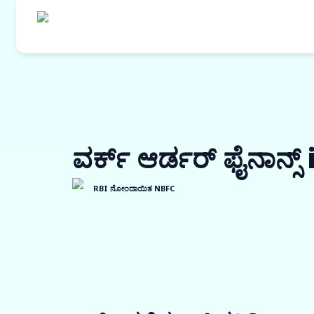
ವರ್ಕ್ ಆರ್ಡರ್ ಫೈನಾನ್
RBI ನೋಂದಾಯಿತ NBFC