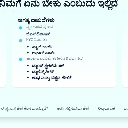
ರಾ? ನಿಮಗೆ ಏನು ಬೇಕು ಎಂಬುದು ಇಲ್ಲಿದೆ
ಅಗತ್ಯ ದಾಖಲೆಗಳು
ವ್ಯವಹಾರದ ಪುರಾವೆ
ಜಿಎಸ್‍ಟಿಐಎನ್
KYC ವಿವರಗಳು
ಪ್ಯಾನ್ ಕಾರ್ಡ್
ಆಧಾರ್ ಕಾರ್ಡ್
ಹಣಕಾಸು ದಾಖಲೆಗಳು (ಕಳೆದ 3 ವರ್ಷಗಳು)
ಬ್ಯಾಂಕ್ ಸ್ಟೇಟ್‌ಮೆಂಟ್
ಬ್ಯಾಲೆನ್ಸ್ ಶೀಟ್
ಲಾಭ ಮತ್ತು ನಷ್ಟದ ಹೇಳಿಕೆ
ರ್ ಫೈನಾನ್ಸ್ ಹೇಗೆ ಕೆಲಸ ಮಾಡುತ್ತದೆ?
ಅರ್ಜಿ ಸಲ್ಲಿಸುವುದು ಹೇಗೆ
Oxyzo ಏಕೆ
ಪದ