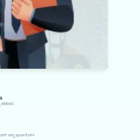
ಸಿ
 ಪರಿಶೀಲಿಸಿ
ರ್ಮ್ ಅನ್ನು ಪೂರ್ಣಗೊಳಿಸಿ