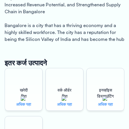
Increased Revenue Potential, and Strengthened Supply
Chain in Bangalore
Bangalore is a city that has a thriving economy and a
highly skilled workforce. The city has a reputation for
being the Silicon Valley of India and has become the hub
for startups, IT, and other high-growth industries.
However, despite the growth, small and medium-sized
enterprises (SMEs) in Bangalore often struggle to secure
इतर कर्ज उत्पादने
financing to meet their working capital needs. This is
where Oxyzo Work Order Finance comes in, providing
instant disbursement of funds, increased revenue
potential, and a strengthened supply chain for
खरेदी
वर्क ऑर्डर
इनव्हॉइस
businesses in Bangalore.
वित्त
वित्त
डिस्काउंटिंग
अधिक पहा
अधिक पहा
अधिक पहा
Instant Disbursement
Oxyzo Work Order Finance provides a hassle-free way