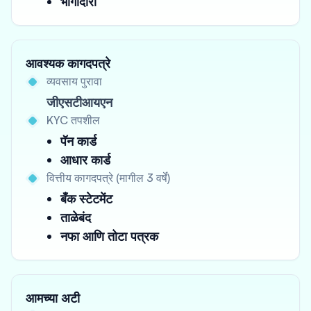
भागीदारी
आवश्यक कागदपत्रे
व्यवसाय पुरावा
जीएसटीआयएन
KYC तपशील
पॅन कार्ड
आधार कार्ड
वित्तीय कागदपत्रे (मागील 3 वर्षे)
बँक स्टेटमेंट
ताळेबंद
नफा आणि तोटा पत्रक
आमच्या अटी