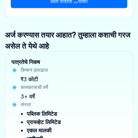
आता पात्रता تपासा!
अर्ज करण्यास तयार आहात? तुम्हाला कशाची गरज
असेल ते येथे आहे
पात्रतेचे निकष
किमान उलाढाल
₹3 कोटी
कामकाजाची वर्षे
3+ वर्षे
संस्था
पब्लिक लिमिटेड
प्रायव्हेट लिमिटेड
एकल मालकी