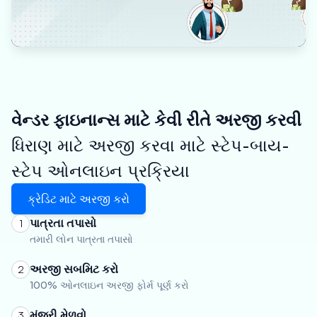
વેન્ડર ફાઇનાન્સ માટે કેવી રીતે અરજી કરવી
ધિરાણ માટે અરજી કરવા માટે સ્ટેપ-બાય-
સ્ટેપ ઓનલાઇન પ્રક્રિયા
ક્રેડિટ માટે અરજી કરો
પાત્રતા તપાસો
1
તમારી લોન પાત્રતા તપાસો
અરજી સબમિટ કરો
2
100% ઓનલાઇન અરજી ફોર્મ પૂર્ણ કરો
મંજૂરી મેળવો
3