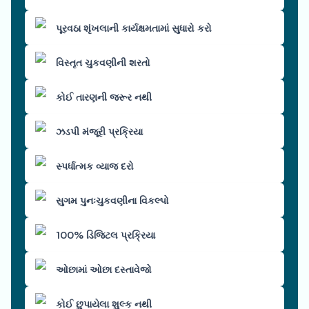
પૂરવઠા શૃંખલાની કાર્યક્ષમતામાં સુધારો કરો
વિસ્તૃત ચુકવણીની શરતો
કોઈ તારણની જરૂર નથી
ઝડપી મંજૂરી પ્રક્રિયા
સ્પર્ધાત્મક વ્યાજ દરો
સુગમ પુનઃચુકવણીના વિકલ્પો
100% ડિજિટલ પ્રક્રિયા
ઓછામાં ઓછા દસ્તાવેજો
કોઈ છુપાયેલા શુલ્ક નથી