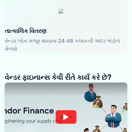
તાત્કાલિક વિતરણ
વેન્ડર લોન મંજૂર થયાના 24-48 કલાકની અંદર ભંડોળ
મેળવો
વેન્ડર ફાઇનાન્સ કેવી રીતે કાર્ય કરે છે?
Watch