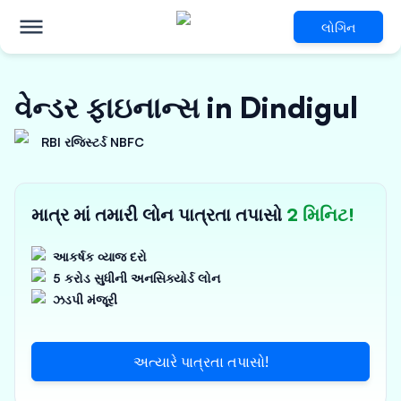
લોગિન
વેન્ડર ફાઇનાન્સ in Dindigul
RBI રજિસ્ટર્ડ NBFC
માત્ર માં તમારી લોન પાત્રતા તપાસો
2 મિનિટ!
આકર્ષક વ્યાજ દરો
5 કરોડ સુધીની અનસિક્યોર્ડ લોન
ઝડપી મંજૂરી
અત્યારે પાત્રતા તપાસો!