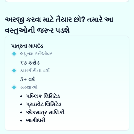
અરજી કરવા માટે તૈયાર છો? તમારે આ
વસ્તુઓની જરૂર પડશે
પાત્રતા માપદંડ
લઘુત્તમ ટર્નઓવર
₹3 કરોડ
કામગીરીના વર્ષો
3+ વર્ષ
સંસ્થાઓ
પબ્લિક લિમિટેડ
પ્રાઇવેટ લિમિટેડ
એકમાત્ર માલિકી
ભાગીદારી