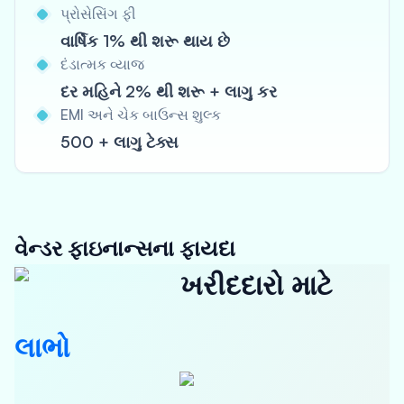
પ્રોસેસિંગ ફી
વાર્ષિક 1% થી શરૂ થાય છે
દંડાત્મક વ્યાજ
દર મહિને 2% થી શરૂ + લાગુ કર
EMI અને ચેક બાઉન્સ શુલ્ક
500 + લાગુ ટેક્સ
વેન્ડર ફાઇનાન્સના ફાયદા
ખરીદદારો માટે
લાભો