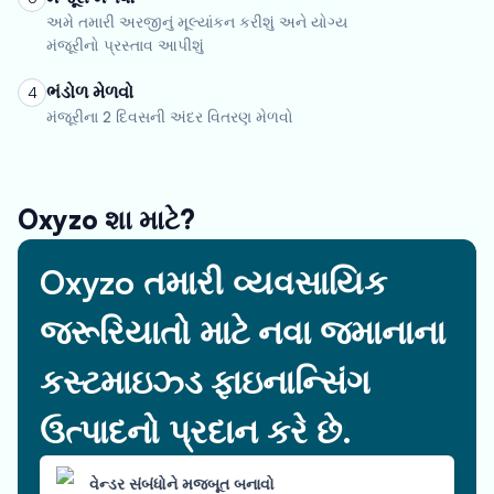
અમે તમારી અરજીનું મૂલ્યાંકન કરીશું અને યોગ્ય
મંજૂરીનો પ્રસ્તાવ આપીશું
ભંડોળ મેળવો
4
મંજૂરીના 2 દિવસની અંદર વિતરણ મેળવો
Oxyzo શા માટે?
Oxyzo તમારી વ્યવસાયિક
જરૂરિયાતો માટે નવા જમાનાના
કસ્ટમાઇઝ્ડ ફાઇનાન્સિંગ
ઉત્પાદનો પ્રદાન કરે છે.
વેન્ડર સંબંધોને મજબૂત બનાવો