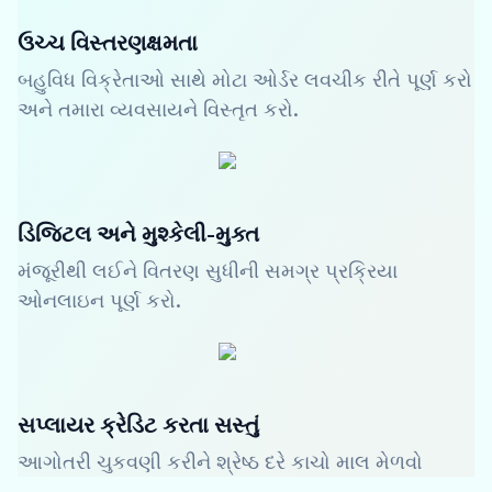
ઉચ્ચ વિસ્તરણક્ષમતા
બહુવિધ વિક્રેતાઓ સાથે મોટા ઓર્ડર લવચીક રીતે પૂર્ણ કરો
અને તમારા વ્યવસાયને વિસ્તૃત કરો.
ડિજિટલ અને મુશ્કેલી-મુક્ત
મંજૂરીથી લઈને વિતરણ સુધીની સમગ્ર પ્રક્રિયા
ઓનલાઇન પૂર્ણ કરો.
સપ્લાયર ક્રેડિટ કરતા સસ્તું
આગોતરી ચુકવણી કરીને શ્રેષ્ઠ દરે કાચો માલ મેળવો