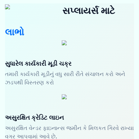
સપ્લાયર્સ માટે
લાભો
સુધારેલ કાર્યકારી મૂડી ચક્ર
તમારી કાર્યકારી મૂડીનું વધુ સારી રીતે સંચાલન કરો અને
ઝડપથી વિસ્તરણ કરો
અસુરક્ષિત ક્રેડિટ લાઇન
અસુરક્ષિત વેન્ડર ફાઇનાન્સ જમીન કે મિલકત ગિરવે રાખ્યા
વગર આપવામાં આવે છે.