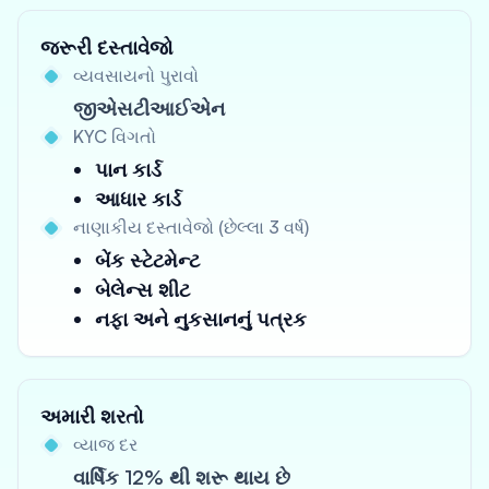
જરૂરી દસ્તાવેજો
વ્યવસાયનો પુરાવો
જીએસટીઆઈએન
KYC વિગતો
પાન કાર્ડ
આધાર કાર્ડ
નાણાકીય દસ્તાવેજો (છેલ્લા 3 વર્ષ)
બેંક સ્ટેટમેન્ટ
બેલેન્સ શીટ
નફા અને નુકસાનનું પત્રક
અમારી શરતો
વ્યાજ દર
વાર્ષિક 12% થી શરૂ થાય છે