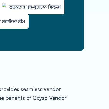
ਲਚਕਦਾਰ ਮੁੜ-ਭੁਗਤਾਨ ਵਿਕਲਪ
 ਸਹਾਇਤਾ ਟੀਮ
 provides seamless vendor
 the benefits of Oxyzo Vendor