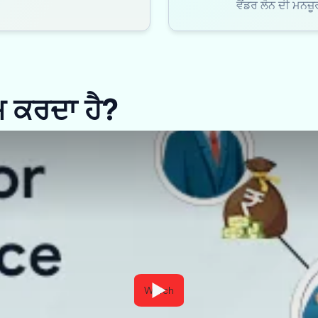
ਵੈਂਡਰ ਲੋਨ ਦੀ ਮਨਜ਼
ੰਮ ਕਰਦਾ ਹੈ?
Watch