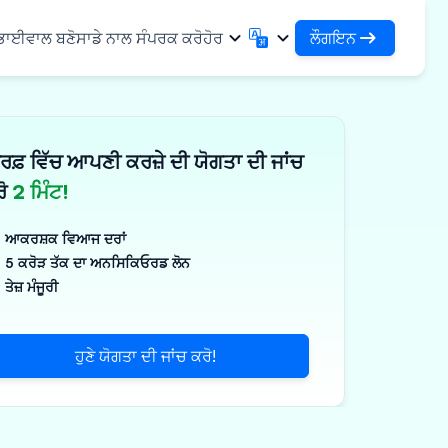
ਲੌਗਇਨ
 ਭਾਈਵਾਲ ਬਣੋ
ਸਾਡੇ ਨਾਲ ਸੰਪਰਕ ਕਰੋ
ਹੋਰ
ਲੌਗਇਨ
English
मराठी
ਆਪਣੇ ਕਰਜ਼ਿਆਂ ਅਤੇ ਸੰਸਥਾਵਾਂ ਤੱਕ ਪਹੁੰਚ ਕਰੋ
English
Marathi
ਰਫ਼ ਵਿੱਚ ਆਪਣੀ ਕਰਜ਼ੇ ਦੀ ਯੋਗਤਾ ਦੀ ਜਾਂਚ
DSA ਵਜੋਂ ਲੌਗਇਨ ਕਰੋ
हिन्दी
বাংলা
ਢਾਂਚਾ
ਆਪਣੇ ਗਾਹਕਾਂ ਦੇ ਪ੍ਰਬੰਧਨ ਲਈ ਪਹੁੰਚ
Hindi
Bengali
ਰੋ
2 ਮਿੰਟ!
ગુજરાતી
ਪੰਜਾਬੀ
ਸ ਸਾਂਝਾ ਕਰੋ
✓
 ਭਾਈਵਾਲ
Gujarati
Punjabi
ਆਕਰਸ਼ਕ ਵਿਆਜ ਦਰਾਂ
ਲੀਮਰ ਅਤੇ ਉਦਯੋਗਿਕ
ଓଡ଼ିଆ
ಕನ್ನಡ
5 ਕਰੋੜ ਤੱਕ ਦਾ ਅਨਸਿਕਿਓਰਡ ਲੋਨ
Oriya
Kannada
ਤੇਜ਼ ਮੰਜੂਰੀ
ਊਟੀਕਲ ਅਤੇ ਮੈਡੀਕਲ
தமிழ்
മലയാളം
Tamil
Malayalam
ਲਰ ਅਤੇ ਛੋਟੇ ਉਪਕਰਣ
తెలుగు
ਹੁਣੇ ਯੋਗਤਾ ਦੀ ਜਾਂਚ ਕਰੋ!
ਪक੍ਰਮ
Telugu