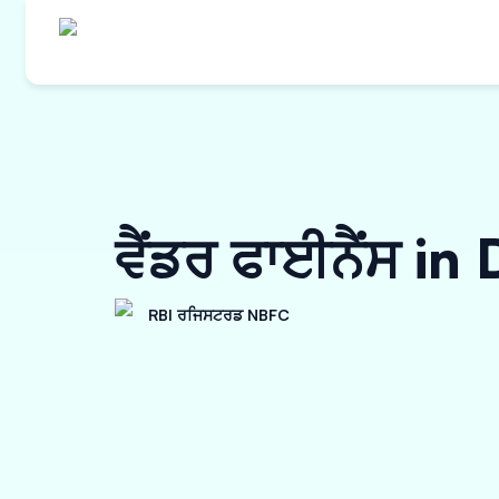
ਵੈਂਡਰ ਫਾਈਨੈਂਸ in
RBI ਰਜਿਸਟਰਡ NBFC