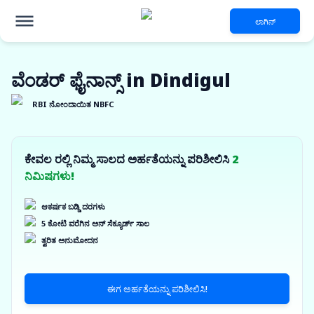
ಲಾಗಿನ್
ವೆಂಡರ್ ಫೈನಾನ್ಸ್ in Dindigul
RBI ನೋಂದಾಯಿತ NBFC
ಕೇವಲ ರಲ್ಲಿ ನಿಮ್ಮ ಸಾಲದ ಅರ್ಹತೆಯನ್ನು ಪರಿಶೀಲಿಸಿ
2
ನಿಮಿಷಗಳು!
ಆಕರ್ಷಕ ಬಡ್ಡಿ ದರಗಳು
5 ಕೋಟಿ ವರೆಗಿನ ಅನ್ ಸೆಕ್ಯೂರ್ಡ್ ಸಾಲ
ತ್ವರಿತ ಅನುಮೋದನ
ಈಗ ಅರ್ಹತೆಯನ್ನು ಪರಿಶೀಲಿಸಿ!