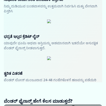
ನಿಮ್ಮ ದುಡಿಯುವ ಬಂಡವಾಳವನ್ನು ಉತ್ತಮವಾಗಿ ನಿರ್ವಹಿಸಿ ಮತ್ತು ವೇಗವಾಗಿ
ವಿಸ್ತರಿಸಿ
ಭದ್ರತೆ ಇಲ್ಲದ ಕ್ರೆಡಿಟ್ ಲೈನ್
ಯಾವುದೇ ಭೂಮಿ ಅಥವಾ ಆಸ್ತಿಯನ್ನು ಅಡಮಾನವಾಗಿ ಇಡದೆಯೇ ಅಸುರಕ್ಷಿತ
ವೆಂಡರ್ ಫೈನಾನ್ಸ್ ನೀಡಲಾಗುತ್ತದೆ.
ತ್ವರಿತ ವಿತರಣೆ
ವೆಂಡರ್ ಲೋನ್ ಮಂಜೂರಾದ 24-48 ಗಂಟೆಗಳೊಳಗೆ ಹಣವನ್ನು ಪಡೆಯಿರಿ
ವೆಂಡರ್ ಫೈನಾನ್ಸ್ ಹೇಗೆ ಕೆಲಸ ಮಾಡುತ್ತದೆ?