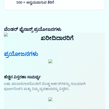
500 + ಅನ್ವಯವಾಗುವ ತೆರಿಗೆ
ವೆಂಡರ್ ಫೈನಾನ್ಸ್ ಪ್ರಯೋಜನಗಳು
ಖರೀದಿದಾರರಿಗೆ
ಪ್ರಯೋಜನಗಳು
ಹೆಚ್ಚಿನ ವಿಸ್ತರಣಾ ಸಾಮರ್ಥ್ಯ
ಬಹು ಮಾರಾಟಗಾರರೊಂದಿಗೆ ದೊಡ್ಡ ಆರ್ಡರ್‌ಗಳನ್ನು ಸುಲಭವಾಗಿ
ಪೂರ್ಣಗೊಳಿಸಿ ಮತ್ತು ನಿಮ್ಮ ವ್ಯವಹಾರವನ್ನು ವಿಸ್ತರಿಸಿ.