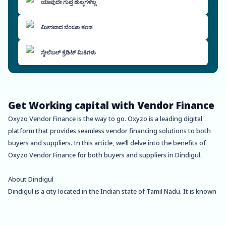
ಯಾವುದೇ ಗುಪ್ತ ಶುಲ್ಕಗಳಿಲ್ಲ
ಮೀಸಲಾದ ಬೆಂಬಲ ತಂಡ
ಸ್ಕೇಲೆಬಲ್ ಕ್ರೆಡಿಟ್ ಮಿತಿಗಳು
Get Working capital with Vendor Finance
Oxyzo Vendor Finance is the way to go. Oxyzo is a leading digital
platform that provides seamless vendor financing solutions to both
buyers and suppliers. In this article, we’ll delve into the benefits of
Oxyzo Vendor Finance for both buyers and suppliers in Dindigul.
About Dindigul
Dindigul is a city located in the Indian state of Tamil Nadu. It is known
for its rich cultural heritage, historic temples, and delicious cuisine.
Dindigul is also a hub for textiles, leather products, and agro-based