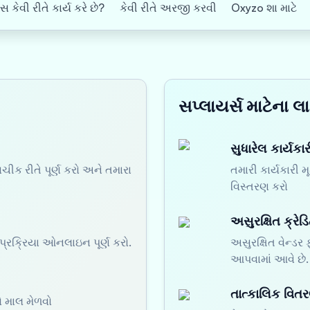
સ કેવી રીતે કાર્ય કરે છે?
કેવી રીતે અરજી કરવી
Oxyzo શા માટે
સપ્લાયર્સ માટેના લ
સુધારેલ કાર્યકા
ચીક રીતે પૂર્ણ કરો અને તમારા
તમારી કાર્યકારી 
વિસ્તરણ કરો
અસુરક્ષિત ક્રે
્રક્રિયા ઓનલાઇન પૂર્ણ કરો.
અસુરક્ષિત વેન્ડર
આપવામાં આવે છે.
તાત્કાલિક વિત
ો માલ મેળવો