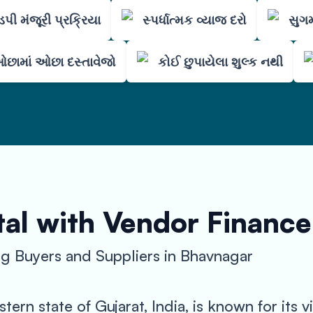
પી મંજૂરી પ્રક્રિયા
સ્પર્ધાત્મક વ્યાજ દરો
સુગમ
છામાં ઓછા દસ્તાવેજો
કોઈ છુપાયેલા શુલ્ક નથી
al with Vendor Finance
 Buyers and Suppliers in Bhavnagar
tern state of Gujarat, India, is known for its 