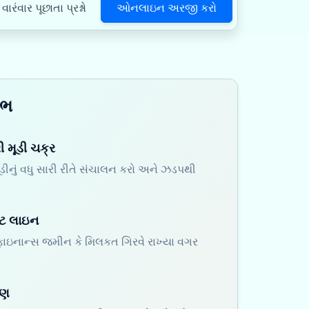
ઓનલાઇન અરજી કરો
વારંવાર પૂછાતા પ્રશ્નો
ાભ
રી મૂડી ચક્ર
મૂડીનું વધુ સારી રીતે સંચાલન કરો અને ઝડપથી
ડિટ લાઇન
 ફાઇનાન્સ જમીન કે મિલકત ગિરવે રાખ્યા વગર
રણ