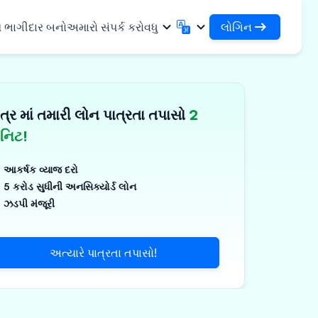
લોગિન
ે ભાગીદાર બનો
અમારો સંપર્ક કરો
વધુ
લોગિન
English
मराठी
તમારા લોન અને સંસ્થાઓને એક્સેસ કરો
English
Marathi
ત્ર માં તમારી લોન પાત્રતા તપાસો
2
DSA તરીકે લોગિન કરો
हिन्दी
বাংলা
સુવિધાઓ
તમારા ગ્રાહકોના સંચાલન માટે એક્સેસ
Hindi
Bengali
િનિટ!
ગુજરાતી
ਪੰਜਾਬੀ
 શેર કરો
✓
Gujarati
Punjabi
આકર્ષક વ્યાજ દરો
મર અને ઔદ્યોગિક
ଓଡ଼ିଆ
ಕನ್ನಡ
5 કરોડ સુધીની અનસિક્યોર્ડ લોન
Oriya
Kannada
ઝડપી મંજૂરી
િકલ્સ અને મેડિકલ
தமிழ்
മലയാളം
Tamil
Malayalam
ર અને નાના ઉપકરણો
తెలుగు
અત્યારે પાત્રતા તપાસો!
Telugu