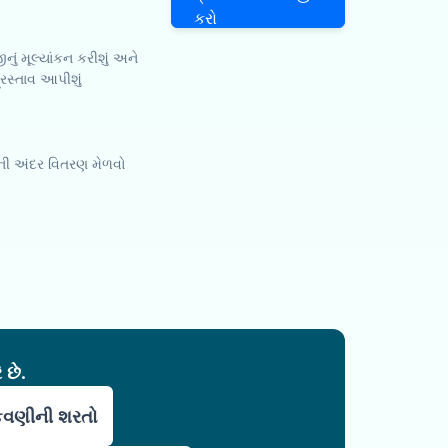
કરો
ું મૂલ્યાંકન કરીશું અને
્રસ્તાવ આપીશું
સની અંદર વિતરણ મેળવો
 છે.
ુકવણીની શરતો