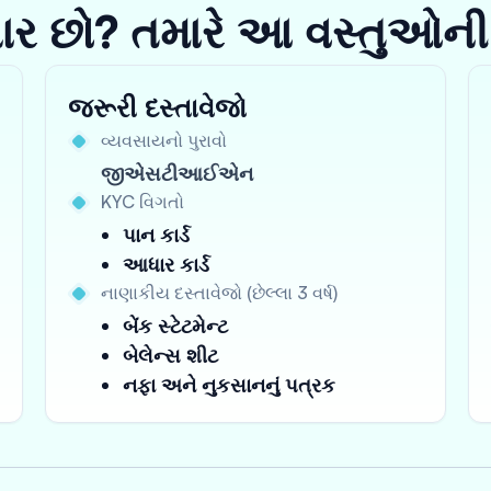
યાર છો? તમારે આ વસ્તુઓની
જરૂરી દસ્તાવેજો
વ્યવસાયનો પુરાવો
જીએસટીઆઈએન
KYC વિગતો
પાન કાર્ડ
આધાર કાર્ડ
નાણાકીય દસ્તાવેજો (છેલ્લા 3 વર્ષ)
બેંક સ્ટેટમેન્ટ
બેલેન્સ શીટ
નફા અને નુકસાનનું પત્રક