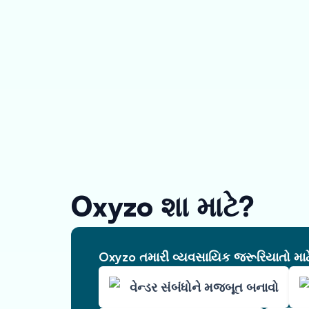
Oxyzo શા માટે?
Oxyzo તમારી વ્યવસાયિક જરૂરિયાતો માટે 
વેન્ડર સંબંધોને મજબૂત બનાવો