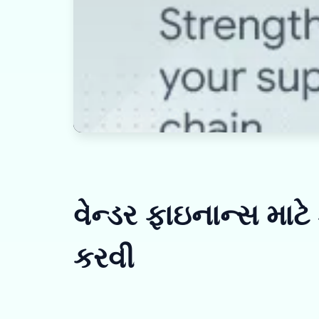
વેન્ડર ફાઇનાન્સ માટે
કરવી