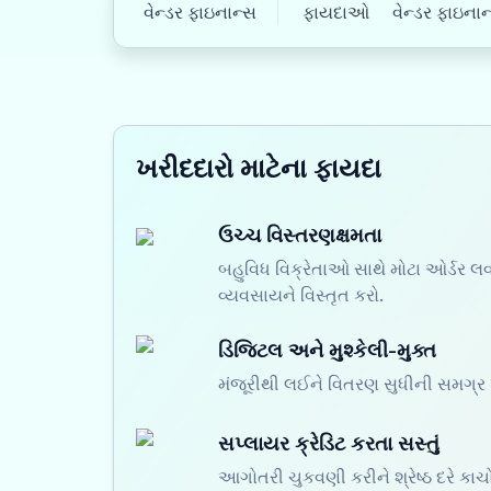
વેન્ડર ફાઇનાન્સ
ફાયદાઓ
વેન્ડર ફાઇનાન્
ખરીદદારો માટેના ફાયદા
ઉચ્ચ વિસ્તરણક્ષમતા
બહુવિધ વિક્રેતાઓ સાથે મોટા ઓર્ડર લવ
વ્યવસાયને વિસ્તૃત કરો.
ડિજિટલ અને મુશ્કેલી-મુક્ત
મંજૂરીથી લઈને વિતરણ સુધીની સમગ્ર પ
સપ્લાયર ક્રેડિટ કરતા સસ્તું
આગોતરી ચુકવણી કરીને શ્રેષ્ઠ દરે કાચ