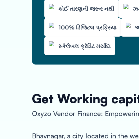
કોઈ તારણની જરૂર નથી
ઝડ
100% ડિજિટલ પ્રક્રિયા
ઓ
સ્કેલેબલ ક્રેડિટ મર્યાદા
Get Working capit
Oxyzo Vendor Finance: Empowering
Bhavnagar, a city located in the wes