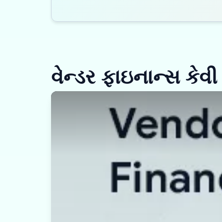
વેન્ડર ફાઇનાન્સ કેવી ર