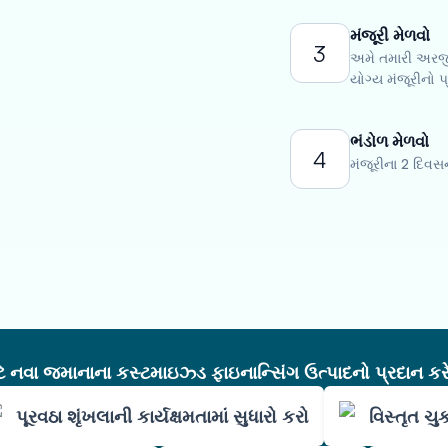
મંજૂરી મેળવો
3
અમે તમારી અરજીન
યોગ્ય મંજૂરીનો પ
ભંડોળ મેળવો
4
મંજૂરીના 2 દિવ
નવા જમાનાના કસ્ટમાઇઝ્ડ ફાઇનાન્સિંગ ઉત્પાદનો પ્રદાન કરે
પૂરવઠા શૃંખલાની કાર્યક્ષમતામાં સુધારો કરો
વિસ્તૃત ચ