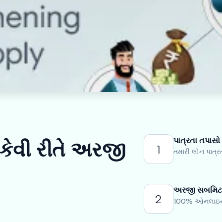
પાત્રતા તપાસો
 કેવી રીતે અરજી
1
તમારી લોન પાત્ર
અરજી સબમિટ
2
100% ઓનલાઇન અ