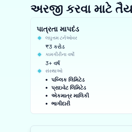
અરજી કરવા માટે તૈ
પાત્રતા માપદંડ
લઘુત્તમ ટર્નઓવર
₹3 કરોડ
કામગીરીના વર્ષો
3+ વર્ષ
સંસ્થાઓ
પબ્લિક લિમિટેડ
પ્રાઇવેટ લિમિટેડ
એકમાત્ર માલિકી
ભાગીદારી