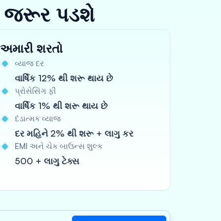
 જરૂર પડશે
અમારી શરતો
વ્યાજ દર
વાર્ષિક 12% થી શરૂ થાય છે
પ્રોસેસિંગ ફી
વાર્ષિક 1% થી શરૂ થાય છે
દંડાત્મક વ્યાજ
દર મહિને 2% થી શરૂ + લાગુ કર
EMI અને ચેક બાઉન્સ શુલ્ક
500 + લાગુ ટેક્સ