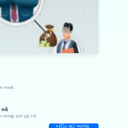
તા તપાસો
 કરો
રજી ફોર્મ પૂર્ણ કરો
ક્રેડિટ માટે અરજી