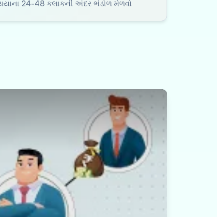
ર થયાના 24-48 કલાકની અંદર ભંડોળ મેળવો