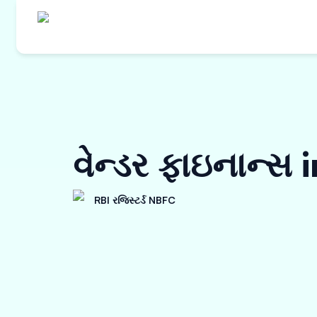
વેન્ડર ફાઇનાન્સ
RBI રજિસ્ટર્ડ NBFC