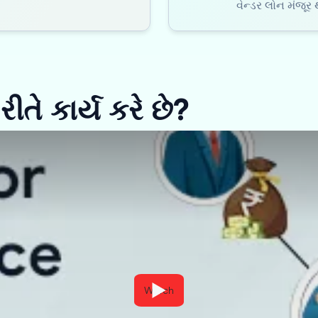
વેન્ડર લોન મંજૂ
ીતે કાર્ય કરે છે?
Watch