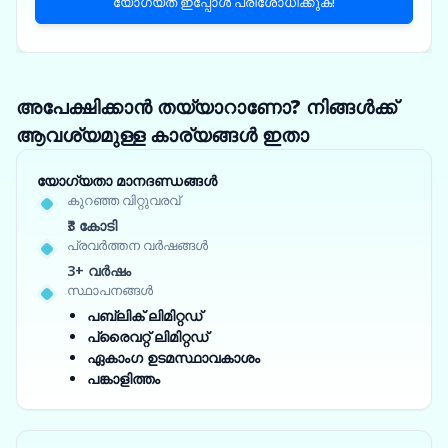
യോഗ്യത ഇപ്പോൾ പരിശോധിക്കുക!
അപേക്ഷിക്കാൻ തയ്യാറാണോ? നിങ്ങൾക്ക്
ആവശ്യമുള്ള കാര്യങ്ങൾ ഇതാ
യോഗ്യതാ മാനദണ്ഡങ്ങൾ
കുറഞ്ഞ വിറ്റുവരവ്
₹3 കോടി
പ്രവർത്തന വർഷങ്ങൾ
3+ വർഷം
സ്ഥാപനങ്ങൾ
പബ്ലിക് ലിമിറ്റഡ്
പ്രൈവറ്റ് ലിമിറ്റഡ്
ഏകാംഗ ഉടമസ്ഥാവകാശം
പങ്കാളിത്തം