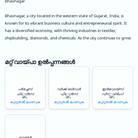
Bhavnagar
Bhavnagar, a city located in the western state of Gujarat, India, is
known for its vibrant business culture and entrepreneurial spirit. It
has a diversified economy, with thriving industries in textiles,
shipbuilding, diamonds, and chemicals. As the city continues to grow
and attract new businesses, the need for flexible and reliable
financing solutions becomes increasingly important.
മറ്റ് വായ്പാ ഉൽപ്പന്നങ്ങൾ
That’s where Oxyzo Vendor Finance comes in. We are a leading
provider of vendor financing solutions, designed to help both buyers
and suppliers in Bhavnagar to overcome financial obstacles and
പർച്ചേസ്
വർക്ക് ഓർഡർ
ഇൻവോയ്സ്
achieve their business goals.
ഫിനാൻസ്
ഫിനാൻസ്
ഡിസ്കൗണ്ടിംഗ്
കൂടുതൽ കാണുക
കൂടുതൽ കാണുക
കൂടുതൽ കാണുക
Benefits for Buyers:
High scalability: With Oxyzo Vendor Finance, buyers can access higher
credit limits than traditional bank loans or supplier credit, allowing
them to scale their business operations quickly and efficiently.
വെണ്ടർ