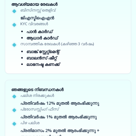
ആവശ്യമായ രേഖകൾ
ബിസിനസ്സ് തെളിവ്
ജിഎസ്ടിഐഎൻ
KYC വിവരങ്ങൾ
പാൻ കാർഡ്
ആധാർ കാർഡ്
സാമ്പത്തിക രേഖകൾ (കഴിഞ്ഞ 3 വർഷം)
ബാങ്ക് സ്റ്റേറ്റ്‌മെന്റ്
ബാലൻസ് ഷീറ്റ്
ലാഭനഷ്ട കണക്ക്
ഞങ്ങളുടെ നിബന്ധനകൾ
പലിശ നിരക്കുകൾ
പ്രതിവർഷം 12% മുതൽ ആരംഭിക്കുന്നു
പ്രോസസ്സിംഗ് ഫീസ്
പ്രതിവർഷം 1% മുതൽ ആരംഭിക്കുന്നു
പിഴ പലിശ
പ്രതിമാസം 2% മുതൽ ആരംഭിക്കുന്നു +