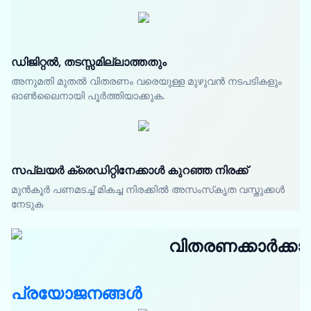
ഡിജിറ്റൽ, തടസ്സമില്ലാത്തതും
അനുമതി മുതൽ വിതരണം വരെയുള്ള മുഴുവൻ നടപടികളും
ഓൺലൈനായി പൂർത്തിയാക്കുക.
സപ്ലയർ ക്രെഡിറ്റിനേക്കാൾ കുറഞ്ഞ നിരക്ക്
മുൻകൂർ പണമടച്ച് മികച്ച നിരക്കിൽ അസംസ്‌കൃത വസ്തുക്കൾ
നേടുക
വിതരണക്കാർക്കാ
പ്രയോജനങ്ങൾ