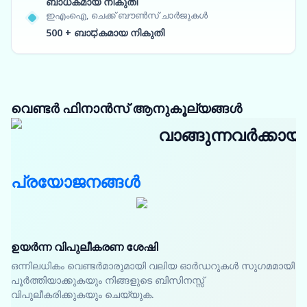
ബാധകമായ നികുതി
ഇഎംഐ, ചെക്ക് ബൗൺസ് ചാർജുകൾ
500 + ബാಧകമായ നികുതി
വെണ്ടർ ഫിനാൻസ് ആനുകൂല്യങ്ങൾ
വാങ്ങുന്നവർക്കായി
പ്രയോജനങ്ങൾ
ഉയർന്ന വിപുലീകരണ ശേഷി
ഒന്നിലധികം വെണ്ടർമാരുമായി വലിയ ഓർഡറുകൾ സുഗമമായി
പൂർത്തിയാക്കുകയും നിങ്ങളുടെ ബിസിനസ്സ്
വിപുലീകരിക്കുകയും ചെയ്യുക.