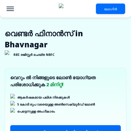
ലോഗിൻ
വെണ്ടർ ഫിനാൻസ് in
Bhavnagar
RBI രജിസ്റ്റർ ചെയ്ത NBFC
വെറും ൽ നിങ്ങളുടെ ലോൺ യോഗ്യത
പരിശോധിക്കുക
2 മിനിറ്റ്!
ആകർഷകമായ പലിശ നിരക്കുകൾ
5 കോടി രൂപ വരെയുള്ള അൺസെക്യൂർഡ് ലോൺ
പെട്ടെന്നുള്ള അംഗീകാരം