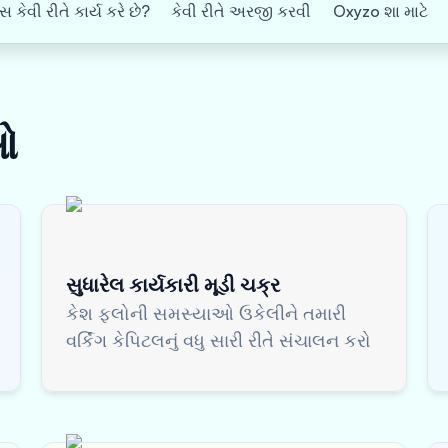
 કેવી રીતે કાર્ય કરે છે?
કેવી રીતે અરજી કરવી
Oxyzo શા માટે
ઓ
સુધારેલ કાર્યકારી મૂડી ચક્ર
કેશ ફ્લોની સમસ્યાઓ ઉકેલીને તમારી
વર્કિંગ કેપિટલનું વધુ સારી રીતે સંચાલન કરો