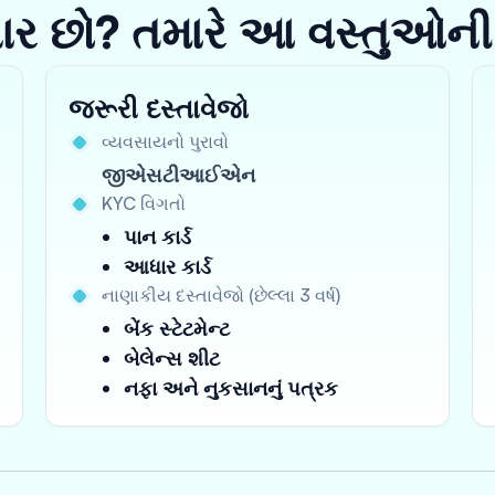
યાર છો? તમારે આ વસ્તુઓની
જરૂરી દસ્તાવેજો
વ્યવસાયનો પુરાવો
જીએસટીઆઈએન
KYC વિગતો
પાન કાર્ડ
આધાર કાર્ડ
નાણાકીય દસ્તાવેજો (છેલ્લા 3 વર્ષ)
બેંક સ્ટેટમેન્ટ
બેલેન્સ શીટ
નફા અને નુકસાનનું પત્રક