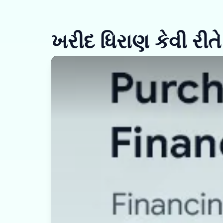
ખરીદ ધિરાણ કેવી રીતે