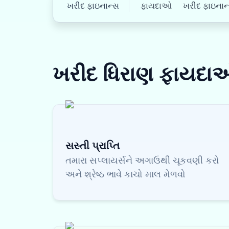
ખરીદ ફાઇનાન્સ
ફાયદાઓ
ખરીદ ફાઇનાન્સ
ખરીદ ધિરાણ
ફાયદા
સસ્તી પ્રાપ્તિ
તમારા સપ્લાયર્સને અગાઉથી ચૂકવણી કરો
અને શ્રેષ્ઠ ભાવે કાચો માલ મેળવો