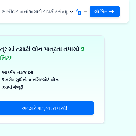
લોગિન
ે ભાગીદાર બનો
અમારો સંપર્ક કરો
વધુ
લોગિન
English
मराठी
તમારા લોન અને સંસ્થાઓને એક્સેસ કરો
English
Marathi
ત્ર માં તમારી લોન પાત્રતા તપાસો
2
DSA તરીકે લોગિન કરો
हिन्दी
বাংলা
સુવિધાઓ
તમારા ગ્રાહકોના સંચાલન માટે એક્સેસ
Hindi
Bengali
િનિટ!
ગુજરાતી
ਪੰਜਾਬੀ
 શેર કરો
✓
Gujarati
Punjabi
આકર્ષક વ્યાજ દરો
મર અને ઔદ્યોગિક
ଓଡ଼ିଆ
ಕನ್ನಡ
5 કરોડ સુધીની અનસિક્યોર્ડ લોન
Oriya
Kannada
ઝડપી મંજૂરી
િકલ્સ અને મેડિકલ
தமிழ்
മലയാളം
Tamil
Malayalam
ર અને નાના ઉપકરણો
తెలుగు
અત્યારે પાત્રતા તપાસો!
Telugu