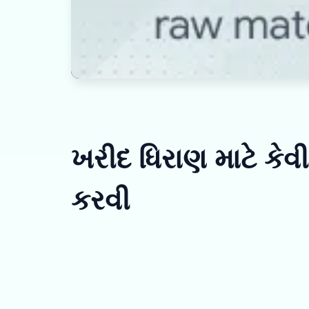
ખરીદ ધિરાણ માટે કેવ
કરવી