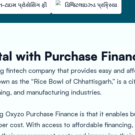
-ટાઇમ પ્રોસેસિંગ ફી
ડિજિટલાઇઝ્ડ પ્રક્રિયા
al with Purchase Finan
g fintech company that provides easy and aff
own as the “Rice Bowl of Chhattisgarh,” is a cit
ing, and manufacturing industries.
g Oxyzo Purchase Finance is that it enables b
er cost. With access to affordable financing,