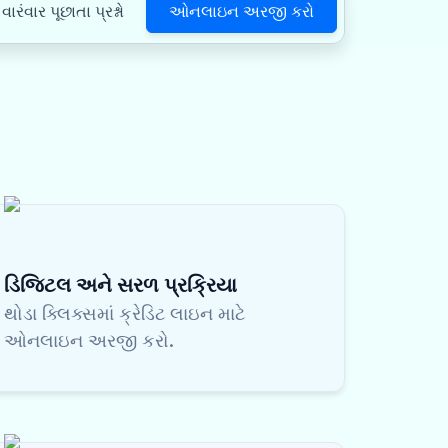
ઓનલાઇન અરજી કરો
વારંવાર પૂછાતા પ્રશ્નો
ડિજિટલ અને સરળ પ્રક્રિયા
થોડા ક્લિક્સમાં ક્રેડિટ લાઇન માટે
ઓનલાઇન અરજી કરો.