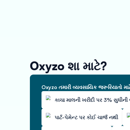
Oxyzo શા માટે?
Oxyzo તમારી વ્યવસાયિક જરૂરિયાતો માટે 
કાચા માલની ખરીદી પર 3% સુધીન
પાર્ટ-પેમેન્ટ પર કોઈ ચાર્જ નથી