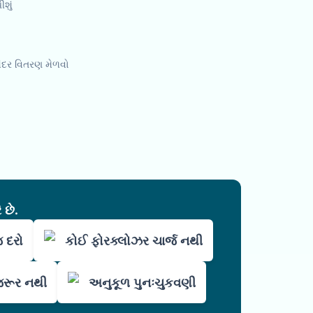
ીશું
અંદર વિતરણ મેળવો
 છે.
જ દરો
કોઈ ફોરક્લોઝર ચાર્જ નથી
જરૂર નથી
અનુકૂળ પુનઃચુકવણી