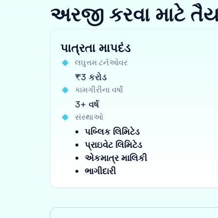
અરજી કરવા માટે તૈ
પાત્રતા માપદંડ
લઘુત્તમ ટર્નઓવર
₹3 કરોડ
કામગીરીના વર્ષો
3+ વર્ષ
સંસ્થાઓ
પબ્લિક લિમિટેડ
પ્રાઇવેટ લિમિટેડ
એકમાત્ર માલિકી
ભાગીદારી