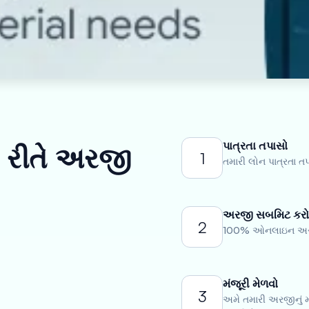
પાત્રતા તપાસો
ી રીતે અરજી
1
તમારી લોન પાત્રતા ત
અરજી સબમિટ કર
2
100% ઓનલાઇન અરજી 
મંજૂરી મેળવો
3
અમે તમારી અરજીનું મૂ