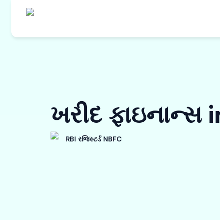
ખરીદ ફાઇનાન્સ i
RBI રજિસ્ટર્ડ NBFC