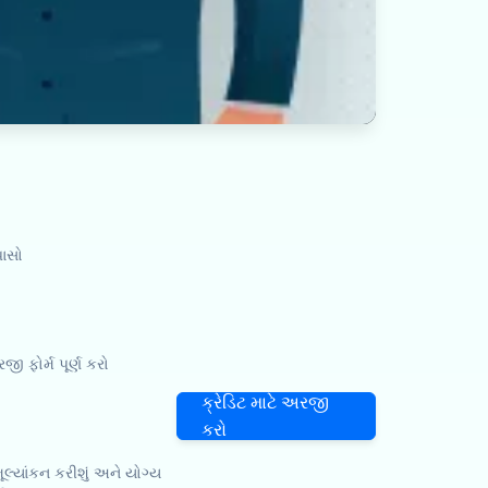
પાસો
ો
ફોર્મ પૂર્ણ કરો
ક્રેડિટ માટે અરજી
કરો
લ્યાંકન કરીશું અને યોગ્ય