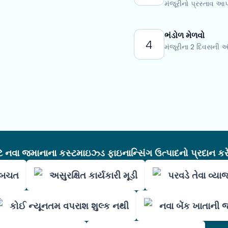
મંજૂરીનો પ્રસ્તાવ આપ
ભંડોળ મેળવો
4
મંજૂરીના 2 દિવસની 
નવા જમાનાના કસ્ટમાઇઝ્ડ ફાઇનાન્સિંગ ઉત્પાદનો પ્રદાન કરે
ી બચત
અસુરક્ષિત કાર્યકારી મૂડી
પરવડે તેવા વ્યા
કોઈ ન્યૂનતમ વપરાશ શુલ્ક નથી
નવા બેંક ખાતાની 