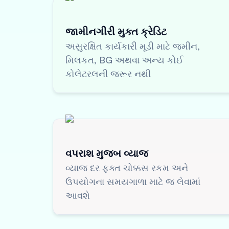
જામીનગીરી મુક્ત ક્રેડિટ
અસુરક્ષિત કાર્યકારી મૂડી માટે જમીન,
મિલકત, BG અથવા અન્ય કોઈ
કોલેટરલની જરૂર નથી
વપરાશ મુજબ વ્યાજ
વ્યાજ દર ફક્ત ચોક્કસ રકમ અને
ઉપયોગના સમયગાળા માટે જ લેવામાં
આવશે