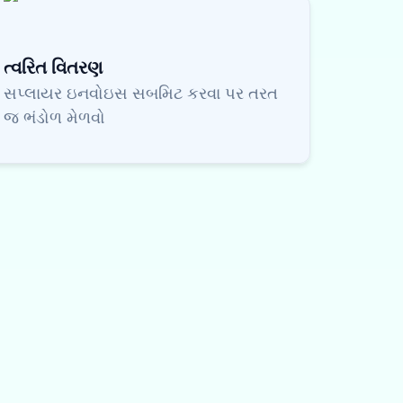
ત્વરિત વિતરણ
સપ્લાયર ઇનવોઇસ સબમિટ કરવા પર તરત
જ ભંડોળ મેળવો