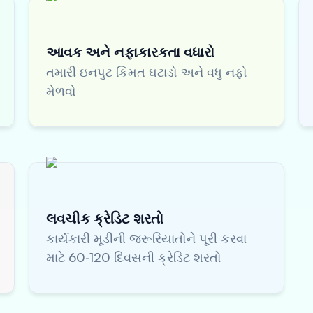
આવક અને નફાકારકતા વધારો
તમારી ઇનપુટ કિંમત ઘટાડો અને વધુ નફો
મેળવો
લવચીક ક્રેડિટ શરતો
કાર્યકારી મૂડીની જરૂરિયાતોને પૂરી કરવા
માટે 60-120 દિવસની ક્રેડિટ શરતો