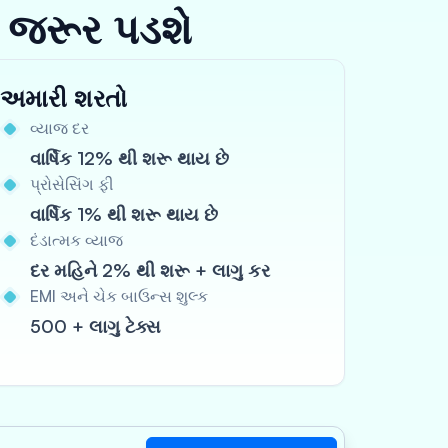
 જરૂર પડશે
અમારી શરતો
વ્યાજ દર
વાર્ષિક 12% થી શરૂ થાય છે
પ્રોસેસિંગ ફી
વાર્ષિક 1% થી શરૂ થાય છે
દંડાત્મક વ્યાજ
દર મહિને 2% થી શરૂ + લાગુ કર
EMI અને ચેક બાઉન્સ શુલ્ક
500 + લાગુ ટેક્સ