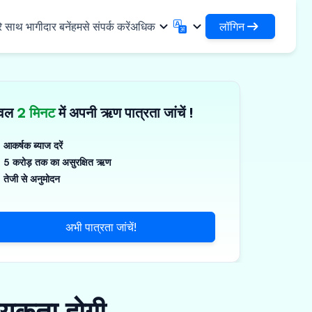
लॉगिन
े साथ भागीदार बनें
हमसे संपर्क करें
अधिक
लॉगिन
English
मराठी
अपने ऋणों और संगठनों तक पहुंचें
English
Marathi
ेवल
2 मिनट
में अपनी ऋण पात्रता जांचें !
DSA के रूप में लॉगिन करें
हिन्दी
বাংলা
✓
नियादी ढांचा
अपने ग्राहकों के प्रबंधन के लिए एक्सेस
Hindi
Bengali
ण
ગુજરાતી
ਪੰਜਾਬੀ
आकर्षक ब्याज दरें
जिस्टिक्स साझा करें
स
5 करोड़ तक का असुरक्षित ऋण
Gujarati
Punjabi
गज़, पॉलिमर और औद्योगिक रसायन
ଓଡ଼ିଆ
ಕನ್ನಡ
तेजी से अनुमोदन
र्मास्यूटिकल्स और चिकित्सा उपकरण
Oriya
Kannada
தமிழ்
മലയാളം
्ति, सौर और लघु उपकरण
अभी पात्रता जांचें!
Tamil
Malayalam
తెలుగు
्ष्म उद्यम
Telugu
्यकता होगी