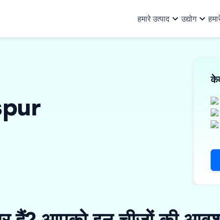
हमारे उत्पाद
उद्योग
हमार
हमारे उत्पाद
सभी उद्योग
हम कौन हैं
हमारे बारे में
टीम
संसाधन
क
ऑटो और ऑटो सहायक
बु
खरीद वित्त
निवेशक
व्यावसायिक ऋ
अन्य जानकारी
aspur
पूंजीगत वस्तुएं और PEB
लॉ
वर्क ऑर्डर फाइनेंस
ऋण भागीदार
मशीनरी फाइनें
निवेशक संबंध
उपभोक्ता सामान, इलेक्ट्रिकल और
का
इनवॉइस डिस्काउंटिंग
संपत्ति पर ऋण
इलेक्ट्रॉनिक्स
फा
ई-मोबिलिटी
विक्रेता वित्तपोषण
शक
वित्तीय संस्थान
सूक
तैयार गारमेंट्स
ार हैं? आपको इन चीज़ों की आवश