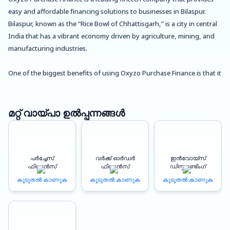
easy and affordable financing solutions to businesses in Bilaspur.
Bilaspur, known as the “Rice Bowl of Chhattisgarh,” is a city in central
India that has a vibrant economy driven by agriculture, mining, and
manufacturing industries.
One of the biggest benefits of using Oxyzo Purchase Finance is that it
enables businesses in Bilaspur to procure goods and raw materials at
a cheaper cost. With access to affordable financing, businesses can
negotiate better deals with suppliers, thus reducing their
മറ്റ് വായ്പാ ഉൽപ്പന്നങ്ങൾ
procurement costs and improving their profit margins.
Oxyzo Purchase Finance also helps businesses in Bilaspur to improve
പർച്ചേസ്
വർക്ക് ഓർഡർ
ഇൻവോയ്സ്
their working capital cycles. With a collateral-free line of credit,
ഫിനാൻസ്
ഫിനാൻസ്
ഡിസ്കൗണ്ടിംഗ്
businesses can access funds quickly and use them to meet their
കൂടുതൽ കാണുക
കൂടുതൽ കാണുക
കൂടുതൽ കാണുക
short-term financing needs, such as paying suppliers, managing
inventory, and covering operating expenses.
The digital and simplified process of Oxyzo Purchase Finance makes it