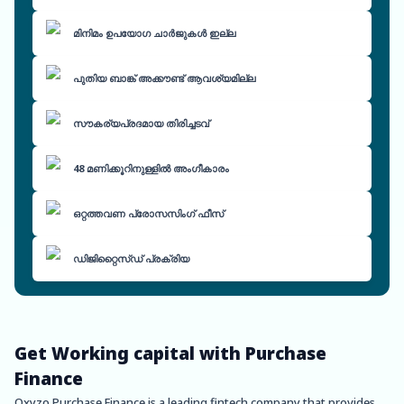
മിനിമം ഉപയോഗ ചാർജുകൾ ഇല്ല
പുതിയ ബാങ്ക് അക്കൗണ്ട് ആവശ്യമില്ല
സൗകര്യപ്രദമായ തിരിച്ചടവ്
48 മണിക്കൂറിനുള്ളിൽ അംഗീകാരം
ഒറ്റത്തവണ പ്രോസസിംഗ് ഫീസ്
ഡിജിറ്റൈസ്ഡ് പ്രക്രിയ
Get Working capital with Purchase
Finance
Oxyzo Purchase Finance is a leading fintech company that provides