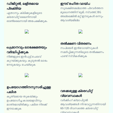
ഡിജിറ്റൽ, ലളിതമായ
ഈട് രഹിത വായ്പ
പ്രക്രിയ
സുരക്ഷിതമല്ലാത്ത പ്രവർത്തന
മൂലധനത്തിന് ഭൂമി, സ്വത്ത്, BG
ഏതാനും ക്ലിക്കുകളിലൂടെ
അല്ലെങ്കിൽ മറ്റ് ഈടുകൾ ഒന്നും
ക്രെഡിറ്റ് ലൈനിനായി
ആവശ്യമില്ല
ഓൺലൈനായി അപേക്ഷിക്കുക.
തൽക്ഷണ വിതരണം
வருമാനവും ലാഭക്ഷമതയും
സപ്ലയർ ഇൻവോയ്സുകൾ
വർദ്ധിപ്പിക്കുക
സമർപ്പിക്കുന്നതിലൂടെ തൽക്ഷണം
ഫണ്ട് സ്വീകരിക്കുക
നിങ്ങളുടെ ഇൻപുട്ട് ചെലവ്
കുറയ്ക്കുകയും കൂടുതൽ ലാഭം
നേടുകയും ചെയ്യുക
ഉപയോഗത്തിനനുസരിച്ചുള്ള
വഴക്കമുള്ള ക്രെഡിറ്റ്
പലിശ
വ്യവസ്ഥകൾ
കൃത്യമായ തുകയ്ക്കും
വർക്കിംഗ് ക്യാപിറ്റൽ
ഉപയോഗിച്ച കാലയളവിനും
ആവശ്യങ്ങൾ നിറവേറ്റുന്നതിനായി
മാത്രമായിരിക്കും പലിശ നിരക്ക്
60-120 ദിവസത്തെ ക്രെഡിറ്റ്
ഈടാക്കുക
വ്യവസ്ഥകൾ