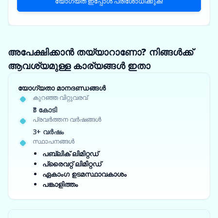
യോഗ്യത ഇപ്പോൾ പരിശോധിക്കുക!
അപേക്ഷിക്കാൻ തയ്യാറാണോ? നിങ്ങൾക്ക്
ആവശ്യമുള്ള കാര്യങ്ങൾ ഇതാ
യോഗ്യതാ മാനദണ്ഡങ്ങൾ
കുറഞ്ഞ വിറ്റുവരവ്
₹3 കോടി
പ്രവർത്തന വർഷങ്ങൾ
3+ വർഷം
സ്ഥാപനങ്ങൾ
പബ്ലിക് ലിമിറ്റഡ്
പ്രൈവറ്റ് ലിമിറ്റഡ്
ഏകാംഗ ഉടമസ്ഥാവകാശം
പങ്കാളിത്തം