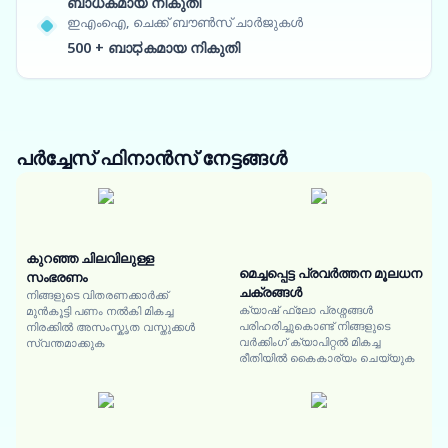
ബാധകമായ നികുതി
ഇഎംഐ, ചെക്ക് ബൗൺസ് ചാർജുകൾ
500 + ബാಧകമായ നികുതി
പർച്ചേസ് ഫിനാൻസ്
നേട്ടങ്ങൾ
കുറഞ്ഞ ചിലവിലുള്ള
മെച്ചപ്പെട്ട പ്രവർത്തന മൂലധന
സംഭരണം
ചക്രങ്ങൾ
നിങ്ങളുടെ വിതരണക്കാർക്ക്
ക്യാഷ് ഫ്ലോ പ്രശ്നങ്ങൾ
മുൻകൂട്ടി പണം നൽകി മികച്ച
പരിഹരിച്ചുകൊണ്ട് നിങ്ങളുടെ
നിരക്കിൽ അസംസ്കൃത വസ്തുക്കൾ
വർക്കിംഗ് ക്യാപിറ്റൽ മികച്ച
സ്വന്തമാക്കുക
രീതിയിൽ കൈകാര്യം ചെയ്യുക