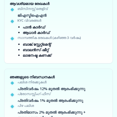
ആവശ്യമായ രേഖകൾ
ബിസിനസ്സ് തെളിവ്
ജിഎസ്ടിഐഎൻ
KYC വിവരങ്ങൾ
പാൻ കാർഡ്
ആധാർ കാർഡ്
സാമ്പത്തിക രേഖകൾ (കഴിഞ്ഞ 3 വർഷം)
ബാങ്ക് സ്റ്റേറ്റ്‌മെന്റ്
ബാലൻസ് ഷീറ്റ്
ലാഭനഷ്ട കണക്ക്
ഞങ്ങളുടെ നിബന്ധനകൾ
പലിശ നിരക്കുകൾ
പ്രതിവർഷം 12% മുതൽ ആരംഭിക്കുന്നു
പ്രോസസ്സിംഗ് ഫീസ്
പ്രതിവർഷം 1% മുതൽ ആരംഭിക്കുന്നു
പിഴ പലിശ
പ്രതിമാസം 2% മുതൽ ആരംഭിക്കുന്നു +