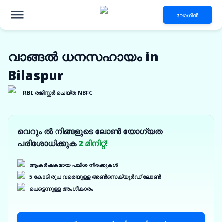
ലോഗിൻ
വാങ്ങൽ ധനസഹായം in
Bilaspur
RBI രജിസ്റ്റർ ചെയ്ത NBFC
വെറും ൽ നിങ്ങളുടെ ലോൺ യോഗ്യത
പരിശോധിക്കുക
2 മിനിറ്റ്!
ആകർഷകമായ പലിശ നിരക്കുകൾ
5 കോടി രൂപ വരെയുള്ള അൺസെക്യൂർഡ് ലോൺ
പെട്ടെന്നുള്ള അംഗീകാരം