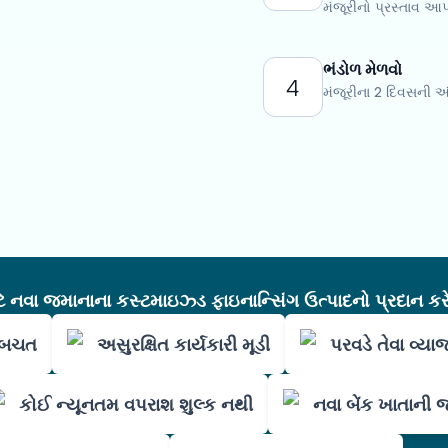
મંજૂરીનો પ્રસ્તાવ આપ
ભંડોળ મેળવો
4
મંજૂરીના 2 દિવસની 
નવા જમાનાના કસ્ટમાઇઝ્ડ ફાઇનાન્સિંગ ઉત્પાદનો પ્રદાન કરે
ી બચત
અસુરક્ષિત કાર્યકારી મૂડી
પરવડે તેવા વ્યા
કોઈ ન્યૂનતમ વપરાશ શુલ્ક નથી
નવા બેંક ખાતાની 