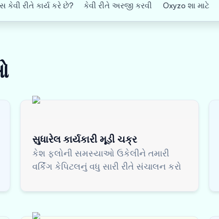
 કેવી રીતે કાર્ય કરે છે?
કેવી રીતે અરજી કરવી
Oxyzo શા માટે
ઓ
સુધારેલ કાર્યકારી મૂડી ચક્ર
કેશ ફ્લોની સમસ્યાઓ ઉકેલીને તમારી
વર્કિંગ કેપિટલનું વધુ સારી રીતે સંચાલન કરો