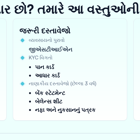
યાર છો? તમારે આ વસ્તુઓની
જરૂરી દસ્તાવેજો
વ્યવસાયનો પુરાવો
જીએસટીઆઈએન
KYC વિગતો
પાન કાર્ડ
આધાર કાર્ડ
નાણાકીય દસ્તાવેજો (છેલ્લા 3 વર્ષ)
બેંક સ્ટેટમેન્ટ
બેલેન્સ શીટ
નફા અને નુકસાનનું પત્રક