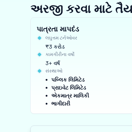
અરજી કરવા માટે તૈ
પાત્રતા માપદંડ
લઘુત્તમ ટર્નઓવર
₹3 કરોડ
કામગીરીના વર્ષો
3+ વર્ષ
સંસ્થાઓ
પબ્લિક લિમિટેડ
પ્રાઇવેટ લિમિટેડ
એકમાત્ર માલિકી
ભાગીદારી