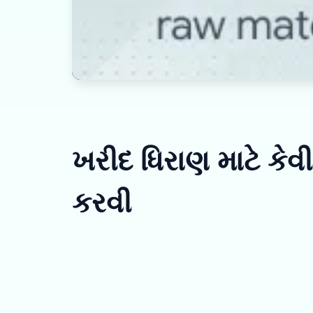
ખરીદ ધિરાણ માટે કેવ
કરવી