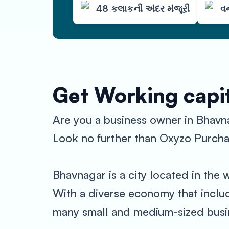
48 કલાકની અંદર મંજૂરી
વન
Get Working capit
Are you a business owner in Bhavn
Look no further than Oxyzo Purcha
Bhavnagar is a city located in the 
With a diverse economy that include
many small and medium-sized busine