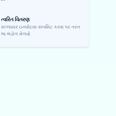
ત્વરિત વિતરણ
સપ્લાયર ઇનવોઇસ સબમિટ કરવા પર તરત
જ ભંડોળ મેળવો