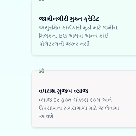
જામીનગીરી મુક્ત ક્રેડિટ
અસુરક્ષિત કાર્યકારી મૂડી માટે જમીન,
મિલકત, BG અથવા અન્ય કોઈ
કોલેટરલની જરૂર નથી
વપરાશ મુજબ વ્યાજ
વ્યાજ દર ફક્ત ચોક્કસ રકમ અને
ઉપયોગના સમયગાળા માટે જ લેવામાં
આવશે