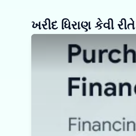
ખરીદ ધિરાણ કેવી રીતે