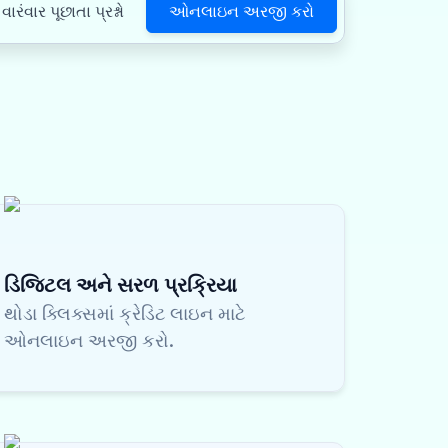
ઓનલાઇન અરજી કરો
વારંવાર પૂછાતા પ્રશ્નો
ડિજિટલ અને સરળ પ્રક્રિયા
થોડા ક્લિક્સમાં ક્રેડિટ લાઇન માટે
ઓનલાઇન અરજી કરો.