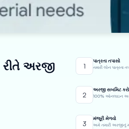
પાત્રતા તપાસો
ી રીતે અરજી
1
તમારી લોન પાત્રતા ત
અરજી સબમિટ કર
2
100% ઓનલાઇન અરજી 
મંજૂરી મેળવો
3
અમે તમારી અરજીનું મૂ