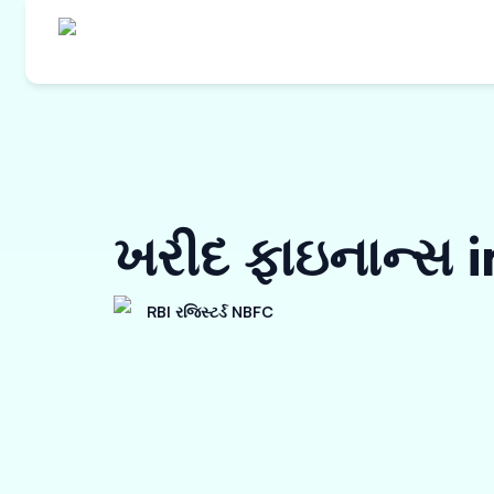
ખરીદ ફાઇનાન્સ 
RBI રજિસ્ટર્ડ NBFC