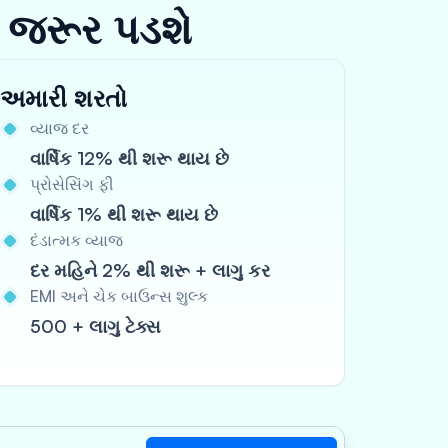
 જરૂર પડશે
અમારી શરતો
વ્યાજ દર
વાર્ષિક 12% થી શરૂ થાય છે
પ્રોસેસિંગ ફી
વાર્ષિક 1% થી શરૂ થાય છે
દંડાત્મક વ્યાજ
દર મહિને 2% થી શરૂ + લાગુ કર
EMI અને ચેક બાઉન્સ શુલ્ક
500 + લાગુ ટેક્સ