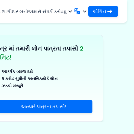
લોગિન
ે ભાગીદાર બનો
અમારો સંપર્ક કરો
વધુ
લોગિન
English
मराठी
તમારા લોન અને સંસ્થાઓને એક્સેસ કરો
English
Marathi
ત્ર માં તમારી લોન પાત્રતા તપાસો
2
DSA તરીકે લોગિન કરો
हिन्दी
বাংলা
સુવિધાઓ
તમારા ગ્રાહકોના સંચાલન માટે એક્સેસ
Hindi
Bengali
િનિટ!
ગુજરાતી
ਪੰਜਾਬੀ
 શેર કરો
✓
Gujarati
Punjabi
આકર્ષક વ્યાજ દરો
મર અને ઔદ્યોગિક
ଓଡ଼ିଆ
ಕನ್ನಡ
5 કરોડ સુધીની અનસિક્યોર્ડ લોન
Oriya
Kannada
ઝડપી મંજૂરી
િકલ્સ અને મેડિકલ
தமிழ்
മലയാളം
Tamil
Malayalam
ર અને નાના ઉપકરણો
తెలుగు
અત્યારે પાત્રતા તપાસો!
Telugu