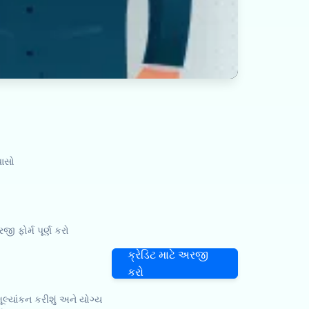
પાસો
ો
ફોર્મ પૂર્ણ કરો
ક્રેડિટ માટે અરજી
કરો
લ્યાંકન કરીશું અને યોગ્ય