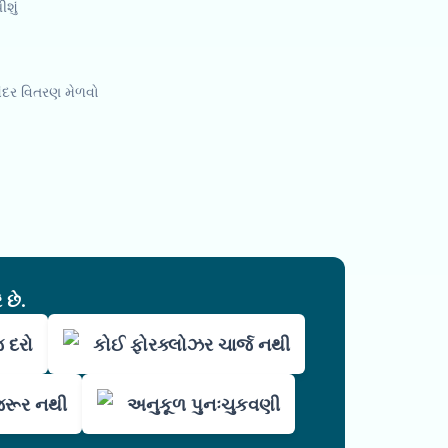
ીશું
અંદર વિતરણ મેળવો
 છે.
જ દરો
કોઈ ફોરક્લોઝર ચાર્જ નથી
જરૂર નથી
અનુકૂળ પુનઃચુકવણી