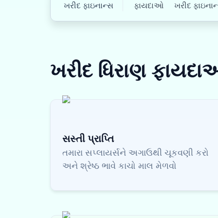
ખરીદ ફાઇનાન્સ
ફાયદાઓ
ખરીદ ફાઇનાન્સ
ખરીદ ધિરાણ
ફાયદા
સસ્તી પ્રાપ્તિ
તમારા સપ્લાયર્સને અગાઉથી ચૂકવણી કરો
અને શ્રેષ્ઠ ભાવે કાચો માલ મેળવો