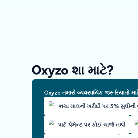
Oxyzo શા માટે?
Oxyzo તમારી વ્યવસાયિક જરૂરિયાતો માટે 
કાચા માલની ખરીદી પર 3% સુધીન
પાર્ટ-પેમેન્ટ પર કોઈ ચાર્જ નથી