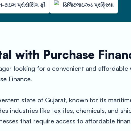
-ટાઇમ પ્રોસેસિંગ ફી
ડિજિટલાઇઝ્ડ પ્રક્રિયા
al with Purchase Finan
agar looking for a convenient and affordable
se Finance.
western state of Gujarat, known for its maritim
s industries like textiles, chemicals, and sh
sses that require access to affordable finan