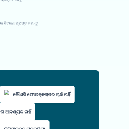
ୁ
େ ବିତରଣ ପ୍ରାପ୍ତ କରନ୍ତୁ
କୌଣସି ଫୋରକ୍ଲୋଜର ଚାର୍ଜ ନାହିଁ
ତା ଆବଶ୍ୟକ ନାହିଁ