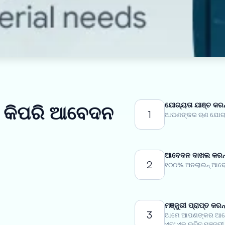
ଯୋଗ୍ୟତା ଯାଞ୍ଚ କରନ
ଁ କିପରି ଆବେଦନ
1
ଆପଣଙ୍କର ଋଣ ଯୋଗ୍ୟତ
ଆବେଦନ ଦାଖଲ କରନ୍
2
୧୦୦% ଅନଲାଇନ୍ ଆବେଦ
ମଞ୍ଜୁରୀ ପ୍ରାପ୍ତ କରନ୍
3
ଆମେ ଆପଣଙ୍କର ଆବେଦ
ଏବଂ ଏକ ଉଚିତ ମଞ୍ଜୁରୀ 