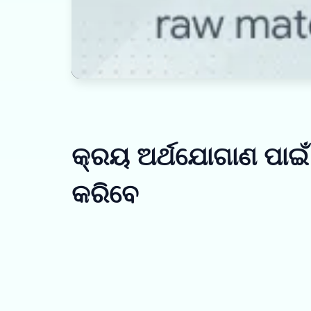
କ୍ରୟ ଅର୍ଥଯୋଗାଣ ପାଇ
କରିବେ