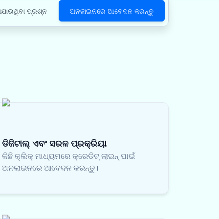
ଯାଉଥିବା ପ୍ରଶ୍ନ
ଅନଲାଇନରେ ଆବେଦନ କରନ୍ତୁ
ଡିଜିଟାଲ୍ ଏବଂ ସରଳ ପ୍ରକ୍ରିୟା
କିଛି କ୍ଲିକ୍ ମାଧ୍ୟମରେ କ୍ରେଡିଟ୍ ଲାଇନ୍ ପାଇଁ
ଅନଲାଇନରେ ଆବେଦନ କରନ୍ତୁ।