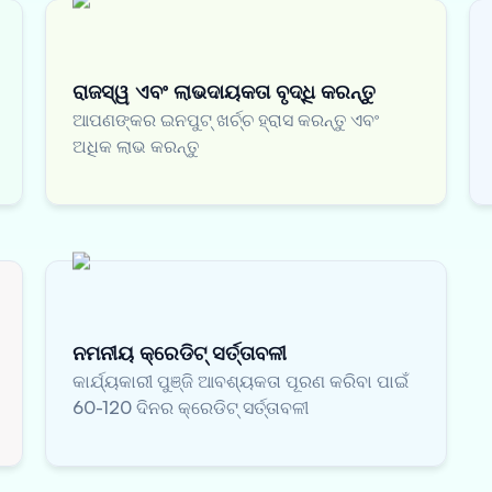
ରାଜସ୍ୱ ଏବଂ ଲାଭଦାୟକତା ବୃଦ୍ଧି କରନ୍ତୁ
ଆପଣଙ୍କର ଇନପୁଟ୍ ଖର୍ଚ୍ଚ ହ୍ରାସ କରନ୍ତୁ ଏବଂ
ଅଧିକ ଲାଭ କରନ୍ତୁ
ନମନୀୟ କ୍ରେଡିଟ୍ ସର୍ତ୍ତାବଳୀ
କାର୍ଯ୍ୟକାରୀ ପୁଞ୍ଜି ଆବଶ୍ୟକତା ପୂରଣ କରିବା ପାଇଁ
60-120 ଦିନର କ୍ରେଡିଟ୍ ସର୍ତ୍ତାବଳୀ