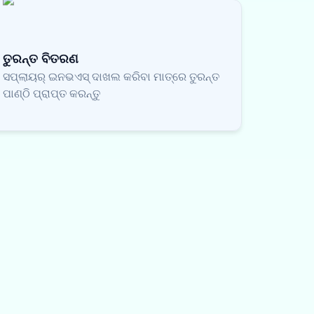
ତୁରନ୍ତ ବିତରଣ
ସପ୍ଲାୟର୍ ଇନଭଏସ୍ ଦାଖଲ କରିବା ମାତ୍ରେ ତୁରନ୍ତ
ପାଣ୍ଠି ପ୍ରାପ୍ତ କରନ୍ତୁ