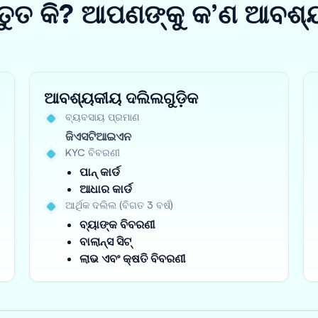
ତୁତ କି? ଆପଣଙ୍କୁ କ’ଣ ଆବଶ୍
ଆବଶ୍ୟକୀୟ ଦଲିଲଗୁଡ଼ିକ
ବ୍ୟବସାୟ ପ୍ରମାଣ
ଜିଏସଟିଆଇଏନ
KYC ବିବରଣୀ
ପାନ୍ କାର୍ଡ
ଆଧାର କାର୍ଡ
ଆର୍ଥିକ ଦଲିଲ (ବିଗତ 3 ବର୍ଷ)
ବ୍ୟାଙ୍କ ବିବରଣୀ
ବାଲାନ୍ସ ସିଟ୍
ଲାଭ ଏବଂ କ୍ଷତି ବିବରଣୀ