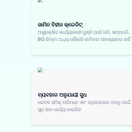
ଜାମିନ ବିହୀନ କ୍ରେଡିଟ୍
ଅସୁରକ୍ଷିତ କାର୍ଯ୍ୟକାରୀ ପୁଞ୍ଜି ପାଇଁ ଜମି, ସମ୍ପତ୍ତି,
BG କିମ୍ବା ଅନ୍ୟ କୌଣସି ଜାମିନର ଆବଶ୍ୟକତା ନାହିଁ
ବ୍ୟବହାର ଅନୁଯାୟୀ ସୁଧ
କେବଳ ସଠିକ୍ ପରିମାଣ ଏବଂ ବ୍ୟବହାରର ଅବଧି ପାଇଁ
ସୁଧ ହାର ଧାର୍ଯ୍ୟ କରାଯିବ