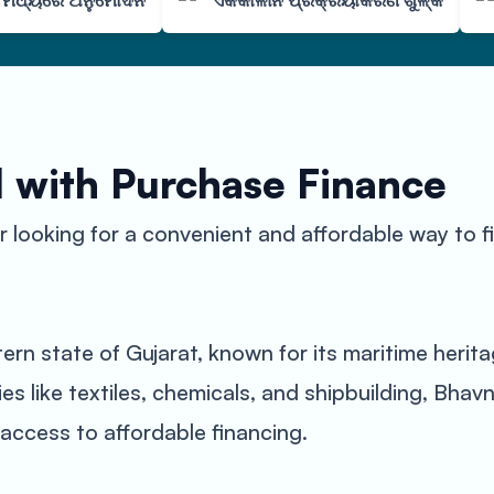
ା ମଧ୍ୟରେ ଅନୁମୋଦନ
ଏକକାଳୀନ ପ୍ରକ୍ରିୟାକରଣ ଶୁଳ୍କ
l with Purchase Finance
 looking for a convenient and affordable way to 
ern state of Gujarat, known for its maritime herit
es like textiles, chemicals, and shipbuilding, Bha
access to affordable financing.