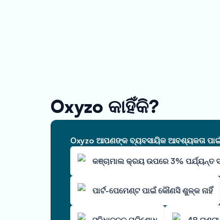
Oxyzo କାହିଁକି?
Oxyzo ଆପଣଙ୍କ ବ୍ୟବସାୟିକ ଆବଶ୍ୟକତା ପାଇଁ ଆ
କଞ୍ଚାମାଲ କ୍ରୟ ଉପରେ 3% ପର୍ଯ୍ୟନ୍ତ 
ପାର୍ଟ-ପେମେଣ୍ଟ ପାଇଁ କୌଣସି ଶୁଳ୍କ ନାହିଁ