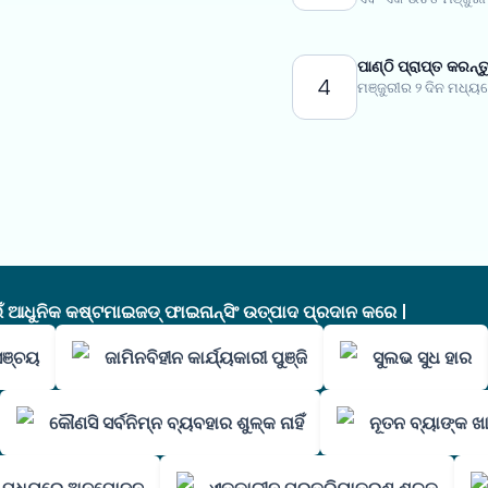
ପାଣ୍ଠି ପ୍ରାପ୍ତ କରନ୍ତ
4
ମଞ୍ଜୁରୀର ୨ ଦିନ ମଧ୍ୟର
ଧୁନିକ କଷ୍ଟମାଇଜଡ୍ ଫାଇନାନ୍ସିଂ ଉତ୍ପାଦ ପ୍ରଦାନ କରେ |
ସଞ୍ଚୟ
ଜାମିନବିହୀନ କାର୍ଯ୍ୟକାରୀ ପୁଞ୍ଜି
ସୁଲଭ ସୁଧ ହାର
କୌଣସି ସର୍ବନିମ୍ନ ବ୍ୟବହାର ଶୁଳ୍କ ନାହିଁ
ନୂତନ ବ୍ୟାଙ୍କ ଖା