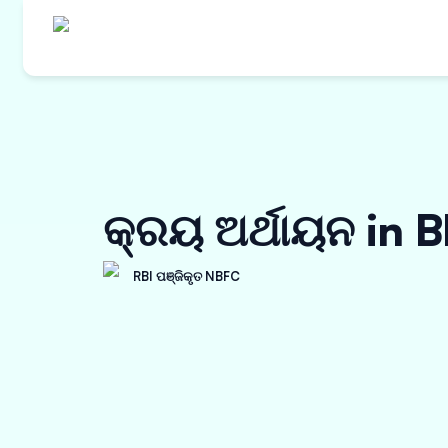
ଆମର ଉତ୍
କ୍ରୟ ଅର୍
କ୍ରୟ ଅର୍ଥାୟନ in 
ୱାର୍କ ଅର୍
ଇନଭଏସ୍ ଡ
RBI ପଞ୍ଜିକୃତ NBFC
ବିକ୍ରେତା 