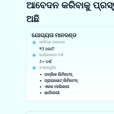
ଆବେଦନ କରିବାକୁ ପ୍ରସ୍
ଅଛି
ଯୋଗ୍ୟତା ମାନଦଣ୍ଡ
ସର୍ବନିମ୍ନ କାରବାର
₹3 କୋଟି
କାର୍ଯ୍ୟକାଳର ବର୍ଷ
3+ ବର୍ଷ
ସଂସ୍ଥାଗୁଡ଼ିକ
ପବ୍ଲିକ ଲିମିଟେଡ୍
ପ୍ରାଇଭେଟ୍ ଲିମିଟେଡ୍
ଏକକ ମାଲିକାନା
ଭାଗିଦାରୀ