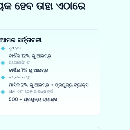
ୟକ ହେବ ତାହା ଏଠାରେ
ଆମର ସର୍ତ୍ତାବଳୀ
ସୁଧ ହାର
ବାର୍ଷିକ 12% ରୁ ଆରମ୍ଭ
ପ୍ରୋସେସିଂ ଫି
ବାର୍ଷିକ 1% ରୁ ଆରମ୍ଭ
ଦଣ୍ଡନୀୟ ସୁଧ
ମାସିକ 2% ରୁ ଆରମ୍ଭ + ପ୍ରଯୁଜ୍ୟ ଟ୍ୟାକ୍ସ
EMI ଏବଂ ଚେକ୍ ବାଉନ୍ସ ଚାର୍ଜ
500 + ପ୍ରଯୁଜ୍ୟ ଟ୍ୟାକ୍ସ