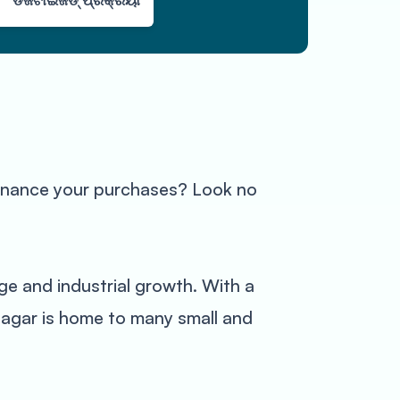
ଡିଜିଟାଇଜଡ୍ ପ୍ରକ୍ରିୟା
finance your purchases? Look no
age and industrial growth. With a
vnagar is home to many small and