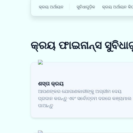
କ୍ରୟ ଅର୍ଥାୟନ
ସୁବିଧାଗୁଡ଼ିକ
କ୍ରୟ ଅର୍ଥାୟନ କି
କ୍ରୟ ଫାଇନାନ୍ସ
ସୁବିଧାଗ
ଶସ୍ତା କ୍ରୟ
ଆପଣଙ୍କର ଯୋଗାଣକାରୀଙ୍କୁ ଅଗ୍ରୀମ ଦେୟ
ପ୍ରଦାନ କରନ୍ତୁ ଏବଂ ସର୍ବୋତ୍ତମ ଦରରେ କଞ୍ଚାମାଲ
ପାଆନ୍ତୁ