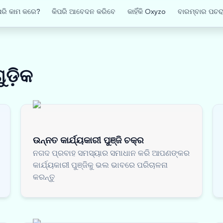
ପରି କାମ କରେ?
କିପରି ଆବେଦନ କରିବେ
କାହିଁକି Oxyzo
ବାରମ୍ବାର ପଚରା
ୁଡ଼ିକ
ଉନ୍ନତ କାର୍ଯ୍ୟକାରୀ ପୁଞ୍ଜି ଚକ୍ର
ନଗଦ ପ୍ରବାହ ସମସ୍ୟାର ସମାଧାନ କରି ଆପଣଙ୍କର
କାର୍ଯ୍ୟକାରୀ ପୁଞ୍ଜିକୁ ଭଲ ଭାବରେ ପରିଚାଳନା
କରନ୍ତୁ