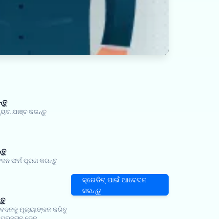
୍ତୁ
ା ଯାଞ୍ଚ କରନ୍ତୁ
ତୁ
ନ ଫର୍ମ ପୂରଣ କରନ୍ତୁ
କ୍ରେଡିଟ୍ ପାଇଁ ଆବେଦନ
କରନ୍ତୁ
ତୁ
ନକୁ ମୂଲ୍ୟାଙ୍କନ କରିବୁ
ପ୍ରସ୍ତାବ ଦେବୁ