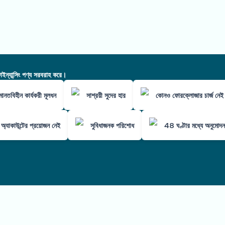
ন্যান্সিং পণ্য সরবরাহ করে।
মানতবিহীন কার্যকরী মূলধন
সাশ্রয়ী সুদের হার
কোনও ফোরক্লোজার চার্জ নেই
ক অ্যাকাউন্টের প্রয়োজন নেই
সুবিধাজনক পরিশোধ
48 ঘণ্টার মধ্যে অনুমোদন