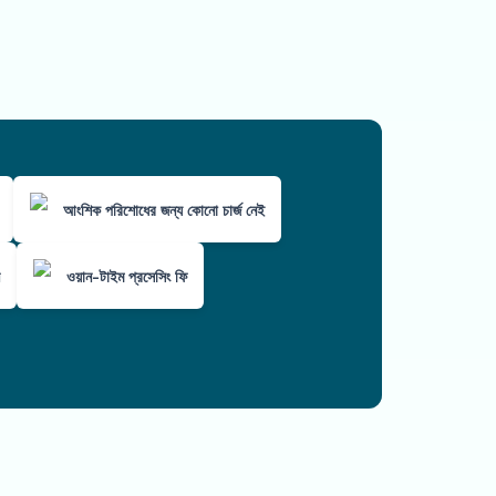
আংশিক পরিশোধের জন্য কোনো চার্জ নেই
ওয়ান-টাইম প্রসেসিং ফি