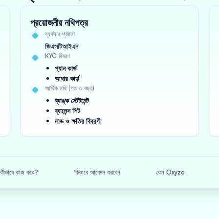
প্রয়োজনীয় নথিপত্র
ব্যবসার প্রমাণ
জিএসটিআইএন
KYC বিবরণ
প্যান কার্ড
আধার কার্ড
আর্থিক নথি (গত ৩ বছর)
ব্যাঙ্ক স্টেটমেন্ট
ব্যালেন্স শিট
লাভ ও ক্ষতির বিবরণী
়ন কীভাবে কাজ করে?
কিভাবে আবেদন করবেন
কেন Oxyzo