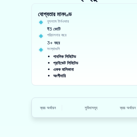
যোগ্যতার মানদণ্ড
ন্যূনতম টার্নওভার
₹3 কোটি
পরিচালনার বছর
3+ বছর
সংস্থাগুলি
পাবলিক লিমিটেড
প্রাইভেট লিমিটেড
একক মালিকানা
অংশীদারি
ক্রয় অর্থায়ন
সুবিধাসমূহ
ক্রয় অর্থায